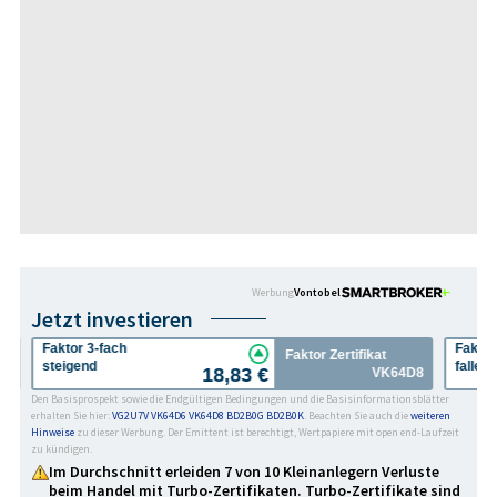
Werbung
Vontobel
Jetzt investieren
Faktor 3-fach
Faktor
Faktor Zertifikat
steigend
fallen
18,83 €
D6
VK64D8
Den Basisprospekt sowie die Endgültigen Bedingungen und die Basisinformationsblätter
erhalten Sie hier:
VG2U7V
VK64D6
VK64D8
BD2B0G
BD2B0K
. Beachten Sie auch die
weiteren
Hinweise
zu dieser Werbung. Der Emittent ist berechtigt, Wertpapiere mit open end-Laufzeit
zu kündigen.
Im Durchschnitt erleiden 7 von 10 Kleinanlegern Verluste
beim Handel mit Turbo-Zertifikaten. Turbo-Zertifikate sind