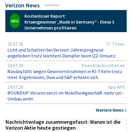
Balance zwischen Netzqualität, Verschuldung und
Verizon News
Ausschüttungspolitik wahrt, ohne sich auf hohe
Wachstumsannahmen zu stützen.
Kostenloser Report:
NEU
Krisengewinner „Made in Germany“ - Diese 3
Unternehmen profitieren
25.07.26
IT-Times
Licht und Schatten bei Verizon: Jahresprognose
angehoben trotz leichtem Dämpfer beim Q2-Umsatz
24.07.26
finanznachrichten.de
Nasdaq fällt wegen Gewinnmitnahmen in KI-Titeln trotz
Intel-Ergebnissen, Dow und S&P erholen sich
24.07.26
dpa-AFX
ROUNDUP: Verizon setzt im Mobilfunkgeschäft mehr um -
Umbau wirkt
Weitere News »
Nachrichtenlage zusammengefasst: Warum ist die
Verizon Aktie heute gestiegen