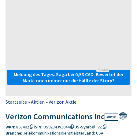
Anzeige
Meldung des Tages: Saga bei 0,53 CAD: Bewertet der
Markt noch immer nur die Hälfte der Story?
Startseite
»
Aktien
»
Verizon Aktie
Verizon Communications Inc
Aktie
WKN:
868402
ISIN:
US92343V1044
US-Symbol:
VZ
Branche:
Telekommunikationsdienstleister
Land:
USA