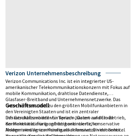
Verizon Unternehmensbeschreibung
Verizon Communications Inc. ist ein integrierter US-
amerikanischer Telekommunikationskonzern mit Fokus auf
mobile Kommunikation, drahtlose Datendienste,
Glasfaser-Breitband und Unternehmensnetzwerke. Das
Geschäftsmodell
Unternehmen zählt zu den größten Mobilfunkanbietern in
den Vereinigten Staaten und ist ein zentraler
Infrastrukturanbieter für Sprach-, Daten- und Cloud-
Das Geschäftsmodell von Verizon basiert auf dem Betrieb,
Konnektivität. Für langfristig orientierte, konservative
der Monetarisierung und der kontinuierlichen
Anleger wird Verizon häufig als defensiver Dividendentitel
Modernisierung von Kommunikationsnetzen mit hoher
im regulierten, kapitalintensiven
Kapazität. Kern ist die Vermarktung von Netzressourcen an