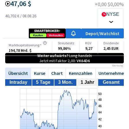
47,06 $
+0,00 $
0,00%
NYSE
40,702 €
/
08.08.26
Depot/Watchlist
Kaufen
Verkaufen
Streubesitz
KGV
Dividende
Marktkapitalisierung *
99,86%
9,27
2,45 EUR
194,78 Mrd. $
Weiter aufwärts?
Long handeln
Jetzt mit Faktor 2,00:
VK64D6
Werbung
Übersicht
Kurse
Chart
Kennzahlen
Unternehmen
Intraday
5 Tage
3 Mon.
1 Jahr
Gesamt