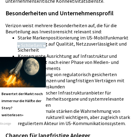
unternehmenskritische Konnektivitätsdienste.
Besonderheiten und Unternehmensprofil
Verizon weist mehrere Besonderheiten auf, die für die
Beurteilung aus Investorensicht relevant sind:
Starke Markenpositionierung im US-Mobilfunkmarkt
mit Betonung auf Qualität, Netzzuverlässigkeit und
Schließen
Sicherheit
Saga bei 0,53 CAD
Konsequente Ausrichtung auf Infrastruktur und
Konnektivität nach einer Phase von Medien- und
Werbeengagements
Hohe Bedeutung von regulatorisch gesicherten
Spektrumlizenzen und langfristigen Verträgen mit
Unternehmenskunden
Rolle als kritischer Infrastrukturanbieter für
Bewertet der Markt noch
Behörden, Sicherheitsorgane und systemrelevante
immer nur die Hälfte der
Organisationen
Story?
l>Diese Merkmale stärken die Wahrnehmung von
weiterlesen»
Verizon als strukturell wichtigem, aber zugleich stark
reguliertem Akteur im US-Kommunikationssystem.
Anzeige
Chancen für langfristige Anleger