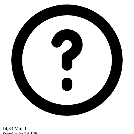
14,83 Mrd. €
Streubesitz
34,13%