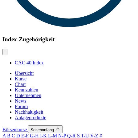
Index-Zugehörigkeit
CAC 40 Index
Übersicht
Kurse
Chart
Kennzahlen
Unternehmen
News
Forum
Nachhaltigkeit
Anlageprodukte
Börsenkurse
Seitenanfang
A
B
C
D
E-F
G-H
I-K
L-M
N-P
Q-R
S
T-U
V-Z
#