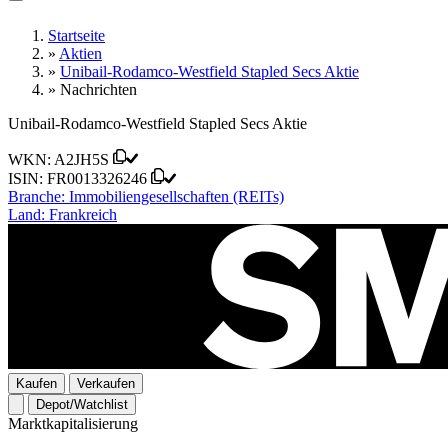
Startseite
»
Aktien
»
Unibail-Rodamco-Westfield Stapled Secs Aktie
»
Nachrichten
Unibail-Rodamco-Westfield Stapled Secs Aktie
WKN:
A2JH5S
ISIN:
FR0013326246
Branche:
Immobiliengesellschaften (REITs)
Land:
Frankreich
Kaufen
Verkaufen
Depot/Watchlist
Marktkapitalisierung