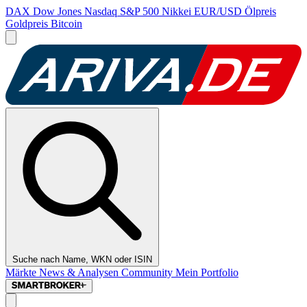
DAX
Dow Jones
Nasdaq
S&P 500
Nikkei
EUR/USD
Ölpreis
Goldpreis
Bitcoin
Suche nach Name, WKN oder ISIN
Märkte
News & Analysen
Community
Mein Portfolio