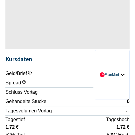
Kursdaten
Geld/Brief
1,72 € / 2,12 €
Frankfurt
Spread
+23,26%
Schluss Vortag
1,715 €
Gehandelte Stücke
0
Tagesvolumen Vortag
-
Tagestief
Tageshoch
1,72 €
1,72 €
52W-Tief
52W-Hoch