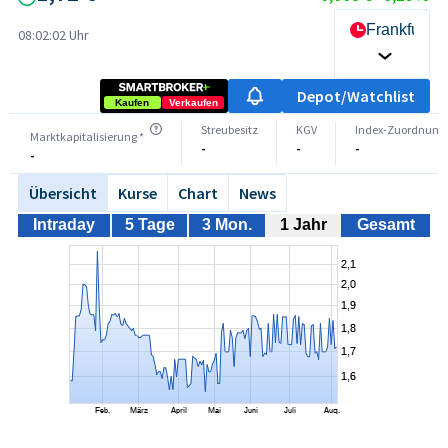
Frankfurt
08:02:02 Uhr
Depot/Watchlist
Kaufen
Verkaufen
Streubesitz
KGV
Index-Zuordnung
Marktkapitalisierung *
-
-
-
-
Übersicht
Kurse
Chart
News
Intraday
5 Tage
3 Mon.
1 Jahr
Gesamt