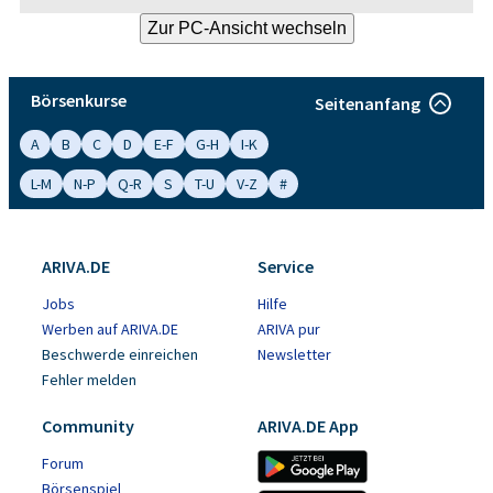
Börsenkurse
Seitenanfang
A
B
C
D
E-F
G-H
I-K
L-M
N-P
Q-R
S
T-U
V-Z
#
ARIVA.DE
Service
Jobs
Hilfe
Werben auf ARIVA.DE
ARIVA pur
Beschwerde einreichen
Newsletter
Fehler melden
Community
ARIVA.DE App
Forum
Börsenspiel