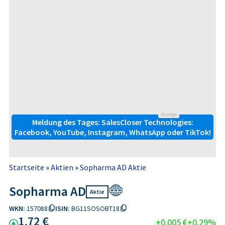
Anzeige
Meldung des Tages: SalesCloser Technologies:
Facebook, YouTube, Instagram, WhatsApp oder TikTok!
Startseite
»
Aktien
»
Sopharma AD Aktie
Sopharma AD
Aktie
WKN:
157088
ISIN:
BG11SOSOBT18
1,72 €
+0,005 €
+0,29%