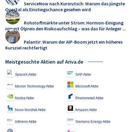
ServiceNow nach Kursrutsch: Warum das jüngste
Quartal als Einstiegschance gesehen wird
Rohstoffmärkte unter Strom: Hormon-Einigung
nimmt Ölpreis den Risikoaufschlag – was das für Anleger ...
Palantir: Warum der AIP-Boom jetzt ein höheres
Kursziel rechtfertigt
Meistgesuchte Aktien auf Ariva.de
SpaceX Aktie
SAP Aktie
Micron Technology Aktie
Microsoft Aktie
Nvidia Aktie
Rheinmetall Aktie
Novo-Nordisk Aktie
Amazon Aktie
Infineon Aktie
Siemens Energy Aktie