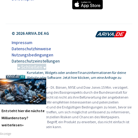
© 2026 ARIVA.DE AG
Impressum
Datenschutzhinweise
Nutzungsbedingungen
Datenschutzeinstellungen
Schließen
Kursdaten, Widgets oder andere Finanzinformationen für deine
Schwere Seltene Erden
-
Website oder Software: Jetzt hier klicken, um eine Anfrage zu
stellen.
Alle Angaben ohne Gewähr - Dt. Börsen, NYSE und Dow Jones 15 Min. verzögert.
Werbehinweise:
Die Billigung des Basisprospekts durch die Bundesanstalt für
Finanzdienstleistungsaufsicht ist nicht als ihre Befürwortung der angebotenen
Wertpapiere zu verstehen. Wir empfehlen Interessenten und potenziellen
Anlegern den Basisprospekt und die Endgültigen Bedingungen zu lesen, bevor sie
Entsteht hier die nächste
eine Anlageentscheidung treffen, um sich möglichst umfassend zu informieren,
insbesondere über die potenziellen Risiken und Chancen des Wertpapiers.
Milliardenstory?
Warnhinweise: Sie sind im Begriff, ein Produkt zu erwerben, das nicht einfach ist
weiterlesen»
und schwer zu verstehen sein kann.
Anzeige