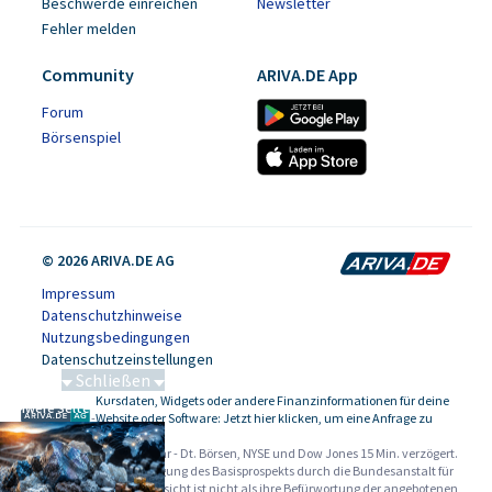
Beschwerde einreichen
Newsletter
Fehler melden
Community
ARIVA.DE App
Forum
Börsenspiel
© 2026 ARIVA.DE AG
Impressum
Datenschutzhinweise
Nutzungsbedingungen
Datenschutzeinstellungen
Schließen
Kursdaten, Widgets oder andere Finanzinformationen für deine
Schwere Seltene Erden
-
Website oder Software: Jetzt hier klicken, um eine Anfrage zu
stellen.
Alle Angaben ohne Gewähr - Dt. Börsen, NYSE und Dow Jones 15 Min. verzögert.
Werbehinweise:
Die Billigung des Basisprospekts durch die Bundesanstalt für
Finanzdienstleistungsaufsicht ist nicht als ihre Befürwortung der angebotenen