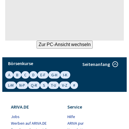
Börsenkurse
Seitenanfang
A
B
C
D
E-F
G-H
I-K
L-M
N-P
Q-R
S
T-U
V-Z
#
ARIVA.DE
Service
Jobs
Hilfe
Werben auf ARIVA.DE
ARIVA pur