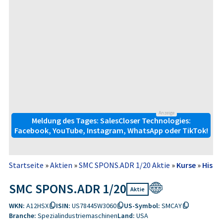
Anzeige
Meldung des Tages: SalesCloser Technologies:
Facebook, YouTube, Instagram, WhatsApp oder TikTok!
Startseite
»
Aktien
»
SMC SPONS.ADR 1/20 Aktie
»
Kurse
»
Histo
SMC SPONS.ADR 1/20
Aktie
WKN:
A12HSX
ISIN:
US78445W3060
US-Symbol:
SMCAY
Branche:
Spezialindustriemaschinen
Land:
USA