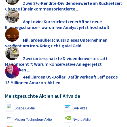
Zwei 8%-Rendite-Dividendenwerte im Rücksetzer:
Chance für einkommensorientierte ...
AppLovin: Kursrücksetzer eröffnet neue
Einstiegschance – warum ein Analyst jetzt hochstuft
Milliardenüberschuss! Dieses Unternehmen
verdient am Iran-Krieg richtig viel Geld!
Zwei unterschätzte Dividendenwerte statt
Magnificent 7: Warum konservative Anleger jetzt
umdenken ...
4 Milliarden US-Dollar: Dafür verkauft Jeff Bezos
15 Millionen Amazon-Aktien
Meistgesuchte Aktien auf Ariva.de
SpaceX Aktie
SAP Aktie
Micron Technology Aktie
Nvidia Aktie