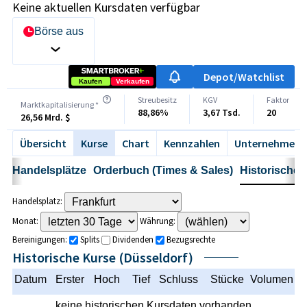
Keine aktuellen Kursdaten verfügbar
Börse auswählen
Depot/Watchlist
Kaufen
Verkaufen
Streubesitz
KGV
Faktor
Marktkapitalisierung *
88,86%
3,67 Tsd.
20
26,56 Mrd. $
Übersicht
Kurse
Chart
Kennzahlen
Unternehmen
Handelsplätze
Orderbuch (Times & Sales)
Historische 
Handelsplatz:
Monat:
Währung:
Bereinigungen:
Splits
Dividenden
Bezugsrechte
Historische Kurse (Düsseldorf)
Datum
Erster
Hoch
Tief
Schluss
Stücke
Volumen
keine historischen Kursdaten vorhanden