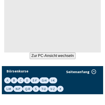
Börsenkurse
Seitenanfang
A
B
C
D
E-F
G-H
I-K
L-M
N-P
Q-R
S
T-U
V-Z
#