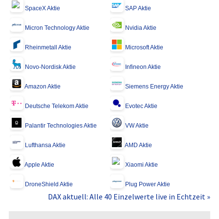
SpaceX Aktie
SAP Aktie
Micron Technology Aktie
Nvidia Aktie
Rheinmetall Aktie
Microsoft Aktie
Novo-Nordisk Aktie
Infineon Aktie
Amazon Aktie
Siemens Energy Aktie
Deutsche Telekom Aktie
Evotec Aktie
Palantir Technologies Aktie
VW Aktie
Lufthansa Aktie
AMD Aktie
Apple Aktie
Xiaomi Aktie
DroneShield Aktie
Plug Power Aktie
DAX aktuell: Alle 40 Einzelwerte live in Echtzeit »