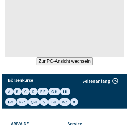
Börsenkurse
Seitenanfang
A
B
C
D
E-F
G-H
I-K
L-M
N-P
Q-R
S
T-U
V-Z
#
ARIVA.DE
Service