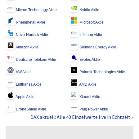
Micron Technology Aktie
Nvidia Aktie
Rheinmetall Aktie
Microsoft Aktie
Novo-Nordisk Aktie
Infineon Aktie
Amazon Aktie
Siemens Energy Aktie
Deutsche Telekom Aktie
Evotec Aktie
VW Aktie
Palantir Technologies Aktie
Lufthansa Aktie
AMD Aktie
Apple Aktie
Xiaomi Aktie
DroneShield Aktie
Plug Power Aktie
DAX aktuell: Alle 40 Einzelwerte live in Echtzeit »