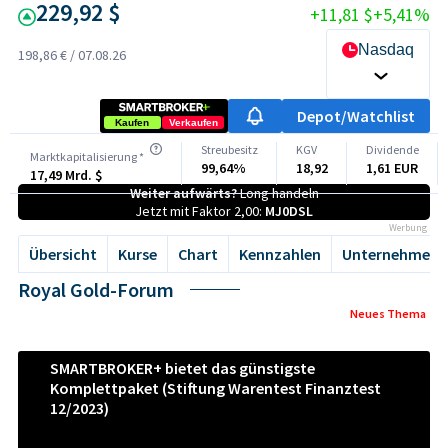
229,92 $
+11,81 $
+5,41%
Nasdaq
198,86 €
/
07.08.26
Depot/Watchlist
Kaufen
Verkaufen
Streubesitz
KGV
Dividende
Marktkapitalisierung *
99,64%
18,92
1,61 EUR
17,49 Mrd. $
Weiter aufwärts?
Long handeln
Jetzt mit Faktor 2,00:
MJ0DSL
Werbung
Übersicht
Kurse
Chart
Kennzahlen
Unternehmen
Royal Gold-Forum
Neues Thema
SMARTBROKER+ bietet das günstigste
Komplettpaket (Stiftung Warentest Finanztest
12/2023)