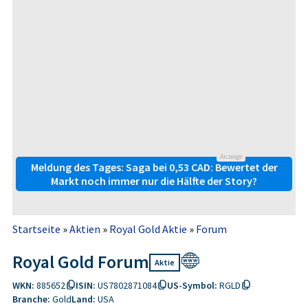
Anzeige
Meldung des Tages: Saga bei 0,53 CAD: Bewertet der
Markt noch immer nur die Hälfte der Story?
Startseite
»
Aktien
»
Royal Gold Aktie
»
Forum
Royal Gold Forum
Aktie
WKN:
885652
ISIN:
US7802871084
US-Symbol:
RGLD
Branche:
Gold
Land:
USA