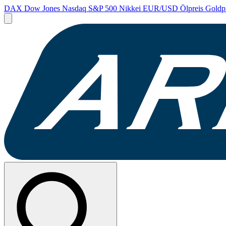
DAX
Dow Jones
Nasdaq
S&P 500
Nikkei
EUR/USD
Ölpreis
Goldp