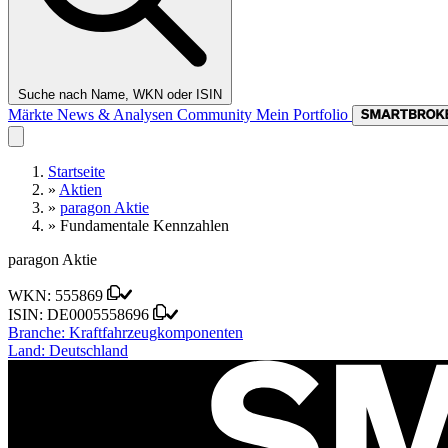
Suche nach Name, WKN oder ISIN
Märkte
News & Analysen
Community
Mein Portfolio
Startseite
»
Aktien
»
paragon Aktie
»
Fundamentale Kennzahlen
paragon Aktie
WKN:
555869
ISIN:
DE0005558696
Branche:
Kraftfahrzeugkomponenten
Land:
Deutschland