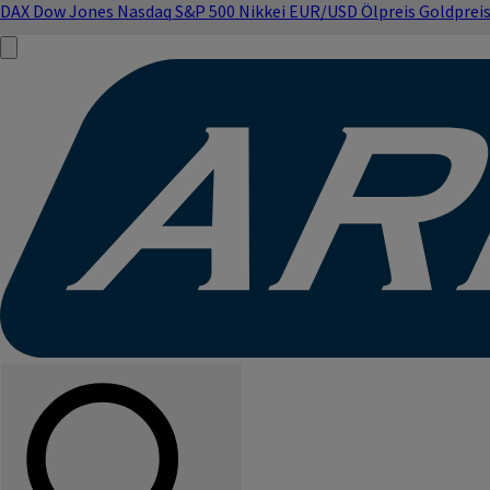
DAX
Dow Jones
Nasdaq
S&P 500
Nikkei
EUR/USD
Ölpreis
Goldprei