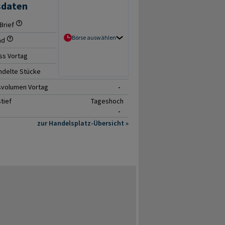
sdaten
Brief
- / -
Börse auswählen
ad
-
ss Vortag
-
delte Stücke
0
svolumen Vortag
-
tief
Tageshoch
-
zur Handelsplatz-Übersicht »