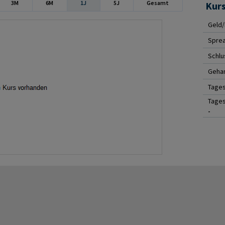
3M
6M
1J
5J
Gesamt
Kur
Geld/
Spre
Schlu
Gehan
Tage
Tages
-