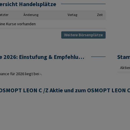
ersicht Handelsplätze
etzter
Änderung
Vortag
Zeit
ine Kurse vorhanden
Weitere Börsenplätze
OSMOPT LEON C /Z Prognose 2026: Einstufung & Empfehlung von Analysten
Sta
Aktie
ce für 2026 liegt bei -.
r OSMOPT LEON C /Z Aktie und zum OSMOPT LEON C