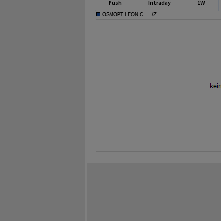
Push
Intraday
1W