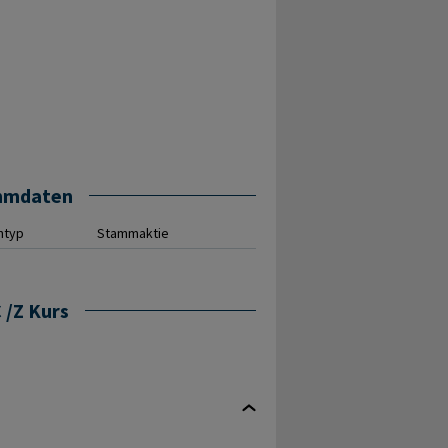
mmdaten
ntyp
Stammaktie
 /Z Kurs