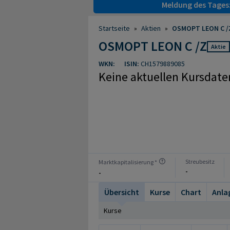
Meldung des Tages
Startseite
»
Aktien
»
OSMOPT LEON C /Z
OSMOPT LEON C /Z
Aktie
WKN:
ISIN:
CH1579889085
Keine aktuellen Kursdate
Streubesitz
Marktkapitalisierung *
-
-
Übersicht
Kurse
Chart
Anla
Kurse