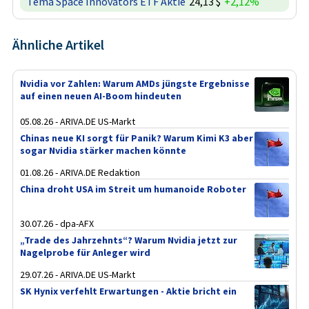
Tema Space Innovators ETF Aktie
24,13 $
+2,12%
Ähnliche Artikel
Nvidia vor Zahlen: Warum AMDs jüngste Ergebnisse
auf einen neuen AI-Boom hindeuten
05.08.26 - ARIVA.DE US-Markt
Chinas neue KI sorgt für Panik? Warum Kimi K3 aber
sogar Nvidia stärker machen könnte
01.08.26 - ARIVA.DE Redaktion
China droht USA im Streit um humanoide Roboter
30.07.26 - dpa-AFX
„Trade des Jahrzehnts“? Warum Nvidia jetzt zur
Nagelprobe für Anleger wird
29.07.26 - ARIVA.DE US-Markt
SK Hynix verfehlt Erwartungen - Aktie bricht ein