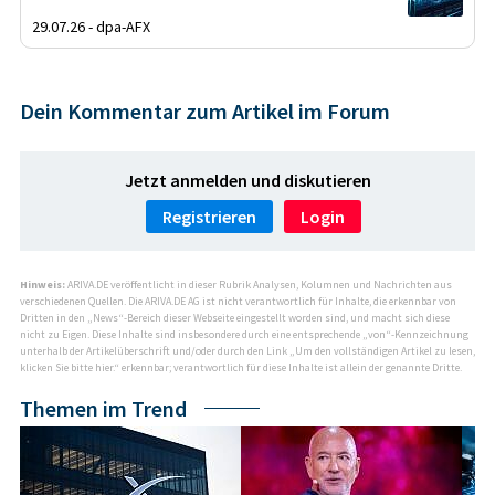
29.07.26 - dpa-AFX
Dein Kommentar zum Artikel im Forum
Jetzt anmelden und diskutieren
Registrieren
Login
Hinweis:
ARIVA.DE veröffentlicht in dieser Rubrik Analysen, Kolumnen und Nachrichten aus
verschiedenen Quellen. Die ARIVA.DE AG ist nicht verantwortlich für Inhalte, die erkennbar von
Dritten in den „News“-Bereich dieser Webseite eingestellt worden sind, und macht sich diese
nicht zu Eigen. Diese Inhalte sind insbesondere durch eine entsprechende „von“-Kennzeichnung
unterhalb der Artikelüberschrift und/oder durch den Link „Um den vollständigen Artikel zu lesen,
klicken Sie bitte hier.“ erkennbar; verantwortlich für diese Inhalte ist allein der genannte Dritte.
Themen im Trend