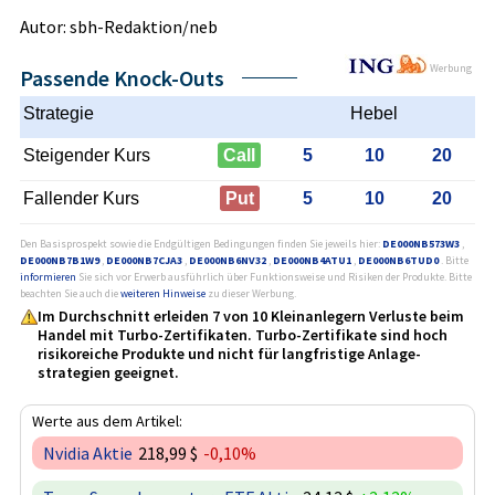
Autor: sbh-Redaktion/neb
Werbung
Passende Knock-Outs
Strategie
Hebel
Steigender Kurs
Call
5
10
20
Fallender Kurs
Put
5
10
20
Den Basisprospekt sowie die Endgültigen Bedingungen finden Sie jeweils hier:
DE000NB573W3
,
DE000NB7B1W9
,
DE000NB7CJA3
,
DE000NB6NV32
,
DE000NB4ATU1
,
DE000NB6TUD0
. Bitte
informieren
Sie sich vor Erwerb ausführlich über Funktionsweise und Risiken der Produkte. Bitte
beachten Sie auch die
weiteren Hinweise
zu dieser Werbung.
Im Durchschnitt erleiden 7 von 10 Kleinanlegern Verluste beim
Handel mit Turbo-Zertifikaten. Turbo-Zertifikate sind hoch
risikoreiche Produkte und nicht für langfristige Anlage­
strategien geeignet.
Werte aus dem Artikel:
Nvidia Aktie
218,99 $
-0,10%