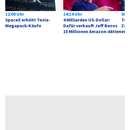
12:00 Uhr
14:14 Uhr
08:0
SpaceX erhöht Tesla-
4 Milliarden US-Dollar: 
Tag 
Megapack-Käufe
Dafür verkauft Jeff Bezos 
Zahl
15 Millionen Amazon-Aktien
ein