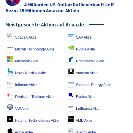
4 Milliarden US-Dollar: Dafür verkauft Jeff
Bezos 15 Millionen Amazon-Aktien
Meistgesuchte Aktien auf Ariva.de
SpaceX Aktie
SAP Aktie
Micron Technology Aktie
Nvidia Aktie
Microsoft Aktie
Rheinmetall Aktie
Novo-Nordisk Aktie
Amazon Aktie
Infineon Aktie
Siemens Energy Aktie
Deutsche Telekom Aktie
Evotec Aktie
VW Aktie
Lufthansa Aktie
Palantir Technologies Aktie
AMD Aktie
Apple Aktie
Xiaomi Aktie