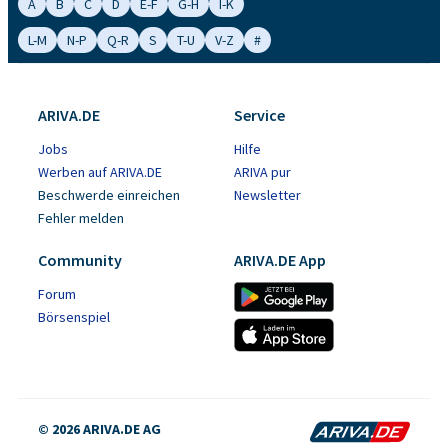
A
B
C
D
E-F
G-H
I-K
L-M
N-P
Q-R
S
T-U
V-Z
#
ARIVA.DE
Service
Jobs
Hilfe
Werben auf ARIVA.DE
ARIVA pur
Beschwerde einreichen
Newsletter
Fehler melden
Community
ARIVA.DE App
Forum
Börsenspiel
© 2026 ARIVA.DE AG