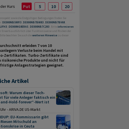
Put
5
10
20
nder Kurs
prospekt sowie die Endgültigen Bedingungen finden Sie
r:
DE000NB590Y3
,
DE000NB7BW83
,
DE000NB7BV68
,
6JFH3
,
DE000NG8ERA5
,
DE000NB7C293
. Bitte
informieren
or Erwerb ausführlich über Funktionsweise und Risiken der
Bitte beachten Sie auch die
weiteren Hinweise
zu dieser
urchschnitt erleiden 7 von 10
nanlegern Verluste beim Handel mit
o-Zertifikaten. Turbo-Zertifikate sind
 risikoreiche Produkte und nicht für
fristige Anlage­strategien geeignet.
iche Artikel
soft: Warum dieser Tech-
t für viele Anleger faktisch ein
and-Hold-forever“-Wert ist
 Uhr - ARIVA.DE US-Markt
DUP: EU-Kommissarin gibt
-Riesen Mitschuld an
tionskrise in Ceuta