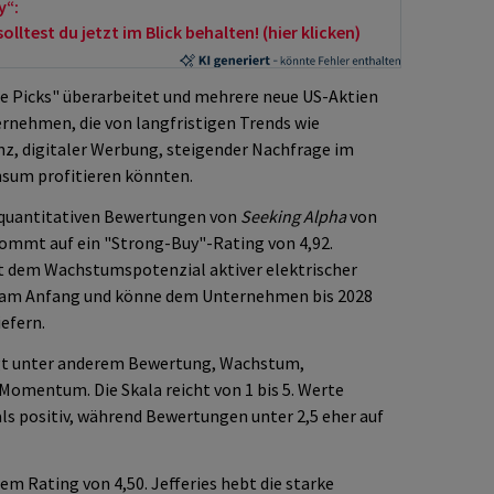
y“:
ltest du jetzt im Blick behalten! (hier klicken)
ise Picks" überarbeitet und mehrere neue US-Aktien
nehmen, die von langfristigen Trends wie
enz, digitaler Werbung, steigender Nachfrage im
sum profitieren könnten.
 quantitativen Bewertungen von
Seeking Alpha
von
 kommt auf ein "Strong-Buy"-Rating von 4,92.
t dem Wachstumspotenzial aktiver elektrischer
h am Anfang und könne dem Unternehmen bis 2028
iefern.
gt unter anderem Bewertung, Wachstum,
 Momentum. Die Skala reicht von 1 bis 5. Werte
als positiv, während Bewertungen unter 2,5 eher auf
em Rating von 4,50. Jefferies hebt die starke