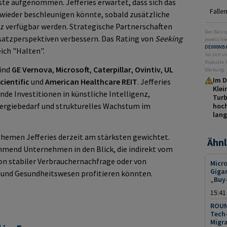
iste aufgenommen. Jefferies erwartet, dass sich das
Falle
ieder beschleunigen könnte, sobald zusätzliche
nz verfügbar werden. Strategische Partnerschaften
Den Basis
atzperspektiven verbessern. Das Rating von
Seeking
jeweils hie
DE000NB
ich "Halten".
Sie sich v
Produkte. 
sind
GE Vernova
,
Microsoft
,
Caterpillar
,
Ovintiv
,
UL
Werbung.
Im D
cientific
und
American Healthcare REIT
. Jefferies
Klei
de Investitionen in künstliche Intelligenz,
Turb
nergiebedarf und strukturelles Wachstum im
hoch
lang
 Themen Jefferies derzeit am stärksten gewichtet.
Ähnl
mend Unternehmen in den Blick, die indirekt vom
von stabiler Verbrauchernachfrage oder von
Micro
Gigan
 und Gesundheitswesen profitieren könnten.
„Buy-
15:41
ROUN
Tech
Migra