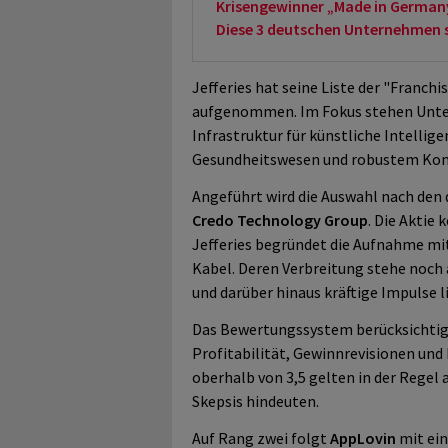
Krisengewinner „Made in German
Diese 3 deutschen Unternehmen sol
Jefferies hat seine Liste der "Franch
aufgenommen. Im Fokus stehen Unter
Infrastruktur für künstliche Intellig
Gesundheitswesen und robustem Kon
Angeführt wird die Auswahl nach den
Credo Technology Group
. Die Aktie
Jefferies begründet die Aufnahme mi
Kabel. Deren Verbreitung stehe noc
und darüber hinaus kräftige Impulse l
Das Bewertungssystem berücksichti
Profitabilität, Gewinnrevisionen und
oberhalb von 3,5 gelten in der Regel 
Skepsis hindeuten.
Auf Rang zwei folgt
AppLovin
mit ein