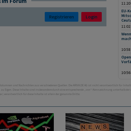
l im Forum
11:20
EU-K
Mitsc
Registrieren
Login
Ceut
11:02
Wenn 
mach
10:58
OpenA
Vorf
10:56
 Kolumnen und Nachrichten aus verschiedenen Quellen. Die ARIVA.DE AG ist nicht verantwortlich für Inhalt
ht zu Eigen. Diese Inhalte sind insbesondere durch eine entsprechende „von“-Kennzeichnung unterhalb der
bar; verantwortlich für diese Inhalte ist allein der genannte Dritte.