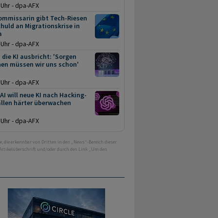
 Uhr - dpa-AFX
ommissarin gibt Tech-Riesen
huld an Migrationskrise in
a
 Uhr - dpa-AFX
die KI ausbricht: 'Sorgen
en müssen wir uns schon'
 Uhr - dpa-AFX
I will neue KI nach Hacking-
ällen härter überwachen
 Uhr - dpa-AFX
e, die erkennbar von Dritten in den „News“-Bereich dieser
 Artikelüberschrift und/oder durch den Link „Um den