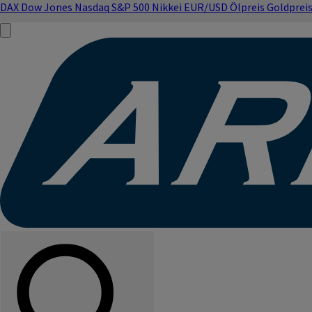
DAX
Dow Jones
Nasdaq
S&P 500
Nikkei
EUR/USD
Ölpreis
Goldprei