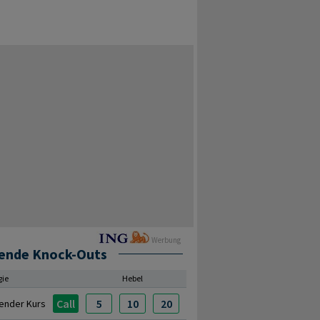
Werbung
ende Knock-Outs
gie
Hebel
Call
5
10
20
ender Kurs