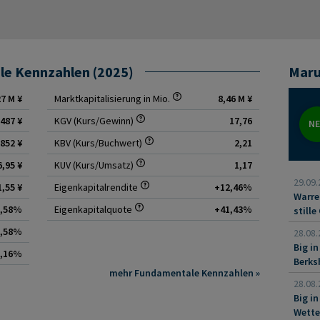
gfähigkeit ihres Portfolios, die eigene Einschätzung zu
owie die Bereitschaft zur Auseinandersetzung mit einem
smodell berücksichtigen. Eine Anlage in Marubeni bleibt,
ntiellen Markt-, Projekt- und Governance-Risiken verbunden
le Kennzahlen (2025)
Maru
ng der strategischen Ausrichtung und der geopolitischen
27 M ¥
Marktkapitalisierung in Mio.
8,46 M ¥
487 ¥
KGV (Kurs/Gewinn)
17,76
N
852 ¥
KBV (Kurs/Buchwert)
2,21
6,95 ¥
KUV (Kurs/Umsatz)
1,17
29.09.
1,55 ¥
Eigenkapitalrendite
+12,46%
Warre
6,58%
Eigenkapitalquote
+41,43%
still
6,58%
28.08.
Big in
5,16%
Berks
mehr Fundamentale Kennzahlen »
28.08.
Big i
Wette