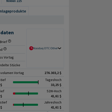
Nikkei 225
nlageprodukte
sdaten
Brief
- / -
Nasdaq OTC Other
ad
-
ss Vortag
30,14 $
delte Stücke
17.054
svolumen Vortag
276.303,2 $
tief
Tageshoch
 $
33,25 $
ief
52W-Hoch
 $
41,61 $
stief
Jahreshoch
 $
41,61 $