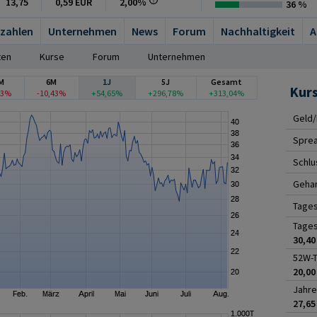
13,75
0,59 EUR
2,00%
36 %
zahlen
Unternehmen
News
Forum
Nachhaltigkeit
A
ten
Kurse
Forum
Unternehmen
M
6M
1J
5J
Gesamt
Kur
73%
-10,43%
+54,65%
+296,78%
+313,04%
Geld/
Spre
Schlu
Gehan
Tage
Tages
30,40
52W-T
20,00
Jahre
27,65