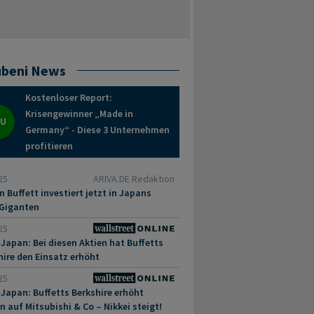
beni News
Kostenloser Report:
Krisengewinner „Made in
EU
Germany“ - Diese 3 Unternehmen
profitieren
25
ARIVA.DE Redaktion
n Buffett investiert jetzt in Japans
e Giganten
25
 Japan: Bei diesen Aktien hat Buffetts
hire den Einsatz erhöht
25
n Japan: Buffetts Berkshire erhöht
n auf Mitsubishi & Co – Nikkei steigt!