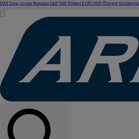
DAX
Dow Jones
Nasdaq
S&P 500
Nikkei
EUR/USD
Ölpreis
Goldprei