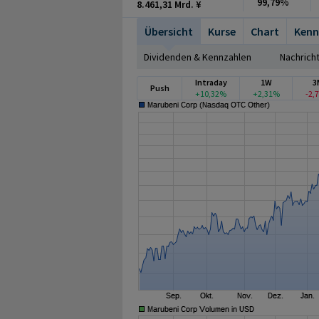
99,79%
8.461,31 Mrd. ¥
Übersicht
Kurse
Chart
Kenn
Dividenden & Kennzahlen
Nachrich
Intraday
1W
3
Push
+10,32%
+2,31%
-2,