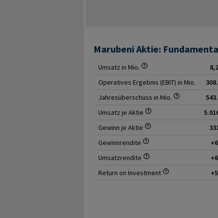
Konservative Anleger sollten die Risikotra
globalen Konjunktur- und Rohstoffzyklen s
komplexen, breit diversifizierten Geschäft
trotz Diversifikationseffekten, mit substa
Marubeni Aktie: Fundamenta
und erfordert eine regelmäßige Überprüfu
Rahmenbedingungen.
Umsatz in Mio.
8,
Operatives Ergebnis (EBIT) in Mio.
308.
Jahresüberschuss in Mio.
543.
Umsatz je Aktie
5.01
Gewinn je Aktie
33
Gewinnrendite
+
Umsatzrendite
+
Return on Investment
+