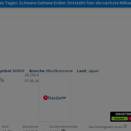
s Tages: Schwere Seltene Erden: Entsteht hier die nächste Milli
ymbol:
MARUF
Branche:
Mischkonzerne
Land:
Japan
28,758 €
2%
07.08.26
Nasdaq OTC Other
Kaufen
KGV
Dividende
Dividendenrendite
Nachhaltigkeits-Score