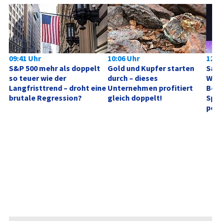
09:41 Uhr
10:06 Uhr
12:4
S&P 500 mehr als doppelt 
Gold und Kupfer starten 
SanD
so teuer wie der 
durch – dieses 
Wied
Langfristtrend – droht eine 
Unternehmen profitiert 
Boo
brutale Regression?
gleich doppelt!
Spe
posi