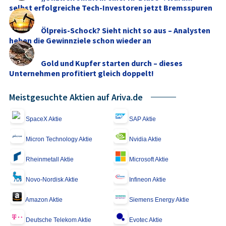
selbst erfolgreiche Tech-Investoren jetzt Bremsspuren
...
Ölpreis-Schock? Sieht nicht so aus – Analysten
heben die Gewinnziele schon wieder an
Gold und Kupfer starten durch – dieses
Unternehmen profitiert gleich doppelt!
Meistgesuchte Aktien auf Ariva.de
SpaceX Aktie
SAP Aktie
Micron Technology Aktie
Nvidia Aktie
Rheinmetall Aktie
Microsoft Aktie
Novo-Nordisk Aktie
Infineon Aktie
Amazon Aktie
Siemens Energy Aktie
Deutsche Telekom Aktie
Evotec Aktie