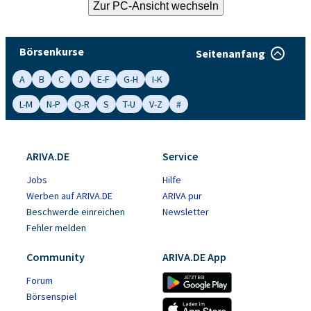
Börsenkurse
Seitenanfang
A
B
C
D
E-F
G-H
I-K
L-M
N-P
Q-R
S
T-U
V-Z
#
ARIVA.DE
Service
Jobs
Hilfe
Werben auf ARIVA.DE
ARIVA pur
Beschwerde einreichen
Newsletter
Fehler melden
Community
ARIVA.DE App
Forum
Börsenspiel