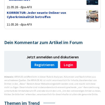
21.05.26 - dpa-AFX
KORREKTUR: Jeder neunte Onliner von
Cyberkriminalität betroffen
11.05.26 - dpa-AFX
Dein Kommentar zum Artikel im Forum
Jetzt anmelden und diskutieren
Registrieren
Login
Hinweis:
ARIVA.DE veröffentlicht in dieser Rubrik Analysen, Kolumnen und Nachrichten aus
verschiedenen Quellen. Die ARIVA.DE AG ist nicht verantwortlich für Inhalte, die erkennbar von
Dritten in den „News“-Bereich dieser Webseite eingestellt worden sind, und macht sich diese
nicht zu Eigen. Diese Inhalte sind insbesondere durch eine entsprechende „von“-Kennzeichnung
unterhalb der Artikelüberschrift und/oder durch den Link „Um den vollständigen Artikel zu lesen,
klicken Sie bitte hier.“ erkennbar; verantwortlich für diese Inhalte ist allein der genannte Dritte.
Themen im Trend