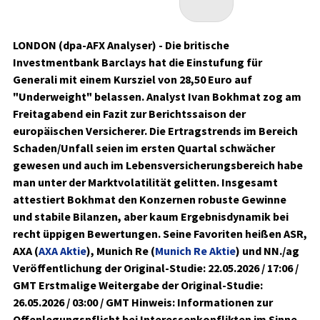
LONDON (dpa-AFX Analyser) - Die britische
Investmentbank Barclays hat die Einstufung für
Generali mit einem Kursziel von 28,50 Euro auf
"Underweight" belassen. Analyst Ivan Bokhmat zog am
Freitagabend ein Fazit zur Berichtssaison der
europäischen Versicherer. Die Ertragstrends im Bereich
Schaden/Unfall seien im ersten Quartal schwächer
gewesen und auch im Lebensversicherungsbereich habe
man unter der Marktvolatilität gelitten. Insgesamt
attestiert Bokhmat den Konzernen robuste Gewinne
und stabile Bilanzen, aber kaum Ergebnisdynamik bei
recht üppigen Bewertungen. Seine Favoriten heißen ASR,
AXA (
AXA Aktie
), Munich Re (
Munich Re Aktie
) und NN./ag
Veröffentlichung der Original-Studie: 22.05.2026 / 17:06 /
GMT Erstmalige Weitergabe der Original-Studie:
26.05.2026 / 03:00 / GMT Hinweis: Informationen zur
Offenlegungspflicht bei Interessenkonflikten im Sinne