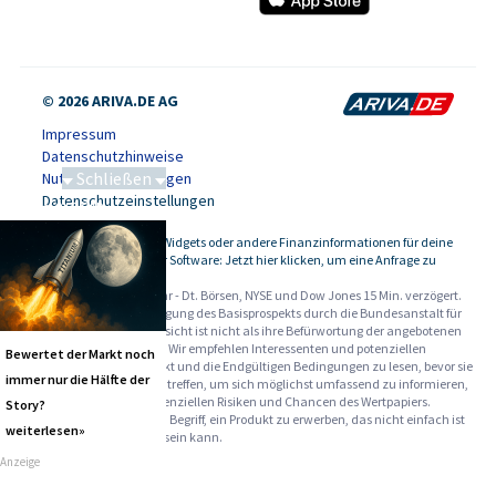
© 2026 ARIVA.DE AG
Impressum
Datenschutzhinweise
Schließen
Nutzungsbedingungen
Datenschutzeinstellungen
Saga bei 0,53 CAD
Kursdaten, Widgets oder andere Finanzinformationen für deine
-
Website oder Software: Jetzt hier klicken, um eine Anfrage zu
stellen.
Alle Angaben ohne Gewähr - Dt. Börsen, NYSE und Dow Jones 15 Min. verzögert.
Werbehinweise:
Die Billigung des Basisprospekts durch die Bundesanstalt für
Finanzdienstleistungsaufsicht ist nicht als ihre Befürwortung der angebotenen
Wertpapiere zu verstehen. Wir empfehlen Interessenten und potenziellen
Bewertet der Markt noch
Anlegern den Basisprospekt und die Endgültigen Bedingungen zu lesen, bevor sie
immer nur die Hälfte der
eine Anlageentscheidung treffen, um sich möglichst umfassend zu informieren,
insbesondere über die potenziellen Risiken und Chancen des Wertpapiers.
Story?
Warnhinweise: Sie sind im Begriff, ein Produkt zu erwerben, das nicht einfach ist
weiterlesen»
und schwer zu verstehen sein kann.
Anzeige