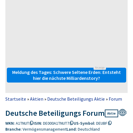
Anzeige
Meldung des Tages: Schwere Seltene Erden: Entsteht
hier die nächste Milliardenstory?
Startseite
»
Aktien
»
Deutsche Beteiligungs Aktie
»
Forum
Deutsche Beteiligungs Forum
Aktie
WKN:
A1TNUT
ISIN:
DE000A1TNUT7
US-Symbol:
DEUBF
Branche:
Vermögensmanagement
Land:
Deutschland