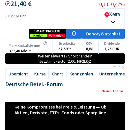
21,40 €
-0,1 €
-0,47%
Xetra
17:35:24 Uhr
Depot/Watchlist
Kaufen
Verkaufen
Streubesitz
KGV
Dividende
Marktkapitalisierung *
67,59%
8,68
1,25 EUR
377,40 Mio. €
Weiter abwärts?
Short handeln
Jetzt mit Faktor 2,00:
MF2LQZ
Werbung
Übersicht
Kurse
Chart
Kennzahlen
Unternehmen
Deutsche Betei.-Forum
Neues Thema
Keine Kompromisse bei Preis & Leistung — Ob
Aktien, Derivate, ETFs, Fonds oder Sparpläne