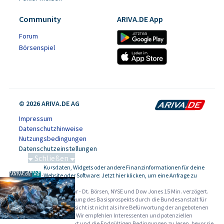
Community
ARIVA.DE App
Forum
Börsenspiel
© 2026 ARIVA.DE AG
Impressum
Datenschutzhinweise
Nutzungsbedingungen
Datenschutzeinstellungen
Schließen
Kursdaten, Widgets oder andere Finanzinformationen für deine
Schwere Seltene Erden
-
Website oder Software: Jetzt hier klicken, um eine Anfrage zu
stellen.
Alle Angaben ohne Gewähr - Dt. Börsen, NYSE und Dow Jones 15 Min. verzögert.
Werbehinweise:
Die Billigung des Basisprospekts durch die Bundesanstalt für
Finanzdienstleistungsaufsicht ist nicht als ihre Befürwortung der angebotenen
Wertpapiere zu verstehen. Wir empfehlen Interessenten und potenziellen
Anlegern den Basisprospekt und die Endgültigen Bedingungen zu lesen, bevor sie