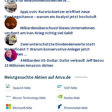
Chance für einkommensorientierte ...
AppLovin: Kursrücksetzer eröffnet neue
Einstiegschance – warum ein Analyst jetzt hochstuft
Milliardenüberschuss! Dieses Unternehmen
verdient am Iran-Krieg richtig viel Geld!
Zwei unterschätzte Dividendenwerte statt
Magnificent 7: Warum konservative Anleger jetzt
umdenken ...
4 Milliarden US-Dollar: Dafür verkauft Jeff Bezos
15 Millionen Amazon-Aktien
Meistgesuchte Aktien auf Ariva.de
SpaceX Aktie
SAP Aktie
Micron Technology Aktie
Nvidia Aktie
Microsoft Aktie
Rheinmetall Aktie