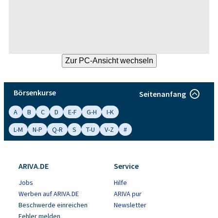
Börsenkurse
Seitenanfang
A
B
C
D
E-F
G-H
I-K
L-M
N-P
Q-R
S
T-U
V-Z
#
ARIVA.DE
Service
Jobs
Hilfe
Werben auf ARIVA.DE
ARIVA pur
Beschwerde einreichen
Newsletter
Fehler melden