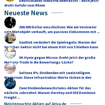
Deutschlands Industrie überrascht – doch jetzt
droht Gefahr vom Rhein
Neueste News
200.000 Dollar umschichten: Wie ein Vermieter
sein Mietobjekt verkauft, um passives Einkommen mit ...
SanDisk verändert die Spielregeln: Warum der
Speicher-Sektor nicht bei einem KGV von 5 bleiben kann
SK Hynix gegen Micron: Dreht jetzt der große
Memory‑Trade in die Bewertungs-Lücke?
Seltene 8%-Dividenden mit zweistelligem
Wachstum: Diese Infrastruktur-Werte rücken in den
Fokus
Zwei Dividendenwachstums-Aktien für das
nächste Jahrzehnt: Warum Hershey und Old Dominion
Freight ...
Meistgesuchte Aktien auf Ariva.de