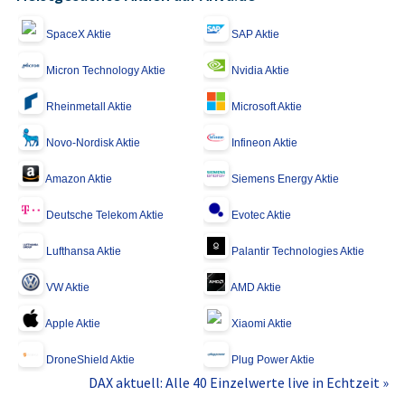
SpaceX Aktie
SAP Aktie
Micron Technology Aktie
Nvidia Aktie
Rheinmetall Aktie
Microsoft Aktie
Novo-Nordisk Aktie
Infineon Aktie
Amazon Aktie
Siemens Energy Aktie
Deutsche Telekom Aktie
Evotec Aktie
Lufthansa Aktie
Palantir Technologies Aktie
VW Aktie
AMD Aktie
Apple Aktie
Xiaomi Aktie
DroneShield Aktie
Plug Power Aktie
DAX aktuell: Alle 40 Einzelwerte live in Echtzeit »