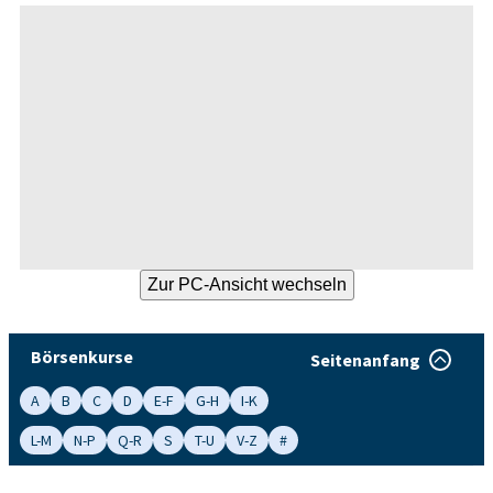
Börsenkurse
Seitenanfang
A
B
C
D
E-F
G-H
I-K
L-M
N-P
Q-R
S
T-U
V-Z
#