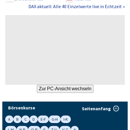
DAX aktuell: Alle 40 Einzelwerte live in Echtzeit »
Börsenkurse
Seitenanfang
A
B
C
D
E-F
G-H
I-K
L-M
N-P
Q-R
S
T-U
V-Z
#