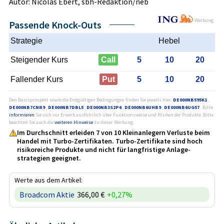
Autor: Nicolas Ebert, sbh-Redaktion/neb
Werbung
Passende Knock-Outs
Strategie
Hebel
Steigender Kurs
Call
5
10
20
Fallender Kurs
Put
5
10
20
Den Basisprospekt sowie die Endgültigen Bedingungen finden Sie jeweils hier:
DE000NB595K1
,
DE000NB7CNR9
,
DE000NB7DBL5
,
DE000NB3S2P6
,
DE000NB6UHB9
,
DE000NB6UG57
. Bitte
informieren
Sie sich vor Erwerb ausführlich über Funktionsweise und Risiken der Produkte. Bitte
beachten Sie auch die
weiteren Hinweise
zu dieser Werbung.
Im Durchschnitt erleiden 7 von 10 Kleinanlegern Verluste beim
Handel mit Turbo-Zertifikaten. Turbo-Zertifikate sind hoch
risikoreiche Produkte und nicht für langfristige Anlage­
strategien geeignet.
Werte aus dem Artikel:
Broadcom Aktie
366,00 €
+0,27%