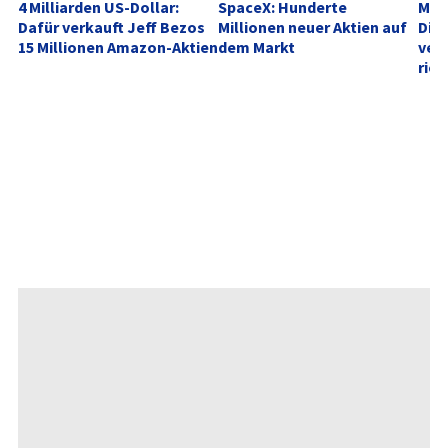
4 Milliarden US-Dollar: 
SpaceX: Hunderte 
Mill
Dafür verkauft Jeff Bezos 
Millionen neuer Aktien auf 
Die
15 Millionen Amazon-Aktien
dem Markt
verd
rich