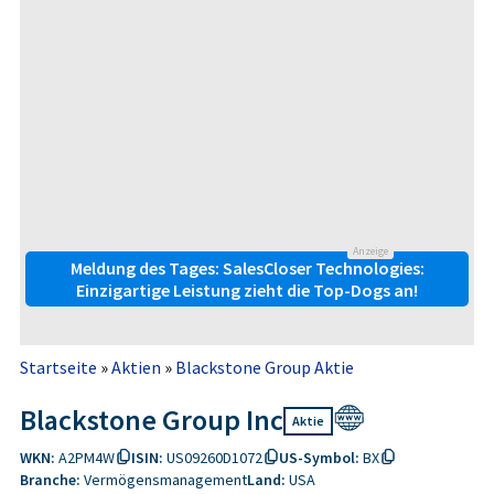
Anzeige
Meldung des Tages: SalesCloser Technologies:
Einzigartige Leistung zieht die Top-Dogs an!
Startseite
»
Aktien
»
Blackstone Group Aktie
Blackstone Group Inc
Aktie
WKN:
A2PM4W
ISIN:
US09260D1072
US-Symbol:
BX
Branche:
Vermögensmanagement
Land:
USA