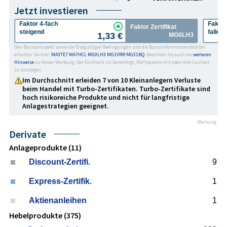
Jetzt investieren
Faktor 4-fach
Faktor
Faktor Zertifikat
steigend
fallen
1,33 €
CL
MG0LH3
Den Basisprospekt sowie die Endgültigen Bedingungen und die Basisinformationsblätter
erhalten Sie hier:
MA3TE7
MA7HCL
MG0LH3
MG1VRR
MG31BQ
. Beachten Sie auch die
weiteren
Hinweise
zu dieser Werbung. Der Emittent ist berechtigt, Wertpapiere mit open end-Laufzeit
zu kündigen.
Im Durchschnitt erleiden 7 von 10 Kleinanlegern Verluste
beim Handel mit Turbo-Zertifikaten. Turbo-Zertifikate sind
hoch risikoreiche Produkte und nicht für langfristige
Anlage­strategien geeignet.
Werbung
Derivate
Anlageprodukte (11)
Discount-Zertifi.
9
Express-Zertifik.
1
Aktienanleihen
1
Hebelprodukte (375)