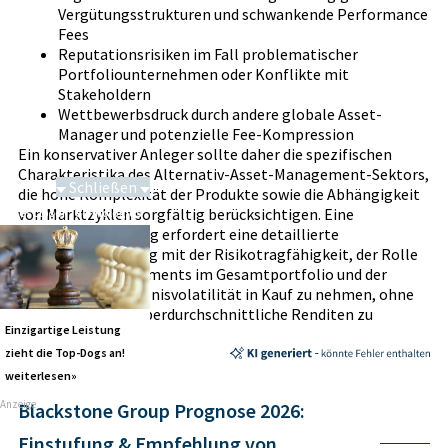
Vergütungsstrukturen und schwankende Performance
Fees
Reputationsrisiken im Fall problematischer
Portfoliounternehmen oder Konflikte mit
Stakeholdern
Wettbewerbsdruck durch andere globale Asset-
Manager und potenzielle Fee-Kompression
Ein konservativer Anleger sollte daher die spezifischen
Charakteristika des Alternativ-Asset-Management-Sektors,
Schließen
die hohe Komplexität der Produkte sowie die Abhängigkeit
von Marktzyklen sorgfältig berücksichtigen. Eine
SalesCloser Technologies
Anlageentscheidung erfordert eine detaillierte
Auseinandersetzung mit der Risikotragfähigkeit, der Rolle
alternativer Investments im Gesamtportfolio und der
Bereitschaft, Ergebnisvolatilität in Kauf zu nehmen, ohne
eine Garantie für überdurchschnittliche Renditen zu
Einzigartige Leistung
erwarten.
Stand: Juli 2026
zieht die Top-Dogs an!
weiterlesen»
Anzeige
Blackstone Group Prognose 2026:
Einstufung & Empfehlung von