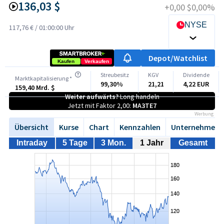
136,03 $
+0,00 $
0,00%
NYSE
117,76 €
/
01:00:00 Uhr
Depot/Watchlist
Kaufen
Verkaufen
Streubesitz
KGV
Dividende
Marktkapitalisierung *
99,30%
21,21
4,22 EUR
159,40 Mrd. $
Weiter aufwärts?
Long handeln
Jetzt mit Faktor 2,00:
MA3TE7
Werbung
Übersicht
Kurse
Chart
Kennzahlen
Unternehmen
Intraday
5 Tage
3 Mon.
1 Jahr
Gesamt