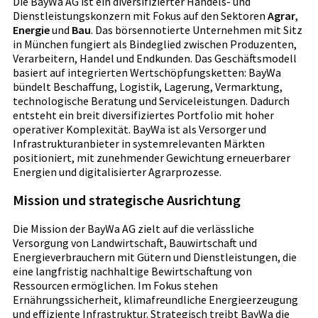
Die BayWa AG ist ein diversifizierter Handels- und
Dienstleistungskonzern mit Fokus auf den Sektoren
Agrar
,
Energie
und
Bau
. Das börsennotierte Unternehmen mit Sitz
in München fungiert als Bindeglied zwischen Produzenten,
Verarbeitern, Handel und Endkunden. Das Geschäftsmodell
basiert auf integrierten Wertschöpfungsketten: BayWa
bündelt Beschaffung, Logistik, Lagerung, Vermarktung,
technologische Beratung und Serviceleistungen. Dadurch
entsteht ein breit diversifiziertes Portfolio mit hoher
operativer Komplexität. BayWa ist als Versorger und
Infrastrukturanbieter in systemrelevanten Märkten
positioniert, mit zunehmender Gewichtung erneuerbarer
Energien und digitalisierter Agrarprozesse.
Mission und strategische Ausrichtung
Die Mission der BayWa AG zielt auf die verlässliche
Versorgung von Landwirtschaft, Bauwirtschaft und
Energieverbrauchern mit Gütern und Dienstleistungen, die
eine langfristig nachhaltige Bewirtschaftung von
Ressourcen ermöglichen. Im Fokus stehen
Ernährungssicherheit, klimafreundliche Energieerzeugung
und effiziente Infrastruktur. Strategisch treibt BayWa die