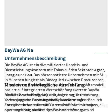
BayWa AG Na
Unternehmensbeschreibung
Die BayWa AG ist ein diversifizierter Handels- und
Dienstleistungskonzern mit Fokus auf den Sektoren
Agrar
,
Energie
und
Bau
. Das börsennotierte Unternehmen mit Sitz
in München fungiert als Bindeglied zwischen Produzenten,
Mission und strategische Ausrichtung
Verarbeitern, Handel und Endkunden. Das Geschäftsmodell
basiert auf integrierten Wertschöpfungsketten: BayWa
bündelt Beschaffung, Logistik, Lagerung, Vermarktung,
Die Mission der BayWa AG zielt auf die verlässliche
technologische Beratung und Serviceleistungen. Dadurch
Versorgung von Landwirtschaft, Bauwirtschaft und
entsteht ein breit diversifiziertes Portfolio mit hoher
Energieverbrauchern mit Gütern und Dienstleistungen, die
operativer Komplexität. BayWa ist als Versorger und
eine langfristig nachhaltige Bewirtschaftung von