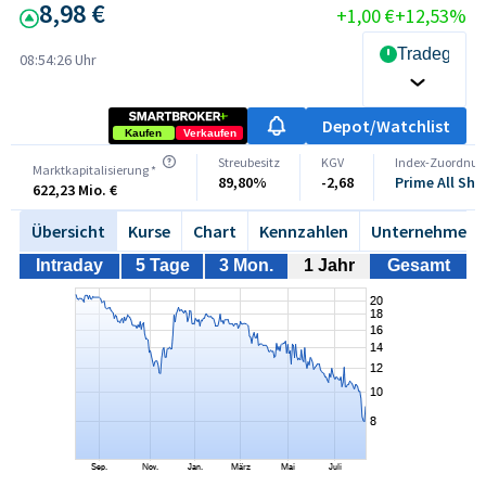
8,98 €
+1,00 €
+12,53%
Tradegate 
08:54:26 Uhr
Depot/Watchlist
Kaufen
Verkaufen
Streubesitz
KGV
Index-Zuordnun
Marktkapitalisierung *
89,80%
-2,68
Prime All Sh
622,23 Mio. €
Übersicht
Kurse
Chart
Kennzahlen
Unternehmen
Intraday
5 Tage
3 Mon.
1 Jahr
Gesamt