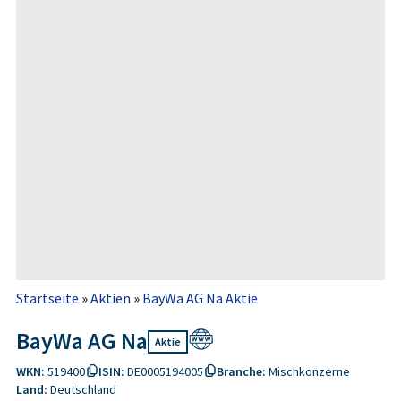
Startseite
»
Aktien
»
BayWa AG Na Aktie
BayWa AG Na
Aktie
WKN:
519400
ISIN:
DE0005194005
Branche:
Mischkonzerne
Land:
Deutschland