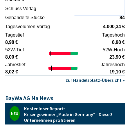
Stabilitätsfaktor im Geschäftsmodell wirken.
Anlagenbetrieb
Intensiver Wettbewerb im Handels- und Baustoffbereich,
Schluss Vortag
7,98 €
der auf Margen und Konditionen Druck ausüben kann
Gehandelte Stücke
84
Komplexität der internationalen Aktivitäten mit
Währungs-, Länder- und Compliance-Risiken
Tagesvolumen Vortag
4.000,34 €
l>Zusätzlich kann der hohe Kapitalbedarf für Lagerhaltung,
Tagestief
Tageshoch
Infrastruktur und Energieprojekte zu einer erhöhten
Sensitivität gegenüber Zinsänderungen und
8,98 €
8,98 €
Finanzierungsbedingungen führen. Für eine fundierte
52W-Tief
52W-Hoch
Einordnung ist eine eigenständige Analyse der
8,00 €
23,90 €
Finanzstruktur, der Risikoberichte und der
Jahrestief
Jahreshoch
Nachhaltigkeitsstrategie des Unternehmens notwendig,
ohne dass daraus an dieser Stelle eine Anlageempfehlung
8,02 €
19,10 €
abgeleitet wird.
zur Handelsplatz-Übersicht »
BayWa AG Na News
Kostenloser Report:
NEU
Krisengewinner „Made in Germany“ - Diese 3
Unternehmen profitieren