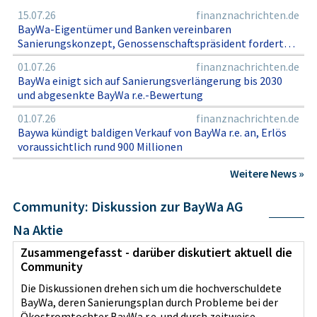
15.07.26
finanznachrichten.de
BayWa-Eigentümer und Banken vereinbaren
Sanierungskonzept, Genossenschaftspräsident fordert
CEO-Besetzung und Fokus auf Agrar, Landtechnik und
01.07.26
finanznachrichten.de
Baustoffe
BayWa einigt sich auf Sanierungsverlängerung bis 2030
und abgesenkte BayWa r.e.-Bewertung
01.07.26
finanznachrichten.de
Baywa kündigt baldigen Verkauf von BayWa r.e. an, Erlös
voraussichtlich rund 900 Millionen
Weitere News »
Community: Diskussion zur BayWa AG
Na Aktie
Zusammengefasst - darüber diskutiert aktuell die
Community
Die Diskussionen drehen sich um die hochverschuldete
BayWa, deren Sanierungsplan durch Probleme bei der
Ökostromtochter BayWa r.e. und durch zeitweise