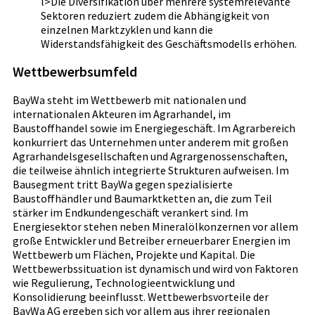
l>Die Diversifikation über mehrere systemrelevante
Sektoren reduziert zudem die Abhängigkeit von
einzelnen Marktzyklen und kann die
Widerstandsfähigkeit des Geschäftsmodells erhöhen.
Wettbewerbsumfeld
BayWa steht im Wettbewerb mit nationalen und
internationalen Akteuren im Agrarhandel, im
Baustoffhandel sowie im Energiegeschäft. Im Agrarbereich
konkurriert das Unternehmen unter anderem mit großen
Agrarhandelsgesellschaften und Agrargenossenschaften,
die teilweise ähnlich integrierte Strukturen aufweisen. Im
Bausegment tritt BayWa gegen spezialisierte
Baustoffhändler und Baumarktketten an, die zum Teil
stärker im Endkundengeschäft verankert sind. Im
Energiesektor stehen neben Mineralölkonzernen vor allem
große Entwickler und Betreiber erneuerbarer Energien im
Wettbewerb um Flächen, Projekte und Kapital. Die
Wettbewerbssituation ist dynamisch und wird von Faktoren
wie Regulierung, Technologieentwicklung und
Konsolidierung beeinflusst. Wettbewerbsvorteile der
BayWa AG ergeben sich vor allem aus ihrer regionalen