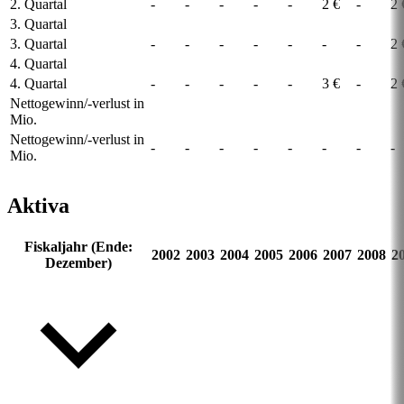
2. Quartal
-
-
-
-
-
2 €
-
2 
3. Quartal
3. Quartal
-
-
-
-
-
-
-
2 
4. Quartal
4. Quartal
-
-
-
-
-
3 €
-
2 
Nettogewinn/-verlust in
Mio.
Nettogewinn/-verlust in
-
-
-
-
-
-
-
-
Mio.
Aktiva
Fiskaljahr (Ende:
2002
2003
2004
2005
2006
2007
2008
2
Dezember)