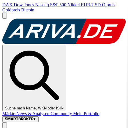
DAX
Dow Jones
Nasdaq
S&P 500
Nikkei
EUR/USD
Ölpreis
Goldpreis
Bitcoin
Suche nach Name, WKN oder ISIN
Märkte
News & Analysen
Community
Mein Portfolio