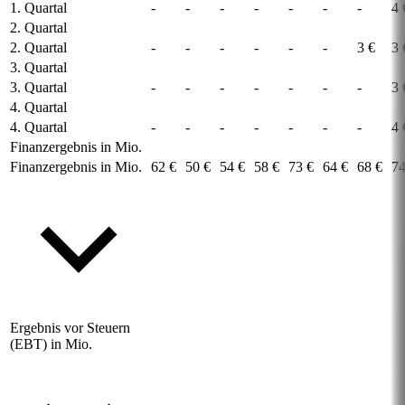
1. Quartal
-
-
-
-
-
-
-
4 
2. Quartal
2. Quartal
-
-
-
-
-
-
3 €
3 
3. Quartal
3. Quartal
-
-
-
-
-
-
-
3 
4. Quartal
4. Quartal
-
-
-
-
-
-
-
4 
Finanzergebnis in Mio.
Finanzergebnis in Mio.
62 €
50 €
54 €
58 €
73 €
64 €
68 €
74
Ergebnis vor Steuern
(EBT) in Mio.