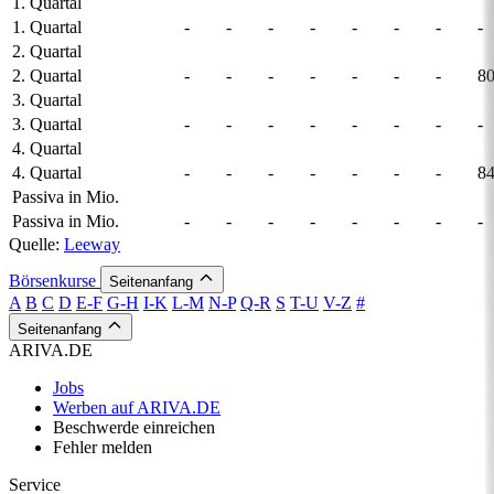
1. Quartal
1. Quartal
-
-
-
-
-
-
-
-
2. Quartal
2. Quartal
-
-
-
-
-
-
-
80
3. Quartal
3. Quartal
-
-
-
-
-
-
-
-
4. Quartal
4. Quartal
-
-
-
-
-
-
-
84
Passiva in Mio.
Passiva in Mio.
-
-
-
-
-
-
-
-
Quelle:
Leeway
Börsenkurse
Seitenanfang
A
B
C
D
E-F
G-H
I-K
L-M
N-P
Q-R
S
T-U
V-Z
#
Seitenanfang
ARIVA.DE
Jobs
Werben auf ARIVA.DE
Beschwerde einreichen
Fehler melden
Service