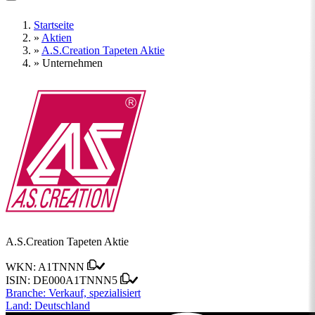
Startseite
»
Aktien
»
A.S.Creation Tapeten Aktie
»
Unternehmen
A.S.Creation Tapeten Aktie
WKN:
A1TNNN
ISIN:
DE000A1TNNN5
Branche:
Verkauf, spezialisiert
Land:
Deutschland