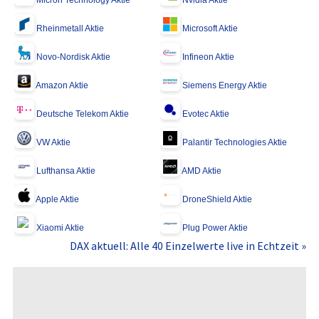
Micron Technology Aktie
Nvidia Aktie
Rheinmetall Aktie
Microsoft Aktie
Novo-Nordisk Aktie
Infineon Aktie
Amazon Aktie
Siemens Energy Aktie
Deutsche Telekom Aktie
Evotec Aktie
VW Aktie
Palantir Technologies Aktie
Lufthansa Aktie
AMD Aktie
Apple Aktie
DroneShield Aktie
Xiaomi Aktie
Plug Power Aktie
DAX aktuell: Alle 40 Einzelwerte live in Echtzeit »