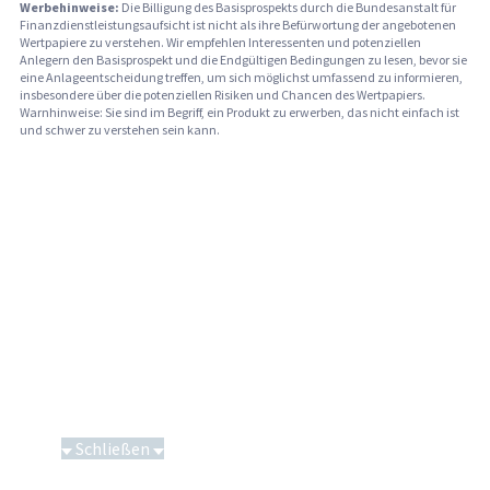
Werbehinweise:
Die Billigung des Basisprospekts durch die Bundesanstalt für
Finanzdienstleistungsaufsicht ist nicht als ihre Befürwortung der angebotenen
Wertpapiere zu verstehen. Wir empfehlen Interessenten und potenziellen
Anlegern den Basisprospekt und die Endgültigen Bedingungen zu lesen, bevor sie
eine Anlageentscheidung treffen, um sich möglichst umfassend zu informieren,
insbesondere über die potenziellen Risiken und Chancen des Wertpapiers.
Warnhinweise: Sie sind im Begriff, ein Produkt zu erwerben, das nicht einfach ist
und schwer zu verstehen sein kann.
Schließen
Saga bei 0,53 CAD