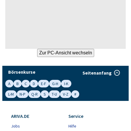
Börsenkurse
Seitenanfang
A
B
C
D
E-F
G-H
I-K
L-M
N-P
Q-R
S
T-U
V-Z
#
ARIVA.DE
Service
Jobs
Hilfe