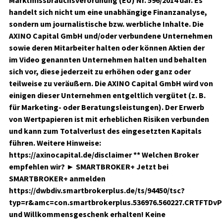
Marktmissbrauchsverordnung (EU) Nr. 596/2014 dar. Es
handelt sich nicht um eine unabhängige Finanzanalyse,
sondern um journalistische bzw. werbliche Inhalte. Die
AXINO Capital GmbH und/oder verbundene Unternehmen
sowie deren Mitarbeiter halten oder können Aktien der
im Video genannten Unternehmen halten und behalten
sich vor, diese jederzeit zu erhöhen oder ganz oder
teilweise zu veräußern. Die AXINO Capital GmbH wird von
einigen dieser Unternehmen entgeltlich vergütet (z. B.
für Marketing- oder Beratungsleistungen). Der Erwerb
von Wertpapieren ist mit erheblichen Risiken verbunden
und kann zum Totalverlust des eingesetzten Kapitals
führen. Weitere Hinweise:
https://axinocapital.de/disclaimer ** Welchen Broker
empfehlen wir? ► SMARTBROKER+ Jetzt bei
SMARTBROKER+ anmelden
https://dwbdiv.smartbrokerplus.de/ts/94450/tsc?
typ=r&amc=con.smartbrokerplus.536976.560227.CRTFTDv
und Willkommensgeschenk erhalten! Keine