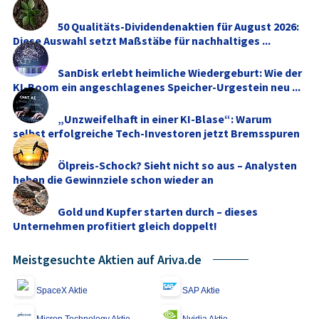
50 Qualitäts-Dividendenaktien für August 2026:
Diese Auswahl setzt Maßstäbe für nachhaltiges ...
SanDisk erlebt heimliche Wiedergeburt: Wie der
KI-Boom ein angeschlagenes Speicher-Urgestein neu ...
„Unzweifelhaft in einer KI-Blase“: Warum
selbst erfolgreiche Tech-Investoren jetzt Bremsspuren
...
Ölpreis-Schock? Sieht nicht so aus – Analysten
heben die Gewinnziele schon wieder an
Gold und Kupfer starten durch – dieses
Unternehmen profitiert gleich doppelt!
Meistgesuchte Aktien auf Ariva.de
SpaceX Aktie
SAP Aktie