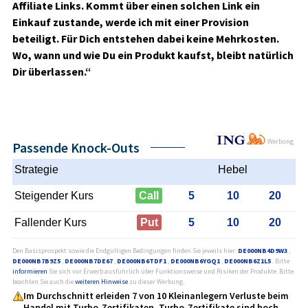
Affiliate Links. Kommt über einen solchen Link ein
Einkauf zustande, werde ich mit einer Provision
beteiligt. Für Dich entstehen dabei keine Mehrkosten.
Wo, wann und wie Du ein Produkt kaufst, bleibt natürlich
Dir überlassen.“
Werbung
Passende Knock-Outs
Strategie
Hebel
Steigender Kurs
Call
5
10
20
Fallender Kurs
Put
5
10
20
Den Basisprospekt sowie die Endgültigen Bedingungen finden Sie jeweils hier:
DE000NB4D9W3
,
DE000NB7B9Z5
,
DE000NB7DE67
,
DE000NB6TDF1
,
DE000NB6YGQ1
,
DE000NB6Z1L5
. Bitte
informieren
Sie sich vor Erwerb ausführlich über Funktionsweise und Risiken der Produkte. Bitte
beachten Sie auch die
weiteren Hinweise
zu dieser Werbung.
Im Durchschnitt erleiden 7 von 10 Kleinanlegern Verluste beim
Handel mit Turbo-Zertifikaten. Turbo-Zertifikate sind hoch