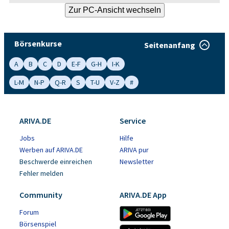
Börsenkurse
Seitenanfang
A
B
C
D
E-F
G-H
I-K
L-M
N-P
Q-R
S
T-U
V-Z
#
ARIVA.DE
Service
Jobs
Hilfe
Werben auf ARIVA.DE
ARIVA pur
Beschwerde einreichen
Newsletter
Fehler melden
Community
ARIVA.DE App
Forum
Börsenspiel