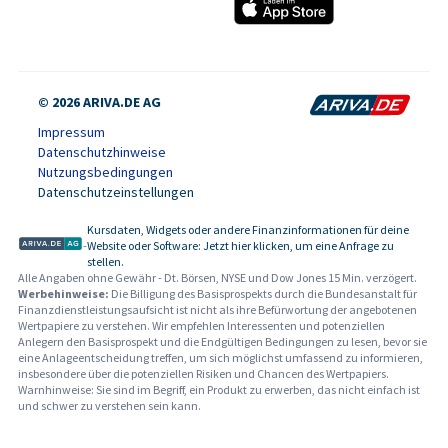
© 2026 ARIVA.DE AG
Impressum
Datenschutzhinweise
Nutzungsbedingungen
Datenschutzeinstellungen
Kursdaten, Widgets oder andere Finanzinformationen für deine
-
Website oder Software: Jetzt hier klicken, um eine Anfrage zu
stellen.
Alle Angaben ohne Gewähr - Dt. Börsen, NYSE und Dow Jones 15 Min. verzögert.
Werbehinweise:
Die Billigung des Basisprospekts durch die Bundesanstalt für
Finanzdienstleistungsaufsicht ist nicht als ihre Befürwortung der angebotenen
Wertpapiere zu verstehen. Wir empfehlen Interessenten und potenziellen
Anlegern den Basisprospekt und die Endgültigen Bedingungen zu lesen, bevor sie
eine Anlageentscheidung treffen, um sich möglichst umfassend zu informieren,
insbesondere über die potenziellen Risiken und Chancen des Wertpapiers.
Warnhinweise: Sie sind im Begriff, ein Produkt zu erwerben, das nicht einfach ist
und schwer zu verstehen sein kann.