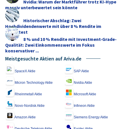
Nvidia: Warum der Marktführer trotz KI-Hype
massiv unterbewertet sein könnte
Historischer Abschlag: Zwei
Hochdividendenwerte mit über 8 % Rendite im
Stresstest
8 % und 10 % Rendite mit Investment-Grade-
Qualität: Zwei Einkommenswerte im Fokus
konservativer ...
Meistgesuchte Aktien auf Ariva.de
SpaceX Aktie
SAP Aktie
Micron Technology Aktie
Nvidia Aktie
Rheinmetall Aktie
Microsoft Aktie
Novo-Nordisk Aktie
Infineon Aktie
Amazon Aktie
Siemens Energy Aktie
Deutsche Telekom Aktie
Evotec Aktie