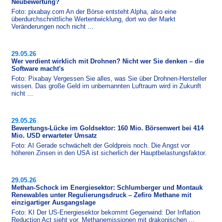
Neubewertung?
Foto: pixabay.com An der Börse entsteht Alpha, also eine
überdurchschnittliche Wertentwicklung, dort wo der Markt
Veränderungen noch nicht ...
29.05.26
Wer verdient wirklich mit Drohnen? Nicht wer Sie denken – die
Software macht's
Foto: Pixabay Vergessen Sie alles, was Sie über Drohnen-​Hersteller
wissen. Das große Geld im unbemannten Luftraum wird in Zukunft
nicht ...
29.05.26
Bewertungs-Lücke im Goldsektor: 160 Mio. Börsenwert bei 414
Mio. USD erwarteter Umsatz
Foto: AI Gerade schwächelt der Goldpreis noch. Die Angst vor
höheren Zinsen in den USA ist sicherlich der Hauptbelastungsfaktor.
29.05.26
Methan-Schock im Energiesektor: Schlumberger und Montauk
Renewables unter Regulierungsdruck – Zefiro Methane mit
einzigartiger Ausgangslage
Foto: KI Der US-​Energiesektor bekommt Gegenwind: Der Inflation
Reduction Act sieht vor, Methanemissionen mit drakonischen ...