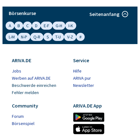
Börsenkurse
Seitenanfang
A
B
C
D
E-F
G-H
I-K
L-M
N-P
Q-R
S
T-U
V-Z
#
ARIVA.DE
Service
Jobs
Hilfe
Werben auf ARIVA.DE
ARIVA pur
Beschwerde einreichen
Newsletter
Fehler melden
Community
ARIVA.DE App
Forum
Börsenspiel