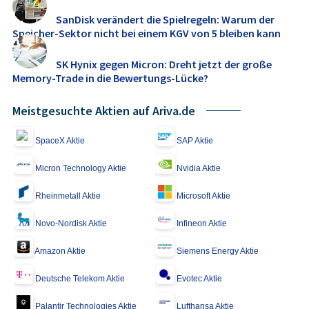
SanDisk verändert die Spielregeln: Warum der
Speicher-Sektor nicht bei einem KGV von 5 bleiben kann
SK Hynix gegen Micron: Dreht jetzt der große
Memory‑Trade in die Bewertungs-Lücke?
Meistgesuchte Aktien auf Ariva.de
SpaceX Aktie
SAP Aktie
Micron Technology Aktie
Nvidia Aktie
Rheinmetall Aktie
Microsoft Aktie
Novo-Nordisk Aktie
Infineon Aktie
Amazon Aktie
Siemens Energy Aktie
Deutsche Telekom Aktie
Evotec Aktie
Palantir Technologies Aktie
Lufthansa Aktie