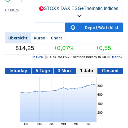
STOXX DAX ESG+Thematic Indices
07.08.26
Depot/Watchlist
Übersicht
Kurse
Chart
814,25
+0,07%
+0,55
In Euro
: | STOXX DAX ESG+Thematic Indices, 07.08.26 |
Mehr
»
Intraday
5 Tage
3 Mon.
1 Jahr
Gesamt