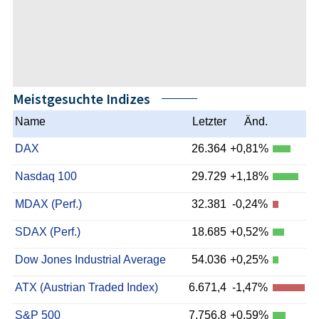
Meistgesuchte Indizes
Name
Letzter
Änd.
DAX
26.364
+0,81%
Nasdaq 100
29.729
+1,18%
MDAX (Perf.)
32.381
-0,24%
SDAX (Perf.)
18.685
+0,52%
Dow Jones Industrial Average
54.036
+0,25%
ATX (Austrian Traded Index)
6.671,4
-1,47%
S&P 500
7.756,8
+0,59%