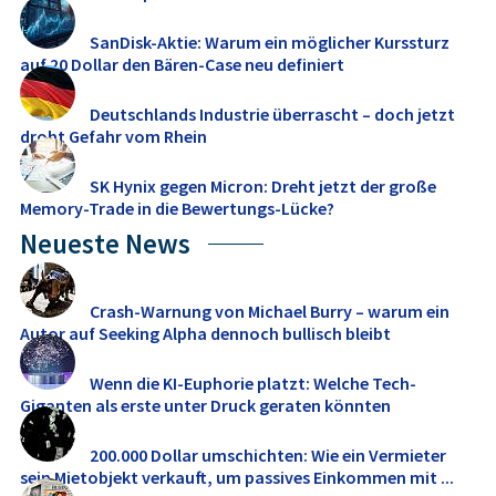
SanDisk-Aktie: Warum ein möglicher Kurssturz
auf 20 Dollar den Bären-Case neu definiert
Deutschlands Industrie überrascht – doch jetzt
droht Gefahr vom Rhein
SK Hynix gegen Micron: Dreht jetzt der große
Memory‑Trade in die Bewertungs-Lücke?
Neueste News
Crash-Warnung von Michael Burry – warum ein
Autor auf Seeking Alpha dennoch bullisch bleibt
Wenn die KI-Euphorie platzt: Welche Tech-
Giganten als erste unter Druck geraten könnten
200.000 Dollar umschichten: Wie ein Vermieter
sein Mietobjekt verkauft, um passives Einkommen mit ...