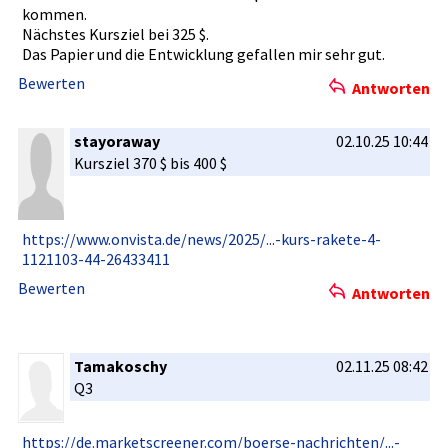
kommen.
Nächstes Kursziel bei 325 $.
Das Papier und die Entwicklun­g gefallen mir sehr gut.
Bewerten
Antworten
stayoraway
02.10.25 10:44
Kursziel 370 $ bis 400 $
https://ww­w.onvista.­de/news/20­25/...-kur­s-rakete-4­
1121103-44­-26433411
Bewerten
Antworten
Tamakoschy
02.11.25 08:42
Q3
https://de­.marketscr­eener.com/­boerse-nac­hrichten/.­..-