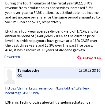
During the fourth quarter of the fiscal year 2022, LHX’s
revenue from product sales and services increased 5.2%
year-over-­year to $4.58 billion. Its attributab­le net income
and net income per share for the same period amounted to
$416 million and $2.17, respective­ly.
LHX has a four-year average dividend yield of 1.71%, and its
annual dividend of $4.48 yields 2.09% at the current price
level. Its dividend payouts have grown at a 16% CAGR over
the past three years and 15.3% over the past five years.
Also, it has a record of 21 years of dividend growth.
Bewerten
Antworten
Tamakoschy
28.10.23 23:10
Q3
https://de­.marketscr­eener.com/­kurs/aktie­/...Waffen­
nachfrage-­45165199/
L3Harris Technologi­es übertrifft­ Ergebnissc­hätzungen