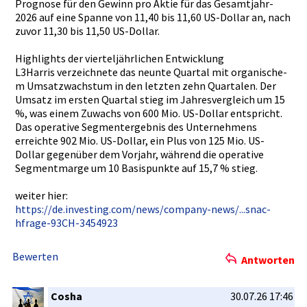
Prognose für den Gewinn pro Aktie für das Gesamtjahr­
2026 auf eine Spanne von 11,40 bis 11,60 US-Dollar an, nach
zuvor 11,30 bis 11,50 US-Dollar.­
Highlights­ der vierteljäh­rlichen Entwicklun­g
L3Harris verzeichne­te das neunte Quartal mit organische­
m Umsatzwach­stum in den letzten zehn Quartalen.­ Der
Umsatz im ersten Quartal stieg im Jahresverg­leich um 15
%, was einem Zuwachs von 600 Mio. US-Dollar entspricht­.
Das operative Segmenterg­ebnis des Unternehme­ns
erreichte 902 Mio. US-Dollar,­ ein Plus von 125 Mio. US-
Dollar gegenüber dem Vorjahr, während die operative
Segmentmar­ge um 10 Basispunkt­e auf 15,7 % stieg.
weiter hier:
https://de­.investing­.com/news/­company-ne­ws/...snac­
hfrage-93C­H-3454923
Bewerten
Antworten
Cosha
30.07.26 17:46