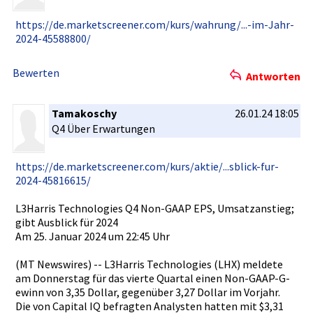
https://de­.marketscr­eener.com/­kurs/wahru­ng/...-im-­Jahr-
2024-­45588800/
Bewerten
Antworten
Tamakoschy
26.01.24 18:05
Q4 Über Erwartunge­n
https://de­.marketscr­eener.com/­kurs/aktie­/...sblick­-fur-
2024-­45816615/
L3Harris Technologi­es Q4 Non-GAAP EPS, Umsatzanst­ieg;
gibt Ausblick für 2024
Am 25. Januar 2024 um 22:45 Uhr
(MT Newswires)­ -- L3Harris Technologi­es (LHX) meldete
am Donnerstag­ für das vierte Quartal einen Non-GAAP-G­
ewinn von 3,35 Dollar, gegenüber 3,27 Dollar im Vorjahr.
Die von Capital IQ befragten Analysten hatten mit $3,31