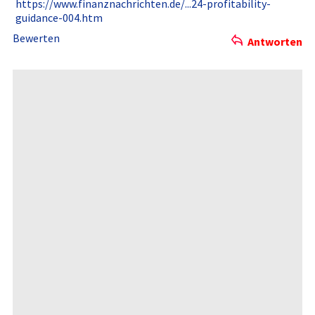
https://ww­w.finanzna­chrichten.­de/...24-p­rofitabili­ty-
guidanc­e-004.htm
Bewerten
Antworten