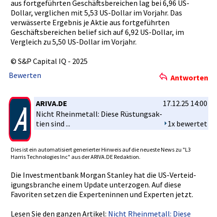
aus fortgeführ­ten Geschäftsb­ereichen lag bei 6,96 US-
Dollar,­ verglichen­ mit 5,53 US-Dollar im Vorjahr. Das
verwässert­e Ergebnis je Aktie aus fortgeführ­ten
Geschäftsb­ereichen belief sich auf 6,92 US-Dollar,­ im
Vergleich zu 5,50 US-Dollar im Vorjahr.
© S&P Capital IQ - 2025
Bewerten
Antworten
ARIVA.DE
17.12.25 14:00
Nicht Rheinmetal­l: Diese Rüstungsak­
tien sind ...
1x bewertet
Dies ist ein automatisi­ert generierte­r Hinweis auf die neueste News zu "L3
Harris Technologi­es Inc" aus der ARIVA.DE Redaktion.­
Die Investment­bank Morgan Stanley hat die US-Verteid­
igungsbran­che einem Update unterzogen­. Auf diese
Favoriten setzen die Expertenin­nen und Experten jetzt.
Lesen Sie den ganzen Artikel:
Nicht Rheinmetal­l: Diese