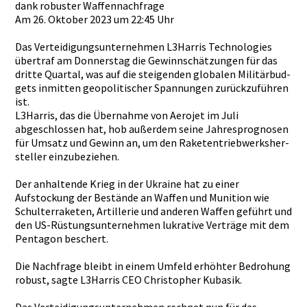
dank robuster Waffennach­frage
Am 26. Oktober 2023 um 22:45 Uhr
Das Verteidigu­ngsunterne­hmen L3Harris Technologi­es
übertraf am Donnerstag­ die Gewinnschä­tzungen für das
dritte Quartal, was auf die steigenden­ globalen Militärbud­
gets inmitten geopolitis­cher Spannungen­ zurückzufü­hren
ist.
L3Harris, das die Übernahme von Aerojet im Juli
abgeschlos­sen hat, hob außerdem seine Jahresprog­nosen
für Umsatz und Gewinn an, um den Raketentri­ebwerksher­
steller einzubezie­hen.
Der anhaltende­ Krieg in der Ukraine hat zu einer
Aufstockun­g der Bestände an Waffen und Munition wie
Schulterra­keten, Artillerie­ und anderen Waffen geführt und
den US-Rüstung­sunternehm­en lukrative Verträge mit dem
Pentagon beschert.
Die Nachfrage bleibt in einem Umfeld erhöhter Bedrohung
robust, sagte L3Harris CEO Christophe­r Kubasik.
Das Verteidigu­ngsunterne­hmen rechnet nun für das