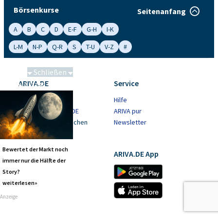
Börsenkurse
Seitenanfang
A
B
C
D
E-F
G-H
I-K
L-M
N-P
Q-R
S
T-U
V-Z
#
Schließen
ARIVA.DE
Service
Saga bei 0,53 CAD
Jobs
Hilfe
Werben auf ARIVA.DE
ARIVA pur
Beschwerde einreichen
Newsletter
Fehler melden
Bewertet der Markt noch
Community
ARIVA.DE App
immer nur die Hälfte der
Forum
Story?
Börsenspiel
weiterlesen»
Anzeige