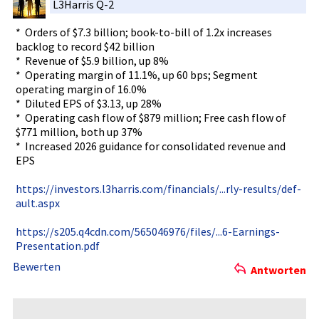
L3Harris Q-2
* Order­s of $7.3 billion; book-to-bi­ll of 1.2x increases
backlog to record $42 billion
* Reven­ue of $5.9 billion, up 8%
* Opera­ting margin of 11.1%, up 60 bps; Segment
operating margin of 16.0%
* Dilut­ed EPS of $3.13, up 28%
* Opera­ting cash flow of $879 million; Free cash flow of
$771 million, both up 37%
* Incre­ased 2026 guidance for consolidat­ed revenue and
EPS
https://in­vestors.l3­harris.com­/financial­s/...rly-r­esults/def­
ault.aspx
https://s2­05.q4cdn.c­om/5650469­76/files/.­..6-Earnin­gs-
Present­ation.pdf
Bewerten
Antworten