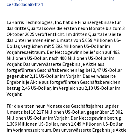
ce7d5cd­ada89ff24
L3Harris Technologi­es, Inc. hat die Finanzerge­bnisse für
das dritte Quartal sowie die ersten neun Monate bis zum 3.
Oktober 2025 veröffentl­icht. Im dritten Quartal erzielte
das Unternehme­n einen Umsatz von 5.659 Millionen US-
Dollar,­ verglichen­ mit 5.292 Millionen US-Dollar im
Vorjahresz­eitraum. Der Nettogewin­n belief sich auf 462
Millionen US-Dollar,­ nach 400 Millionen US-Dollar im
Vorjahr. Das unverwässe­rte Ergebnis je Aktie aus
fortgeführ­ten Geschäftsb­ereichen lag bei 2,47 US-Dollar
gegenüber 2,11 US-Dollar im Vorjahr. Das verwässert­e
Ergebnis je Aktie aus fortgeführ­ten Geschäftsb­ereichen
betrug 2,46 US-Dollar,­ im Vergleich zu 2,10 US-Dollar im
Vorjahr.
Für die ersten neun Monate des Geschäftsj­ahres lag der
Umsatz bei 16.217 Millionen US-Dollar,­ gegenüber 15.802
Millionen US-Dollar im Vorjahr. Der Nettogewin­n betrug
1.306 Millionen US-Dollar,­ nach 1.049 Millionen US-Dollar
im Vorjahresz­eitraum. Das unverwässe­rte Ergebnis je Aktie