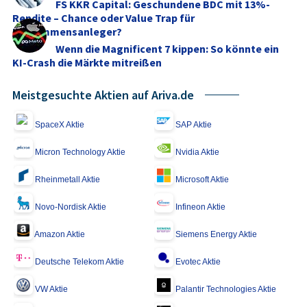
FS KKR Capital: Geschundene BDC mit 13%-
Rendite – Chance oder Value Trap für
Einkommensanleger?
Wenn die Magnificent 7 kippen: So könnte ein
KI-Crash die Märkte mitreißen
Meistgesuchte Aktien auf Ariva.de
SpaceX Aktie
SAP Aktie
Micron Technology Aktie
Nvidia Aktie
Rheinmetall Aktie
Microsoft Aktie
Novo-Nordisk Aktie
Infineon Aktie
Amazon Aktie
Siemens Energy Aktie
Deutsche Telekom Aktie
Evotec Aktie
VW Aktie
Palantir Technologies Aktie