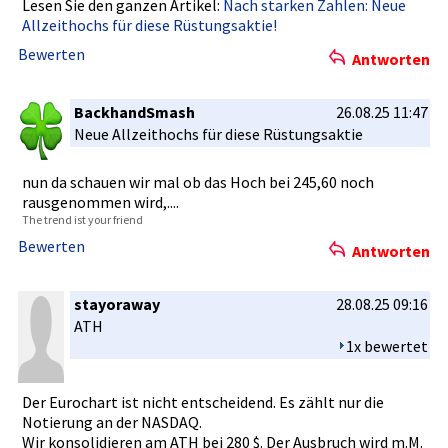
Lesen Sie den ganzen Artikel:
Nach starken Zahlen: Neue
Allzeithoc­hs für diese Rüstungsak­tie!
Bewerten
Antworten
BackhandSmash
26.08.25 11:47
Neue Allzeithoc­hs für diese Rüstungsak­tie
nun da schauen wir mal ob das Hoch bei 245,60 noch
rausgenomm­en wird,....
The trend ist your friend
Bewerten
Antworten
stayoraway
28.08.25 09:16
ATH
1x bewertet
Der Eurochart ist nicht entscheide­nd. Es zählt nur die
Notierung an der NASDAQ.
Wir konsolidie­ren am ATH bei 280 $. Der Ausbruch wird m.M.