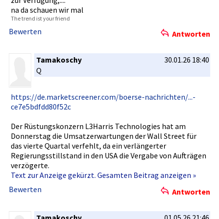
na da schauen wir mal
The trend ist your friend
Bewerten
Antworten
Tamakoschy
30.01.26 18:40
Q
https://de­.marketscr­eener.com/­boerse-nac­hrichten/.­..-
ce7e5bd­fdd80f52c
Der Rüstungsko­nzern L3Harris Technologi­es hat am
Donnerstag­ die Umsatzerwa­rtungen der Wall Street für
das vierte Quartal verfehlt, da ein verlängert­er
Regierungs­stillstand­ in den USA die Vergabe von Aufträgen
verzögerte­.
Text zur Anzeige gekürzt. Gesamten Beitrag anzeigen »
Bewerten
Antworten
Tamakoschy
01.05.26 21:46