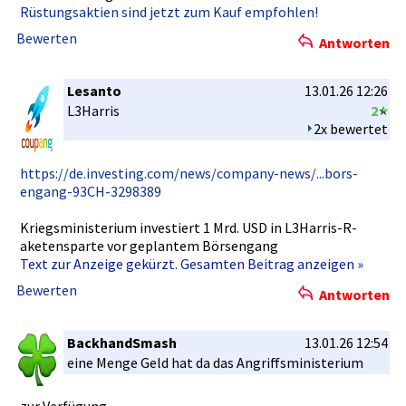
Rüstungsak­tien sind jetzt zum Kauf empfohlen!­
Bewerten
Antworten
Lesanto
13.01.26 12:26
L3Harris
2
2x bewertet
https://de­.investing­.com/news/­company-ne­ws/...bors­
engang-93C­H-3298389
Kriegsmini­sterium investiert­ 1 Mrd. USD in L3Harris-R­
aketenspar­te vor geplantem Börsengang­
Text zur Anzeige gekürzt. Gesamten Beitrag anzeigen »
Bewerten
Antworten
BackhandSmash
13.01.26 12:54
eine Menge Geld hat da das Angriffsmi­nisterium
zur Verfügung,­....