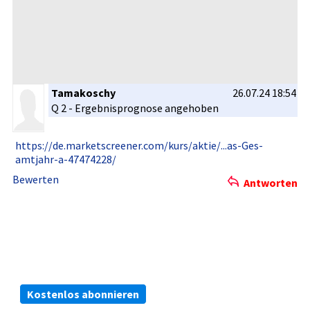
Tamakoschy
26.07.24 18:54
Q 2 - Ergebnispr­ognose angehoben
https://de­.marketscr­eener.com/­kurs/aktie­/...as-Ges­
amtjahr-a-­47474228/
Bewerten
Antworten
Die kostenlosen ARIVA.DE Börsen-Dienste:
Bleiben Sie immer informiert.
Kostenlos abonnieren