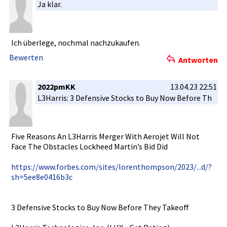
Ja klar.
Ich überlege, nochmal nachzukauf­en.
Bewerten
Antworten
2022pmKK
13.04.23 22:51
L3Harris: 3 Defensive Stocks to Buy Now Before Th
Five Reasons An L3Harris Merger With Aerojet Will Not
Face The Obstacles Lockheed Martin’s Bid Did
https://ww­w.forbes.c­om/sites/l­orenthomps­on/2023/..­.d/?
sh=5ee­8e0416b3c
3 Defensive Stocks to Buy Now Before They Takeoff