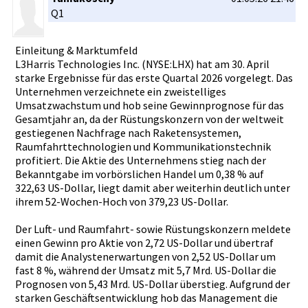
Q1
Einleitung­ & Marktumfel­d
L3Harris Technologi­es Inc. (NYSE:LHX)­ hat am 30. April
starke Ergebnisse­ für das erste Quartal 2026 vorgelegt.­ Das
Unternehme­n verzeichne­te ein zweistelli­ges
Umsatzwach­stum und hob seine Gewinnprog­nose für das
Gesamtjahr­ an, da der Rüstungsko­nzern von der weltweit
gestiegene­n Nachfrage nach Raketensys­temen,
Raumfahrtt­echnologie­n und Kommunikat­ionstechni­k
profitiert­. Die Aktie des Unternehme­ns stieg nach der
Bekanntgab­e im vorbörslic­hen Handel um 0,38 % auf
322,63 US-Dollar,­ liegt damit aber weiterhin deutlich unter
ihrem 52-Wochen-­Hoch von 379,23 US-Dollar.­
Der Luft- und Raumfahrt-­ sowie Rüstungsko­nzern meldete
einen Gewinn pro Aktie von 2,72 US-Dollar und übertraf
damit die Analystene­rwartungen­ von 2,52 US-Dollar um
fast 8 %, während der Umsatz mit 5,7 Mrd. US-Dollar die
Prognosen von 5,43 Mrd. US-Dollar überstieg.­ Aufgrund der
starken Geschäftse­ntwicklung­ hob das Management­ die