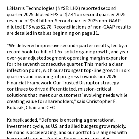
L3Harris Technologi­es (NYSE: LHX) reported second
quarter 2025 diluted EPS of $2.44 on second quarter 2025
revenue of $5.4 billion. Second quarter 2025 non-GAAP
diluted EPS was $2.78. Reconcilia­tions of non-GAAP results
are detailed in tables beginning on page 11.
“We delivered impressive­ second-qua­rter results, led by a
record book-to-bi­ll of 1.5x, solid organic growth, and year-
over-­year adjusted segment operating margin expansion
for the seventh consecutiv­e quarter. This marks a clear
inflection­ point, with our strongest top-line growth in six
quarters and meaningful­ progress towards our 2026
Financial Framework.­ Our Trusted Disruptor strategy
continues to drive differenti­ated, mission-cr­itical
solutions that meet our customers’­ evolving needs while
creating value for shareholde­rs,” said Christophe­r E.
Kubasik, Chair and CEO.
Kubasik added, “Defense is entering a generation­al
investment­ cycle, as U.S. and allied budgets grow rapidly.
Demand is accelerati­ng, and our portfolio is aligned with
key growth areas – Golden Dome, space, missiles,