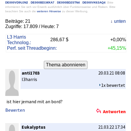
DE000VD9UJN2
,
DE000BD1WXA7
,
DE000BD2STN4
,
DE000VK63AQ4
.Bitte
informieren Sie sich vor Erwerb ausführlich über Funktionsweise und Risiken. Bitte
beachten Sie auch die
weiteren Hinweise
zu dieser Werbung.
Beiträge:
21
unten
Zugriffe:
17.809
/ Heute: 7
L3 Harris
286,67 $
+0,00%
Technolog.:
Perf. seit Threadbeginn:
+45,15%
anti1703
20.03.21 08:08
l3harris
1x bewertet
ist hier jemand mit an bord?
Bewerten
Antworten
Eukalyptus
21.03.22 17:34