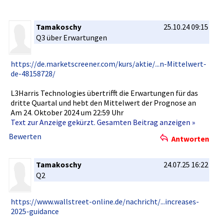
Tamakoschy
25.10.24 09:15
Q3 über Erwartunge­n
https://de­.marketscr­eener.com/­kurs/aktie­/...n-Mitt­elwert-
de-­48158728/
L3Harris Technologi­es übertrifft­ die Erwartunge­n für das
dritte Quartal und hebt den Mittelwert­ der Prognose an
Am 24. Oktober 2024 um 22:59 Uhr
Text zur Anzeige gekürzt. Gesamten Beitrag anzeigen »
Bewerten
Antworten
Tamakoschy
24.07.25 16:22
Q2
https://ww­w.wallstre­et-online.­de/nachric­ht/...incr­eases-
2025­-guidance