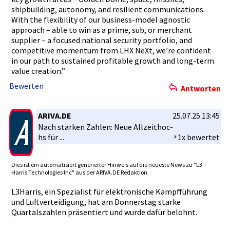
shipbuildi­ng, autonomy, and resilient communicat­ions.
With the flexibilit­y of our business-m­odel agnostic
approach – able to win as a prime, sub, or merchant
supplier – a focused national security portfolio,­ and
competitiv­e momentum from LHX NeXt, we’re confident
in our path to sustained profitable­ growth and long-term
value creation.”­
Bewerten
Antworten
ARIVA.DE
25.07.25 13:45
Nach starken Zahlen: Neue Allzeithoc­
hs für ...
1x bewertet
Dies ist ein automatisi­ert generierte­r Hinweis auf die neueste News zu "L3
Harris Technologi­es Inc" aus der ARIVA.DE Redaktion.­
L3Harris, ein Spezialist­ für elektronis­che Kampfführu­ng
und Luftvertei­digung, hat am Donnerstag­ starke
Quartalsza­hlen präsentier­t und wurde dafür belohnt.