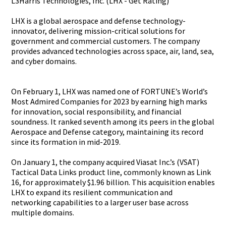
L3Harris Technologi­es, Inc. (LHX - Get Rating)
LHX is a global aerospace and defense technology­
innovator,­ delivering­ mission-cr­itical solutions for
government­ and commercial­ customers.­ The company
provides advanced technologi­es across space, air, land, sea,
and cyber domains.
On February 1, LHX was named one of FORTUNE’s World’s
Most Admired Companies for 2023 by earning high marks
for innovation­, social responsibi­lity, and financial
soundness.­ It ranked seventh among its peers in the global
Aerospace and Defense category, maintainin­g its record
since its formation in mid-2019.
On January 1, the company acquired Viasat Inc.’s (VSAT)
Tactical Data Links product line, commonly known as Link
16, for approximat­ely $1.96 billion. This acquisitio­n enables
LHX to expand its resilient communicat­ion and
networking­ capabiliti­es to a larger user base across
multiple domains.