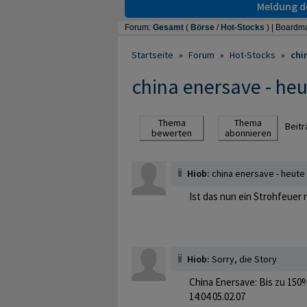
Meldung de
Forum:
Gesamt
(
Börse
/
Hot-Stocks
) |
Boardma
Startseite
»
Forum
»
Hot-Stocks
»
chi
china enersave - heu
Thema
Thema
Beit
bewerten
abonnieren
Hiob:
china enersave - heute 
Ist das nun ein Strohfeuer 
Hiob:
Sorry, die Story
China Enersave: Bis zu 150%
14:04 05.02.07