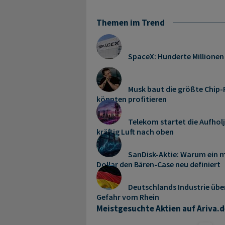
China Enersave: Ein neuer 
Themen im Trend
Hier entsteht ein Gigant i
Energien. Man unterschätzt
sich die niedrige Bewertun
SpaceX: Hunderte Millionen
Diese Unterbewertung und 
Dubais Staatsführer Al-Mak
erkannt, der neben dem Ma
Musk baut die größte Chip-F
könnten profitieren
Enersaves erste Biomassek
Unternehmen arbeitet prof
Telekom startet die Aufhol
aber in den Gewinnen 2005 
kräftig Luft nach oben
weitere Biomassekraftwerk
wurden Vorverträge unterze
auch Betreiber der Anlagen
SanDisk-Aktie: Warum ein m
Dollar den Bären-Case neu definiert
betragen. Darüber hinaus w
Enersave für die Umrüstung
Deutschlands Industrie übe
Mega-Boom Asien: China En
Gefahr vom Rhein
Meistgesuchte Aktien auf Ariva.d
China Enersave hat nicht nu