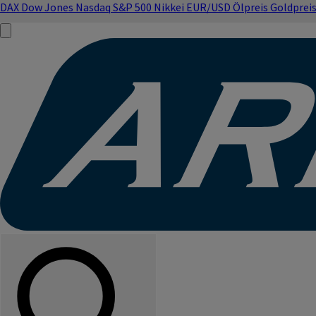
DAX
Dow Jones
Nasdaq
S&P 500
Nikkei
EUR/USD
Ölpreis
Goldprei