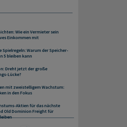
ichten: Wie ein Vermieter sein
sives Einkommen mit
e Spielregeln: Warum der Speicher-
n 5 bleiben kann
n: Dreht jetzt der große
ngs-Lücke?
en mit zweistelligem Wachstum:
ken in den Fokus
stums-Aktien für das nächste
d Old Dominion Freight für
leiben