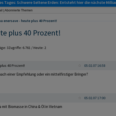
s Tages: Schwere Seltene Erden: Entsteht hier die nächste Milli
il
|
Abonnierte Themen
na enersave - heute plus 40 Prozent!
te plus 40 Prozent!
räge:
3
Zugriffe:
6.761
/ Heute: 2
plus 40 Prozent!
05.02.07 16:58
nach einer Empfehlung oder ein mittelfirstiger Bringer?
05.02.07 17:00
 mit Biomasse in China & Öl in Vietnam