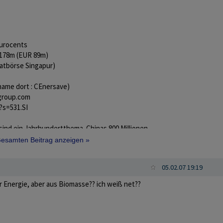
Eurocents
$178m (EUR 89m)
atbörse Singapur)
name dort : CEnersave)
group.com
?s=531.SI
sind ein Jahrhundertthema. Chinas 800 Millionen
m sinnlosen Verbrennen von Ernteabfällen. Das
 Gesamten Beitrag anzeigen »
Jahren baut Enersave die Projektpipeline auf.
n am Netz, ein rasanter Gewinnanstieg ist
05.02.07 19:19
 Energie, aber aus Biomasse?? ich weiß net??
 Ressource, vor allem, wenn man von
 und Kohle spricht. Die Branche erneuerbare