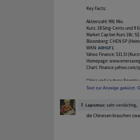
Key Facts:
Aktienzahl: 991 Mio.
Kurs: 18 Sing-Cents und 9 
Market Cap bei Kurs 18c: S
Bloomberg: CHEN SP (Heim
WKN:
A0HGF1
Yahoo Finance: 531.SI (Kurz
Homepage:
www.enersave
Chart:
finance.yahoo.com/q
China und saubere Energie 
Bauern sind Rekordhalter i
Text zur Anzeige gekürzt.
ändert sich nun! Seit zwei 
Nun sind die ersten Anlage
Lapismuc:
sehr verdächtig,
absehbar!
die Chinesen brauchen zwar
Allgemeines:
Energie ist eine begrenzte
Primärenergien wie Öl, Gas