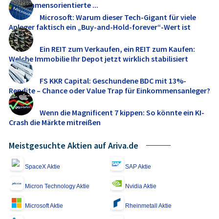
einkommensorientierte ...
Microsoft: Warum dieser Tech-Gigant für viele
Anleger faktisch ein „Buy-and-Hold-forever“-Wert ist
Ein REIT zum Verkaufen, ein REIT zum Kaufen:
Welche Immobilie Ihr Depot jetzt wirklich stabilisiert
FS KKR Capital: Geschundene BDC mit 13%-
Rendite – Chance oder Value Trap für Einkommensanleger?
Wenn die Magnificent 7 kippen: So könnte ein KI-
Crash die Märkte mitreißen
Meistgesuchte Aktien auf Ariva.de
SpaceX Aktie
SAP Aktie
Micron Technology Aktie
Nvidia Aktie
Microsoft Aktie
Rheinmetall Aktie