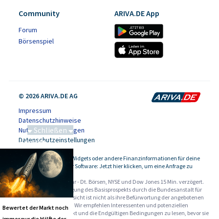
Community
ARIVA.DE App
Forum
Börsenspiel
© 2026 ARIVA.DE AG
Impressum
Datenschutzhinweise
Schließen
Nutzungsbedingungen
Datenschutzeinstellungen
Saga bei 0,53 CAD
Kursdaten, Widgets oder andere Finanzinformationen für deine
-
Website oder Software: Jetzt hier klicken, um eine Anfrage zu
stellen.
Alle Angaben ohne Gewähr - Dt. Börsen, NYSE und Dow Jones 15 Min. verzögert.
Werbehinweise:
Die Billigung des Basisprospekts durch die Bundesanstalt für
Finanzdienstleistungsaufsicht ist nicht als ihre Befürwortung der angebotenen
Wertpapiere zu verstehen. Wir empfehlen Interessenten und potenziellen
Bewertet der Markt noch
Anlegern den Basisprospekt und die Endgültigen Bedingungen zu lesen, bevor sie
immer nur die Hälfte der