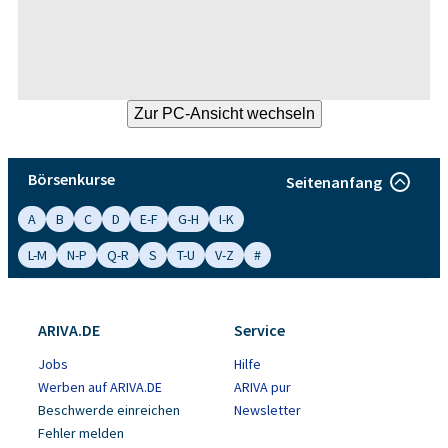
Börsenkurse
Seitenanfang
A
B
C
D
E-F
G-H
I-K
L-M
N-P
Q-R
S
T-U
V-Z
#
ARIVA.DE
Service
Jobs
Hilfe
Werben auf ARIVA.DE
ARIVA pur
Beschwerde einreichen
Newsletter
Fehler melden