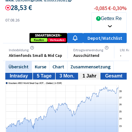
28,53 €
-0,085 €
-0,30%
Gettex Realti
07.08.26
Depot/Watchlist
Kaufen
Verkaufen
Indexbildung
Ertragsverwendung
Lfd. Ko
Aktienfonds Small & Mid Cap
Ausschüttend
-
Übersicht
Kurse
Chart
Zusammensetzung
Intraday
5 Tage
3 Mon.
1 Jahr
Gesamt