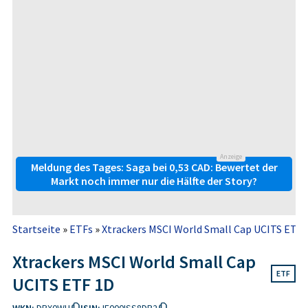
Anzeige
Meldung des Tages: Saga bei 0,53 CAD: Bewertet der
Markt noch immer nur die Hälfte der Story?
Startseite
»
ETFs
»
Xtrackers MSCI World Small Cap UCITS ETF 
Xtrackers MSCI World Small Cap
ETF
UCITS ETF 1D
WKN:
DBX0WH
ISIN:
IE000ISS8DB2