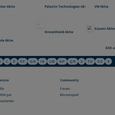
otec Aktie
Palantir Technologies Aktie
VW Aktie
Xiaomi Aktie
DroneShield Aktie
ple Aktie
DAX ak
B
C
D
E-F
G-H
I-K
L-M
N-P
Q-R
S
T-U
V-Z
#
ervice
Community
lfe
Forum
RIVA pur
Börsenspiel
ewsletter