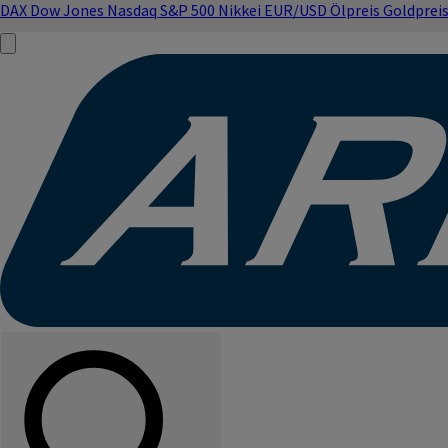
DAX
Dow Jones
Nasdaq
S&P 500
Nikkei
EUR/USD
Ölpreis
Goldprei