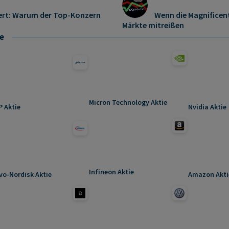
ert: Warum der Top-Konzern
Wenn die Magnificent
Märkte mitreißen
e
Micron Technology Aktie
P Aktie
Nvidia Aktie
Infineon Aktie
vo-Nordisk Aktie
Amazon Akti