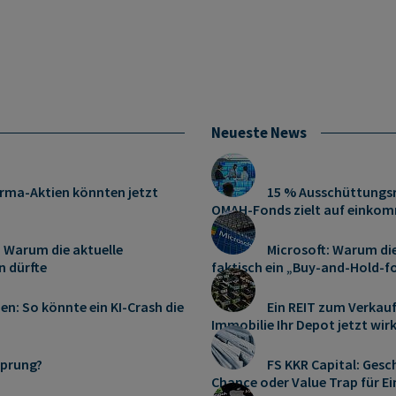
Neueste News
harma-Aktien könnten jetzt
15 % Ausschüttungsr
OMAH-Fonds zielt auf einkom
 Warum die aktuelle
Microsoft: Warum die
n dürfte
faktisch ein „Buy-and-Hold-fo
en: So könnte ein KI-Crash die
Ein REIT zum Verkauf
Immobilie Ihr Depot jetzt wirkl
sprung?
FS KKR Capital: Ges
Chance oder Value Trap für 