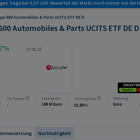
es: Saga bei 0,53 CAD: Bewertet der Markt noch immer nur die H
pe 600 Automobiles & Parts UCITS ETF DE D
600 Automobiles & Parts UCITS ETF DE D
67%
07.08.26
Xetra
Kaufen
Fondsgröße
Währung
Lfd. Kosten
Tracking Error
186 M Euro
Euro
-
15,80%
ammensetzung
Nachhaltigkeit