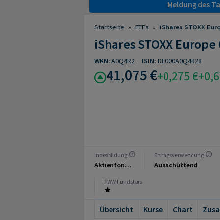
Meldung des Tag
Startseite
»
ETFs
»
iShares STOXX Euro
iShares STOXX Europe 
WKN:
A0Q4R2
ISIN:
DE000A0Q4R28
41,075 €
+0,275 €
+0,
Indexbildung
Ertragsverwendung
Aktienfonds Industrie
Ausschüttend
FWW Fundstars
Übersicht
Kurse
Chart
Zus