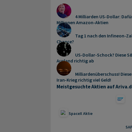
4 Milliarden US-Dollar: Dafü
Millionen Amazon-Aktien
Tag 1 nach den Infineon-Zah
Chance?
US-Dollar-Schock? Diese S&
Ausland richtig ab
Milliardenüberschuss! Dies
Iran-Krieg richtig viel Geld!
Meistgesuchte Aktien auf Ariva.d
SpaceX Aktie
SAP