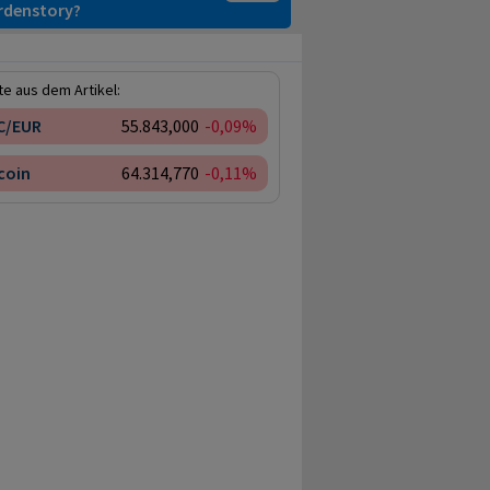
ardenstory?
e aus dem Artikel:
C/EUR
55.843,000
-0,09%
coin
64.314,770
-0,11%