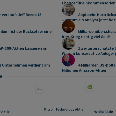
Chance für einkommensorient
r verkauft Jeff Bezos 15
AppLovin: Kursrücks
– warum ein Analyst jetzt hoc
len – ist der Rücksetzer eine
Milliardenüberschus
Iran-Krieg richtig viel Geld!
P-500-Aktien kassieren im
Zwei unterschätzte D
Warum konservative Anleger 
es Unternehmen verdient am
4 Milliarden US-Dolla
Millionen Amazon-Aktien
e
Micron Technology Aktie
 Aktie
Nvidia Aktie