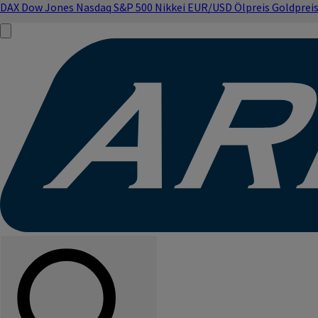
DAX
Dow Jones
Nasdaq
S&P 500
Nikkei
EUR/USD
Ölpreis
Goldprei