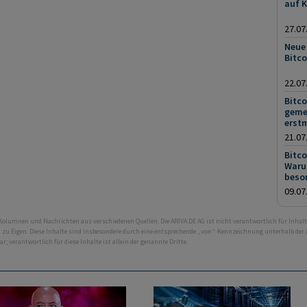
auf 
27.07
Neue
Bitco
22.07
Bitco
gemei
erstm
21.07
Bitc
Warum
beso
09.07
 Kolumnen und Nachrichten aus verschiedenen Quellen. Die ARIVA.DE AG ist nicht verantwortlich für Inhalt
ht zu Eigen. Diese Inhalte sind insbesondere durch eine entsprechende „von“-Kennzeichnung unterhalb der
bar; verantwortlich für diese Inhalte ist allein der genannte Dritte.