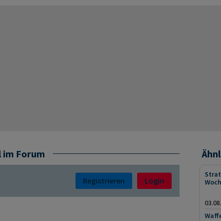
l im Forum
Ähnl
Strat
Registrieren
Login
Woch
03.08
Waffe