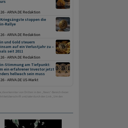
Kurs
.26 - ARIVA.DE Redaktion
 Kriegsängste stoppen die
in-Rallye
.26 - ARIVA.DE Redaktion
in und Gold steuern
nsam auf ein Verlustjahr zu –
als seit 2011
.26 - ARIVA.DE Redaktion
oin-Stimmung am Tiefpunkt:
 ein erfahrener Investor jetzt
nders hellwach sein muss
.26 - ARIVA.DE US-Markt
e, die erkennbar von Dritten in den „News“-Bereich dieser
 Artikelüberschrift und/oder durch den Link „Um den