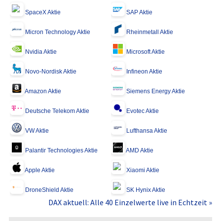
SpaceX Aktie
SAP Aktie
Micron Technology Aktie
Rheinmetall Aktie
Nvidia Aktie
Microsoft Aktie
Novo-Nordisk Aktie
Infineon Aktie
Amazon Aktie
Siemens Energy Aktie
Deutsche Telekom Aktie
Evotec Aktie
VW Aktie
Lufthansa Aktie
Palantir Technologies Aktie
AMD Aktie
Apple Aktie
Xiaomi Aktie
DroneShield Aktie
SK Hynix Aktie
DAX aktuell: Alle 40 Einzelwerte live in Echtzeit »