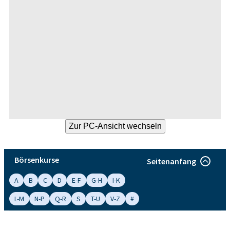
Börsenkurse
Seitenanfang
A
B
C
D
E-F
G-H
I-K
L-M
N-P
Q-R
S
T-U
V-Z
#