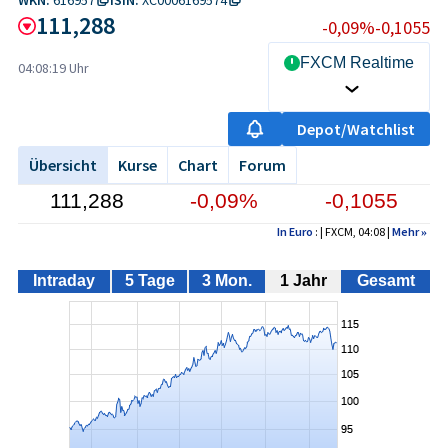
111,288
-0,09%
-0,1055
FXCM Realtime
04:08:19 Uhr
Depot/Watchlist
Übersicht
Kurse
Chart
Forum
111,288
-0,09%
-0,1055
In Euro
: | FXCM, 04:08 |
Mehr
»
Intraday
5 Tage
3 Mon.
1 Jahr
Gesamt