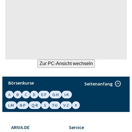
Börsenkurse
Seitenanfang
A
B
C
D
E-F
G-H
I-K
L-M
N-P
Q-R
S
T-U
V-Z
#
ARIVA.DE
Service