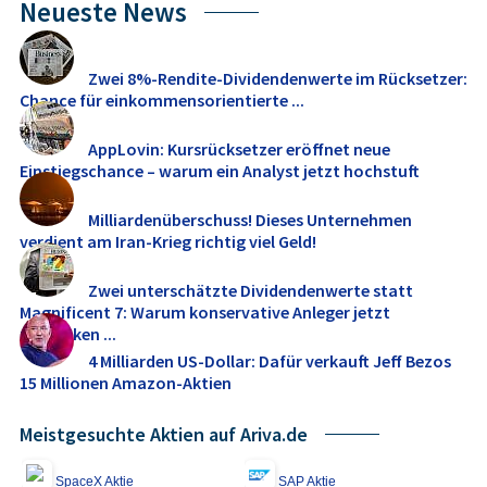
Neueste News
Zwei 8%-Rendite-Dividendenwerte im Rücksetzer:
Chance für einkommensorientierte ...
AppLovin: Kursrücksetzer eröffnet neue
Einstiegschance – warum ein Analyst jetzt hochstuft
Milliardenüberschuss! Dieses Unternehmen
verdient am Iran-Krieg richtig viel Geld!
Zwei unterschätzte Dividendenwerte statt
Magnificent 7: Warum konservative Anleger jetzt
umdenken ...
4 Milliarden US-Dollar: Dafür verkauft Jeff Bezos
15 Millionen Amazon-Aktien
Meistgesuchte Aktien auf Ariva.de
SpaceX Aktie
SAP Aktie