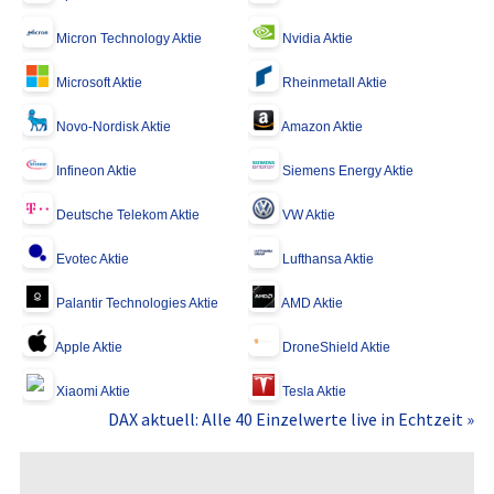
Micron Technology Aktie
Nvidia Aktie
Microsoft Aktie
Rheinmetall Aktie
Novo-Nordisk Aktie
Amazon Aktie
Infineon Aktie
Siemens Energy Aktie
Deutsche Telekom Aktie
VW Aktie
Evotec Aktie
Lufthansa Aktie
Palantir Technologies Aktie
AMD Aktie
Apple Aktie
DroneShield Aktie
Xiaomi Aktie
Tesla Aktie
DAX aktuell: Alle 40 Einzelwerte live in Echtzeit »