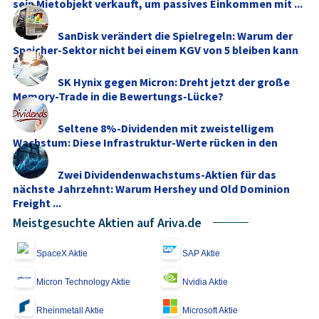
sein Mietobjekt verkauft, um passives Einkommen mit ...
SanDisk verändert die Spielregeln: Warum der
Speicher-Sektor nicht bei einem KGV von 5 bleiben kann
SK Hynix gegen Micron: Dreht jetzt der große
Memory‑Trade in die Bewertungs-Lücke?
Seltene 8%-Dividenden mit zweistelligem
Wachstum: Diese Infrastruktur-Werte rücken in den
Fokus
Zwei Dividendenwachstums-Aktien für das
nächste Jahrzehnt: Warum Hershey und Old Dominion
Freight ...
Meistgesuchte Aktien auf Ariva.de
SpaceX Aktie
SAP Aktie
Micron Technology Aktie
Nvidia Aktie
Rheinmetall Aktie
Microsoft Aktie