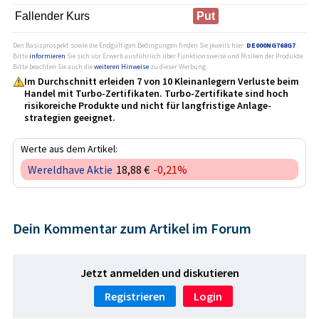
Fallender Kurs
Put
Den Basisprospekt sowie die Endgültigen Bedingungen finden Sie jeweils hier:
DE000NG768G7
.
Bitte
informieren
Sie sich vor Erwerb ausführlich über Funktionsweise und Risiken der Produkte.
Bitte beachten Sie auch die
weiteren Hinweise
zu dieser Werbung.
Im Durchschnitt erleiden 7 von 10 Kleinanlegern Verluste beim
Handel mit Turbo-Zertifikaten. Turbo-Zertifikate sind hoch
risikoreiche Produkte und nicht für langfristige Anlage­
strategien geeignet.
Werte aus dem Artikel:
Wereldhave Aktie
18,88 €
-0,21%
Dein Kommentar zum Artikel im Forum
Jetzt anmelden und diskutieren
Registrieren
Login