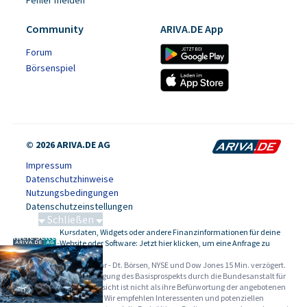
Fehler melden
Community
ARIVA.DE App
Forum
Börsenspiel
© 2026 ARIVA.DE AG
Impressum
Datenschutzhinweise
Nutzungsbedingungen
Datenschutzeinstellungen
Schließen
Kursdaten, Widgets oder andere Finanzinformationen für deine
Schwere Seltene Erden
-
Website oder Software: Jetzt hier klicken, um eine Anfrage zu
stellen.
Alle Angaben ohne Gewähr - Dt. Börsen, NYSE und Dow Jones 15 Min. verzögert.
Werbehinweise:
Die Billigung des Basisprospekts durch die Bundesanstalt für
Finanzdienstleistungsaufsicht ist nicht als ihre Befürwortung der angebotenen
Wertpapiere zu verstehen. Wir empfehlen Interessenten und potenziellen