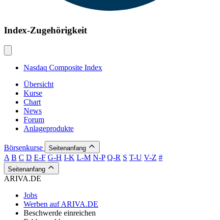
Index-Zugehörigkeit
Nasdaq Composite Index
Übersicht
Kurse
Chart
News
Forum
Anlageprodukte
Börsenkurse
Seitenanfang
A
B
C
D
E-F
G-H
I-K
L-M
N-P
Q-R
S
T-U
V-Z
#
Seitenanfang
ARIVA.DE
Jobs
Werben auf ARIVA.DE
Beschwerde einreichen