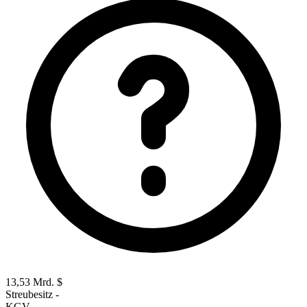
13,53 Mrd. $
Streubesitz
-
KGV
-