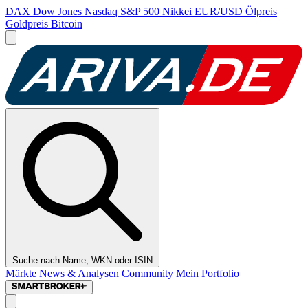
DAX
Dow Jones
Nasdaq
S&P 500
Nikkei
EUR/USD
Ölpreis
Goldpreis
Bitcoin
Suche nach Name, WKN oder ISIN
Märkte
News & Analysen
Community
Mein Portfolio