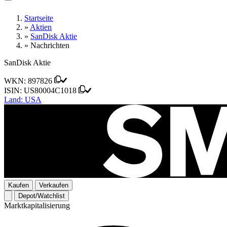
Startseite
»
Aktien
»
SanDisk Aktie
»
Nachrichten
SanDisk Aktie
WKN:
897826
ISIN:
US80004C1018
Land:
USA
Kaufen
Verkaufen
Depot/Watchlist
Marktkapitalisierung