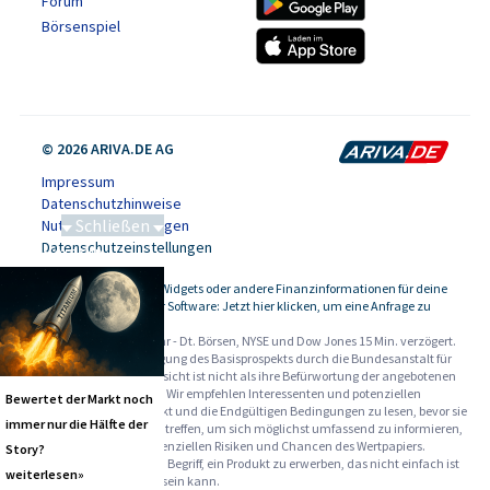
Forum
Börsenspiel
© 2026 ARIVA.DE AG
Impressum
Datenschutzhinweise
Schließen
Nutzungsbedingungen
Datenschutzeinstellungen
Saga bei 0,53 CAD
Kursdaten, Widgets oder andere Finanzinformationen für deine
-
Website oder Software: Jetzt hier klicken, um eine Anfrage zu
stellen.
Alle Angaben ohne Gewähr - Dt. Börsen, NYSE und Dow Jones 15 Min. verzögert.
Werbehinweise:
Die Billigung des Basisprospekts durch die Bundesanstalt für
Finanzdienstleistungsaufsicht ist nicht als ihre Befürwortung der angebotenen
Wertpapiere zu verstehen. Wir empfehlen Interessenten und potenziellen
Bewertet der Markt noch
Anlegern den Basisprospekt und die Endgültigen Bedingungen zu lesen, bevor sie
immer nur die Hälfte der
eine Anlageentscheidung treffen, um sich möglichst umfassend zu informieren,
insbesondere über die potenziellen Risiken und Chancen des Wertpapiers.
Story?
Warnhinweise: Sie sind im Begriff, ein Produkt zu erwerben, das nicht einfach ist
weiterlesen»
und schwer zu verstehen sein kann.