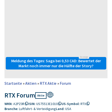
Anzeige
Meldung des Tages: Saga bei 0,53 CAD: Bewertet der
Markt noch immer nur die Hälfte der Story?
Startseite
»
Aktien
»
RTX Aktie
»
Forum
RTX Forum
Aktie
WKN:
A2PZ0R
ISIN:
US75513E1010
US-Symbol:
RTX
Branche:
Luftfahrt- & Verteidigung
Land:
USA