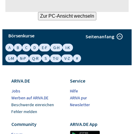
Börsenkurse
Seitenanfang
A
B
C
D
E-F
G-H
I-K
L-M
N-P
Q-R
S
T-U
V-Z
#
ARIVA.DE
Service
Jobs
Hilfe
Werben auf ARIVA.DE
ARIVA pur
Beschwerde einreichen
Newsletter
Fehler melden
Community
ARIVA.DE App