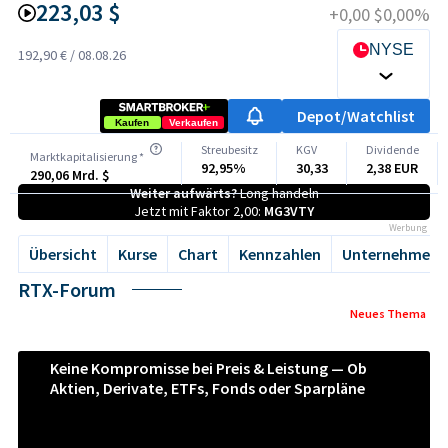
223,03 $
+0,00 $
0,00%
NYSE
192,90 €
/
08.08.26
Depot/Watchlist
Kaufen
Verkaufen
Streubesitz
KGV
Dividende
Marktkapitalisierung *
92,95%
30,33
2,38 EUR
290,06 Mrd. $
Weiter aufwärts?
Long handeln
Jetzt mit Faktor 2,00:
MG3VTY
Werbung
Übersicht
Kurse
Chart
Kennzahlen
Unternehmen
RTX-Forum
Neues Thema
Keine Kompromisse bei Preis & Leistung — Ob
Aktien, Derivate, ETFs, Fonds oder Sparpläne