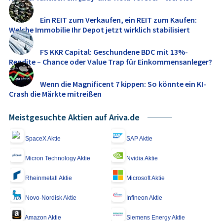
Ein REIT zum Verkaufen, ein REIT zum Kaufen:
Welche Immobilie Ihr Depot jetzt wirklich stabilisiert
FS KKR Capital: Geschundene BDC mit 13%-
Rendite – Chance oder Value Trap für Einkommensanleger?
Wenn die Magnificent 7 kippen: So könnte ein KI-
Crash die Märkte mitreißen
Meistgesuchte Aktien auf Ariva.de
SpaceX Aktie
SAP Aktie
Micron Technology Aktie
Nvidia Aktie
Rheinmetall Aktie
Microsoft Aktie
Novo-Nordisk Aktie
Infineon Aktie
Amazon Aktie
Siemens Energy Aktie