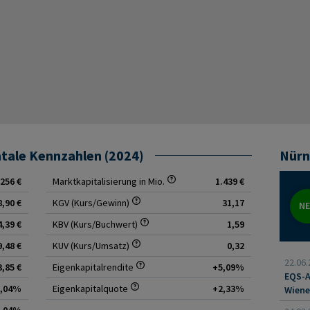
rung und das Aufkommen von InsurTechs ein technologisches
in kann.
rnisierung, Datenanalyse oder digitalem Vertrieb können zu
 sind Versicherer inhärent verschiedenen
tzt, etwa Pandemien, Langlebigkeitstrends, sich
emwetterereignissen, die Rückstellungen,
fwendungen beeinflussen können. Für einen konservativen
nt sorgfältig im Kontext der persönlichen
esamtportfolios und des langfristigen Anlagehorizonts
auf die defensive Grundausrichtung des Geschäftsmodells zu
tale Kennzahlen (2024)
Nürn
.256 €
Marktkapitalisierung in Mio.
1.439 €
8,90 €
KGV (Kurs/Gewinn)
31,17
N
4,39 €
KBV (Kurs/Buchwert)
1,59
9,48 €
KUV (Kurs/Umsatz)
0,32
22.06.
3,85 €
Eigenkapitalrendite
+5,09%
EQS-A
1,04%
Eigenkapitalquote
+2,33%
Wiene
Verfa
1,04%