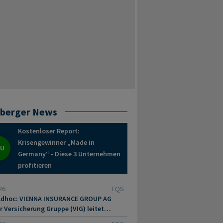
berger News
Kostenloser Report:
Krisengewinner „Made in
EU
Germany“ - Diese 3 Unternehmen
profitieren
26
EQS
dhoc: VIENNA INSURANCE GROUP AG
r Versicherung Gruppe (VIG) leitet
hren zur Übertragung der Aktien der