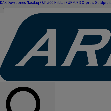
DAX
Dow Jones
Nasdaq
S&P 500
Nikkei
EUR/USD
Ölpreis
Goldprei