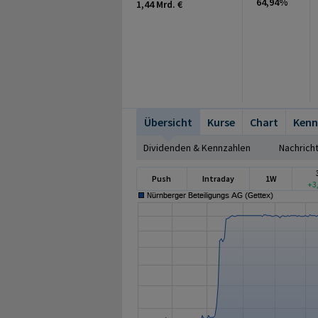
64,94%
1,44 Mrd. €
Übersicht
Kurse
Chart
Kenn
Dividenden & Kennzahlen
Nachrich
Push
Intraday
1W
+3