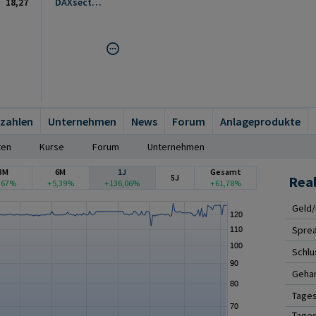
18,27
DAXsector All Insurance (Performance)
zahlen
Unternehmen
News
Forum
Anlageprodukte
ten
Kurse
Forum
Unternehmen
3M
6M
1J
Gesamt
5J
Rea
,67%
+5,39%
+136,06%
+61,78%
Geld/
Spre
Schlu
Gehan
Tage
Tages