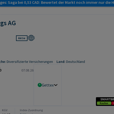
es: Saga bei 0,53 CAD: Bewertet der Markt noch immer nur die H
ngs AG
Aktie
che:
Diversifizierte Versicherungen
Land:
Deutschland
%
07.08.26
Gettex Realtime
Kaufen
KGV
Index-Zuordnung