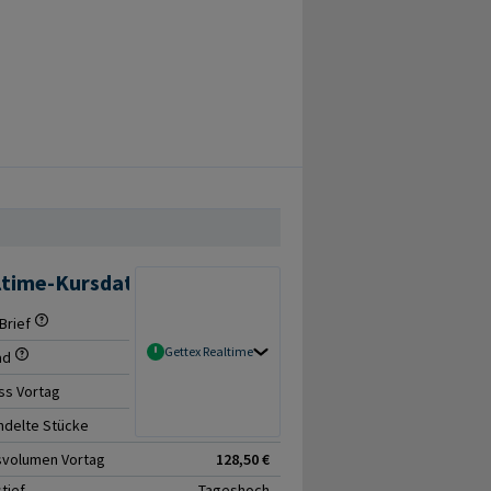
ltime-Kursdaten
Brief
122,00 € / 128,50 €
Gettex Realtime
ad
+5,33%
ss Vortag
127,00 €
delte Stücke
3
svolumen Vortag
128,50 €
tief
Tageshoch