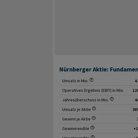
Margenerosion. Zudem stellen Digitalisie
sicherheitsorientierte Anleger attraktiv se
Risiko dar: Verzögerungen bei Systemmode
Wettbewerbsnachteilen führen. Schließlich
versicherungstechnischen Risiken ausgese
wandelnden Morbiditätsmustern oder Extr
Rückversicherungskosten und Schadensau
Anleger bedeutet dies, dass ein Engageme
Risikotragfähigkeit, Diversifikation des G
bewertet werden sollte, ohne sich allein 
verlassen.
Nürnberger Aktie: Fundamen
Umsatz in Mio.
4
Operatives Ergebnis (EBIT) in Mio.
12
Jahresüberschuss in Mio.
4
Umsatz je Aktie
36
Gewinn je Aktie
Gewinnrendite
+
Umsatzrendite
+