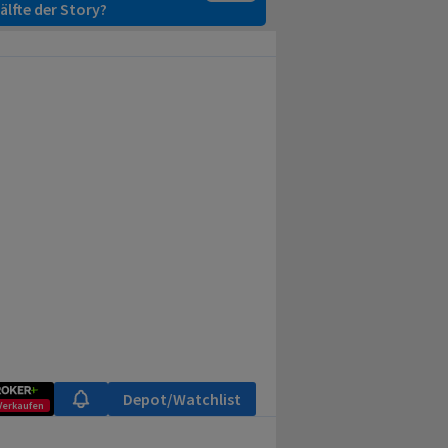
älfte der Story?
Depot/Watchlist
Verkaufen