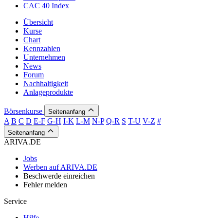
CAC 40 Index
Übersicht
Kurse
Chart
Kennzahlen
Unternehmen
News
Forum
Nachhaltigkeit
Anlageprodukte
Börsenkurse
Seitenanfang
A
B
C
D
E-F
G-H
I-K
L-M
N-P
Q-R
S
T-U
V-Z
#
Seitenanfang
ARIVA.DE
Jobs
Werben auf ARIVA.DE
Beschwerde einreichen
Fehler melden
Service
Hilfe