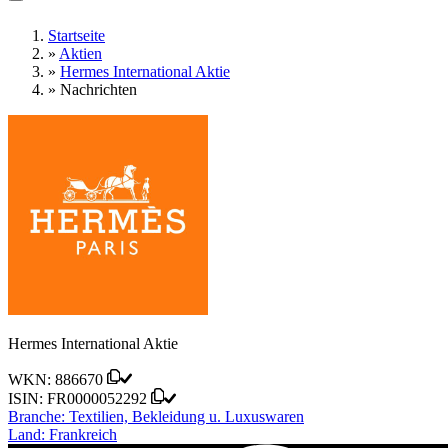
Startseite
»
Aktien
»
Hermes International Aktie
»
Nachrichten
Hermes International Aktie
WKN:
886670
ISIN:
FR0000052292
Branche:
Textilien, Bekleidung u. Luxuswaren
Land:
Frankreich