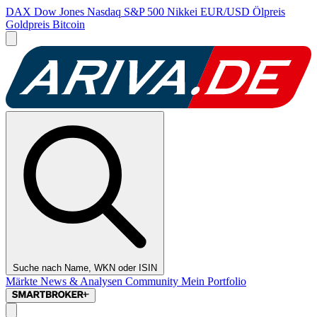
DAX
Dow Jones
Nasdaq
S&P 500
Nikkei
EUR/USD
Ölpreis
Goldpreis
Bitcoin
Suche nach Name, WKN oder ISIN
Märkte
News & Analysen
Community
Mein Portfolio