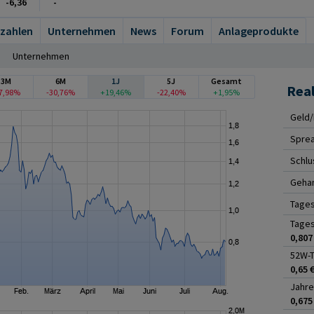
-6,36
-
zahlen
Unternehmen
News
Forum
Anlageprodukte
Unternehmen
3M
6M
1J
5J
Gesamt
Rea
7,98%
-30,76%
+19,46%
-22,40%
+1,95%
Geld/
Spre
Schlu
Gehan
Tage
Tages
0,807
52W-T
0,65 
Jahre
0,675