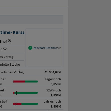
ltime-Kursdaten
Brief
0,816 € / 0,831 €
Tradegate Realtime
ad
+1,84%
ss Vortag
0,814 €
delte Stücke
15.178
svolumen Vortag
41.954,07 €
tief
Tageshoch
 €
0,853 €
ief
52W-Hoch
€
1,898 €
stief
Jahreshoch
 €
1,898 €