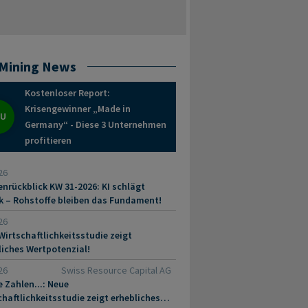
Mining News
Kostenloser Report:
Krisengewinner „Made in
EU
Germany“ - Diese 3 Unternehmen
profitieren
26
nrückblick KW 31-2026: KI schlägt
k – Rohstoffe bleiben das Fundament!
26
Wirtschaftlichkeitsstudie zeigt
liches Wertpotenzial!
26
Swiss Resource Capital AG
e Zahlen...: Neue
chaftlichkeitsstudie zeigt erhebliches