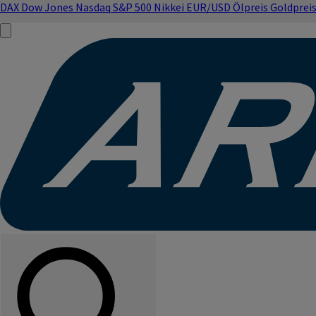
DAX
Dow Jones
Nasdaq
S&P 500
Nikkei
EUR/USD
Ölpreis
Goldprei