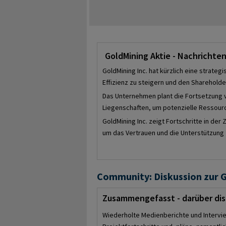
Ertragserwartung, der persönlichen Risiko
Gesamtportfolio bleibt unerlässlich, ohn
GoldMining Aktie - Nachricht
GoldMining Inc. hat kürzlich eine strate
Effizienz zu steigern und den Sharehold
Das Unternehmen plant die Fortsetzung v
Liegenschaften, um potenzielle Ressour
GoldMining Inc. zeigt Fortschritte in d
um das Vertrauen und die Unterstützung f
Community: Diskussion zur G
Zusammengefasst - darüber dis
Wiederholte Medienberichte und Interview