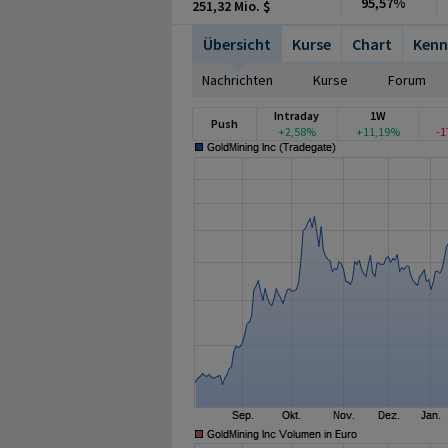
95,57%
251,32 Mio. $
Übersicht
Kurse
Chart
Kenn
Nachrichten
Kurse
Forum
Intraday
1W
Push
+2,58%
+11,19%
-1