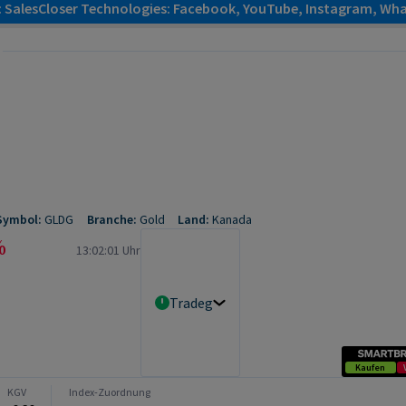
: SalesCloser Technologies: Facebook, YouTube, Instagram, Wha
Symbol:
GLDG
Branche:
Gold
Land:
Kanada
%
13:02:01 Uhr
Tradegate Realtime
Kaufen
KGV
Index-Zuordnung