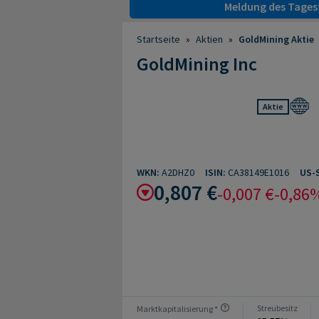
Meldung des Tages
Startseite
»
Aktien
»
GoldMining Aktie
GoldMining Inc
Aktie
WKN:
A2DHZ0
ISIN:
CA38149E1016
US-
0,807 €
-0,007 €
-0,86
Streubesitz
Marktkapitalisierung *