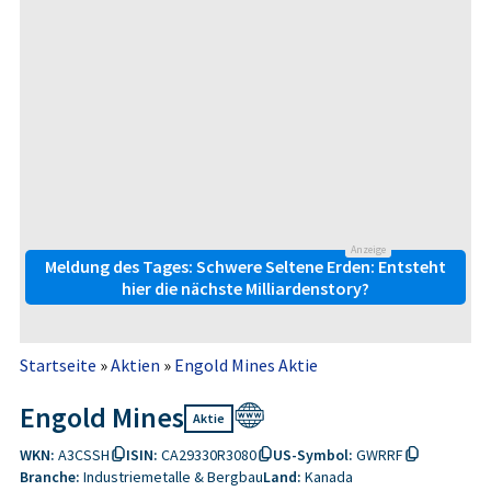
Anzeige
Meldung des Tages: Schwere Seltene Erden: Entsteht
hier die nächste Milliardenstory?
Startseite
»
Aktien
»
Engold Mines Aktie
Engold Mines
Aktie
WKN:
A3CSSH
ISIN:
CA29330R3080
US-Symbol:
GWRRF
Branche:
Industriemetalle & Bergbau
Land:
Kanada