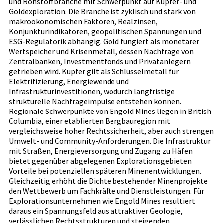
und Rohstoffbranche mit Schwerpunkt auf Kupfer- und
Goldexploration. Die Branche ist zyklisch und stark von
makroökonomischen Faktoren, Realzinsen,
Konjunkturindikatoren, geopolitischen Spannungen und
ESG-Regulatorik abhängig. Gold fungiert als monetärer
Wertspeicher und Krisenmetall, dessen Nachfrage von
Zentralbanken, Investmentfonds und Privatanlegern
getrieben wird. Kupfer gilt als Schlüsselmetall für
Elektrifizierung, Energiewende und
Infrastrukturinvestitionen, wodurch langfristige
strukturelle Nachfrageimpulse entstehen können.
Regionale Schwerpunkte von Engold Mines liegen in British
Columbia, einer etablierten Bergbauregion mit
vergleichsweise hoher Rechtssicherheit, aber auch strengen
Umwelt- und Community-Anforderungen. Die Infrastruktur
mit Straßen, Energieversorgung und Zugang zu Häfen
bietet gegenüber abgelegenen Explorationsgebieten
Vorteile bei potenziellen späteren Minenentwicklungen.
Gleichzeitig erhöht die Dichte bestehender Minenprojekte
den Wettbewerb um Fachkräfte und Dienstleistungen. Für
Explorationsunternehmen wie Engold Mines resultiert
daraus ein Spannungsfeld aus attraktiver Geologie,
verlässlichen Rechtsstrukturen und steigenden