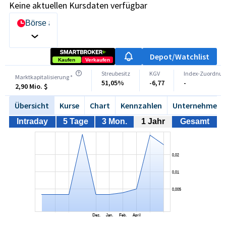
Keine aktuellen Kursdaten verfügbar
Börse auswählen
Depot/Watchlist
Kaufen
Verkaufen
Streubesitz
KGV
Index-Zuordnun
Marktkapitalisierung *
51,05%
-6,77
-
2,90 Mio. $
Übersicht
Kurse
Chart
Kennzahlen
Unternehmen
Intraday
5 Tage
3 Mon.
1 Jahr
Gesamt