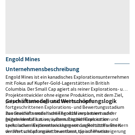
Engold Mines
Unternehmensbeschreibung
Engold Mines ist ein kanadisches Explorationsunternehmen
mit Fokus auf Kupfer-Gold-Lagerstätten in British
Columbia. Der Small Cap agiert als reiner Explorations- und
Projektentwickler ohne eigene Produktion, mit dem Ziel,
Geschäftsmodell und Wertschöpfungslogik
polymetallische Lagerstätten bis zu einem
fortgeschrittenen Explorations- und Bewertungsstadium
zu entwickeln und anschließend zu verpartnern oder
Das Geschäftsmodell von Engold Mines basiert auf der
gegebenenfalls zu veräußern. Engold Mines ist im
frühen Identifikation, systematischen Exploration und
spekulativen Explorationssegment des Rohstoffsektors
technischen Weiterentwicklung von Lagerstätten. Der Kern
verortet und adressiert Investoren, die auf Wertsteigerung
der Wertschöpfungskette umfasst typischerweise: