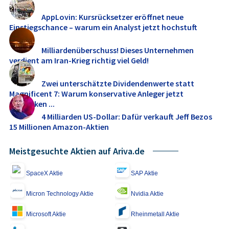
AppLovin: Kursrücksetzer eröffnet neue
Einstiegschance – warum ein Analyst jetzt hochstuft
Milliardenüberschuss! Dieses Unternehmen
verdient am Iran-Krieg richtig viel Geld!
Zwei unterschätzte Dividendenwerte statt
Magnificent 7: Warum konservative Anleger jetzt
umdenken ...
4 Milliarden US-Dollar: Dafür verkauft Jeff Bezos
15 Millionen Amazon-Aktien
Meistgesuchte Aktien auf Ariva.de
SpaceX Aktie
SAP Aktie
Micron Technology Aktie
Nvidia Aktie
Microsoft Aktie
Rheinmetall Aktie