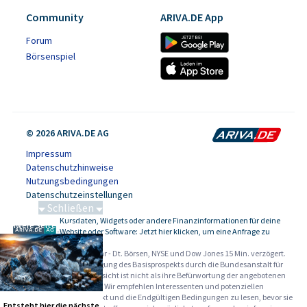
Community
ARIVA.DE App
Forum
Börsenspiel
© 2026 ARIVA.DE AG
Impressum
Datenschutzhinweise
Nutzungsbedingungen
Datenschutzeinstellungen
Schließen
Kursdaten, Widgets oder andere Finanzinformationen für deine
Schwere Seltene Erden
-
Website oder Software: Jetzt hier klicken, um eine Anfrage zu
stellen.
Alle Angaben ohne Gewähr - Dt. Börsen, NYSE und Dow Jones 15 Min. verzögert.
Werbehinweise:
Die Billigung des Basisprospekts durch die Bundesanstalt für
Finanzdienstleistungsaufsicht ist nicht als ihre Befürwortung der angebotenen
Wertpapiere zu verstehen. Wir empfehlen Interessenten und potenziellen
Anlegern den Basisprospekt und die Endgültigen Bedingungen zu lesen, bevor sie
Entsteht hier die nächste