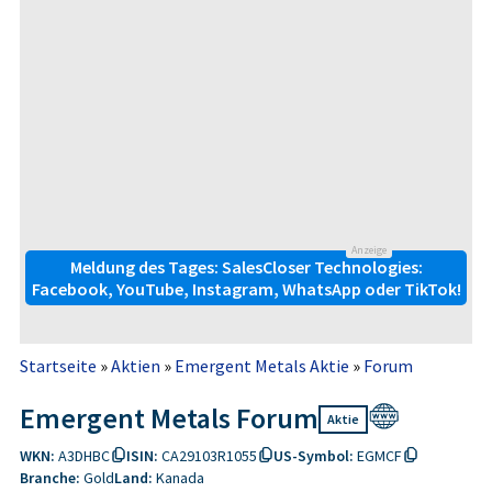
Anzeige
Meldung des Tages: SalesCloser Technologies:
Facebook, YouTube, Instagram, WhatsApp oder TikTok!
Startseite
»
Aktien
»
Emergent Metals Aktie
»
Forum
Emergent Metals Forum
Aktie
WKN:
A3DHBC
ISIN:
CA29103R1055
US-Symbol:
EGMCF
Branche:
Gold
Land:
Kanada