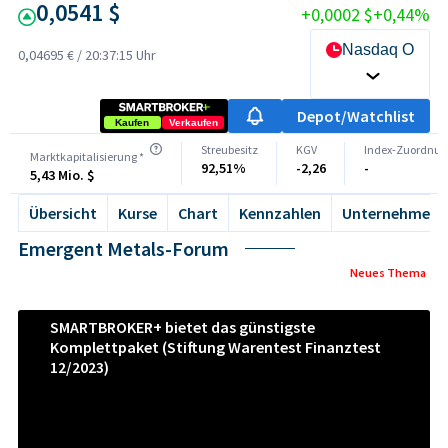
0,0541 $
+0,0002 $
+0,44%
Nasdaq OTC O
0,04695 €
/
20:37:15 Uhr
Depot/Watchlist
Kaufen
Verkaufen
Streubesitz
KGV
Index-Zuordnun
Marktkapitalisierung *
92,51%
-2,26
-
5,43 Mio. $
Übersicht
Kurse
Chart
Kennzahlen
Unternehmen
Emergent Metals-Forum
Neues Thema
SMARTBROKER+ bietet das günstigste
Komplettpaket (Stiftung Warentest Finanztest
12/2023)