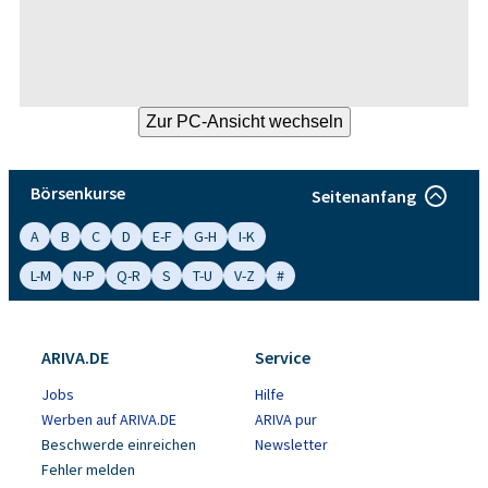
Börsenkurse
Seitenanfang
A
B
C
D
E-F
G-H
I-K
L-M
N-P
Q-R
S
T-U
V-Z
#
ARIVA.DE
Service
Jobs
Hilfe
Werben auf ARIVA.DE
ARIVA pur
Beschwerde einreichen
Newsletter
Fehler melden