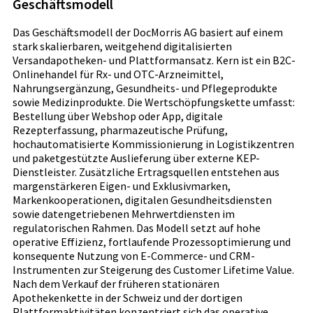
Geschäftsmodell
Das Geschäftsmodell der DocMorris AG basiert auf einem
stark skalierbaren, weitgehend digitalisierten
Versandapotheken- und Plattformansatz. Kern ist ein B2C-
Onlinehandel für Rx- und OTC-Arzneimittel,
Nahrungsergänzung, Gesundheits- und Pflegeprodukte
sowie Medizinprodukte. Die Wertschöpfungskette umfasst:
Bestellung über Webshop oder App, digitale
Rezepterfassung, pharmazeutische Prüfung,
hochautomatisierte Kommissionierung in Logistikzentren
und paketgestützte Auslieferung über externe KEP-
Dienstleister. Zusätzliche Ertragsquellen entstehen aus
margenstärkeren Eigen- und Exklusivmarken,
Markenkooperationen, digitalen Gesundheitsdiensten
sowie datengetriebenen Mehrwertdiensten im
regulatorischen Rahmen. Das Modell setzt auf hohe
operative Effizienz, fortlaufende Prozessoptimierung und
konsequente Nutzung von E-Commerce- und CRM-
Instrumenten zur Steigerung des Customer Lifetime Value.
Nach dem Verkauf der früheren stationären
Apothekenkette in der Schweiz und der dortigen
Plattformaktivitäten konzentriert sich das operative