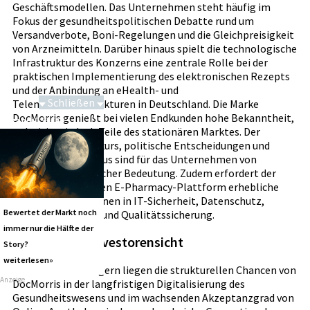
Geschäftsmodellen. Das Unternehmen steht häufig im
Fokus der gesundheitspolitischen Debatte rund um
Versandverbote, Boni-Regelungen und die Gleichpreisigkeit
von Arzneimitteln. Darüber hinaus spielt die technologische
Infrastruktur des Konzerns eine zentrale Rolle bei der
praktischen Implementierung des elektronischen Rezepts
und der Anbindung an eHealth- und
Schließen
Telematikinfrastrukturen in Deutschland. Die Marke
DocMorris genießt bei vielen Endkunden hohe Bekanntheit,
Saga bei 0,53 CAD
polarisiert jedoch Teile des stationären Marktes. Der
regulatorische Diskurs, politische Entscheidungen und
Branchenlobbyismus sind für das Unternehmen von
überdurchschnittlicher Bedeutung. Zudem erfordert der
Betrieb einer großen E-Pharmacy-Plattform erhebliche
laufende Investitionen in IT-Sicherheit, Datenschutz,
Bewertet der Markt noch
Pharmakovigilanz und Qualitätssicherung.
immer nur die Hälfte der
Chancen aus Investorensicht
Story?
weiterlesen»
Aus Sicht von Anlegern liegen die strukturellen Chancen von
Anzeige
DocMorris in der langfristigen Digitalisierung des
Gesundheitswesens und im wachsenden Akzeptanzgrad von