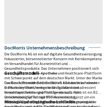
DocMorris Unternehmensbeschreibung
Die DocMorris AG ist ein auf digitale Gesundheitsversorgung
fokussierter, börsennotierter Konzern mit Kernkompetenz
im Versandhandel für Arzneimittel und
Gesundheitsprodukte. Das Unternehmen positioniert sich
Geschäftsmodell
als integrierte
Online-Apotheke
und Healthcare-Plattform
mit Schwerpunkt auf dem deutschen Markt. Unter der Marke
DocMorris betreibt die Gesellschaft eine der bekanntesten
Das Geschäftsmodell der DocMorris AG basiert auf einem
E-Pharmacy-Plattformen in Deutschland und adressiert
stark skalierbaren, weitgehend digitalisierten
sowohl verschreibungspflichtige als auch nicht
Versandapotheken- und Plattformansatz. Kern ist ein B2C-
verschreibungspflichtige Medikamente, ergänzt um ein
Onlinehandel für Rx- und OTC-Arzneimittel,
Mission und strategische Leitlinien
breites OTC- und Gesundheitsportfolio. Die strategische
Nahrungsergänzung, Gesundheits- und Pflegeprodukte
Ausrichtung zielt auf Skaleneffekte entlang der digitalen
sowie Medizinprodukte. Die Wertschöpfungskette umfasst: