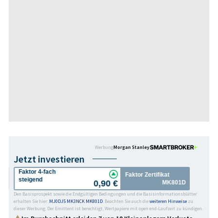
Werbung
Morgan Stanley
Jetzt investieren
Faktor 4-fach
Faktor Zertifikat
steigend
0,90 €
CK
MK801D
Den Basisprospekt sowie die Endgültigen Bedingungen und die Basisinformationsblätter
erhalten Sie hier:
MJ0DJ5
MK3NCK
MK801D
. Beachten Sie auch die
weiteren Hinweise
zu
dieser Werbung. Der Emittent ist berechtigt, Wertpapiere mit open end-Laufzeit zu kündigen.