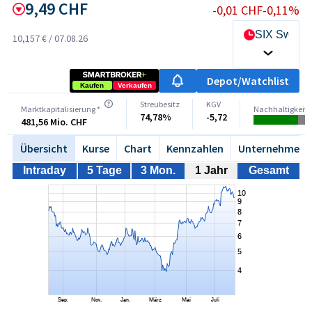
9,49
CHF
-0,01
CHF
-0,11%
SIX Swiss
10,157 €
/
07.08.26
Depot/Watchlist
Kaufen
Verkaufen
Streubesitz
KGV
Marktkapitalisierung *
Nachhaltigkeits
74,78%
-5,72
481,56 Mio. CHF
Übersicht
Kurse
Chart
Kennzahlen
Unternehmen
Intraday
5 Tage
3 Mon.
1 Jahr
Gesamt