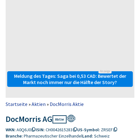
Anzeige
Meldung des Tages: Saga bei 0,53 CAD: Bewertet der
Markt noch immer nur die Hälfte der Story?
Startseite
»
Aktien
»
DocMorris Aktie
DocMorris AG
Aktie
WKN:
A0Q6J0
ISIN:
CH0042615283
US-Symbol:
ZRSEF
Branche:
Pharmazeutischer Einzelhandel
Land:
Schweiz