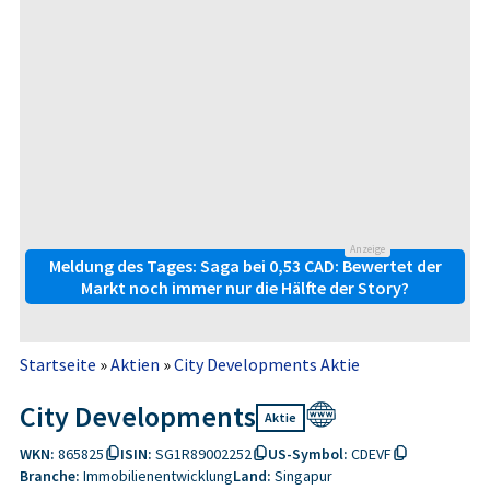
Anzeige
Meldung des Tages: Saga bei 0,53 CAD: Bewertet der
Markt noch immer nur die Hälfte der Story?
Startseite
»
Aktien
»
City Developments Aktie
City Developments
Aktie
WKN:
865825
ISIN:
SG1R89002252
US-Symbol:
CDEVF
Branche:
Immobilienentwicklung
Land:
Singapur