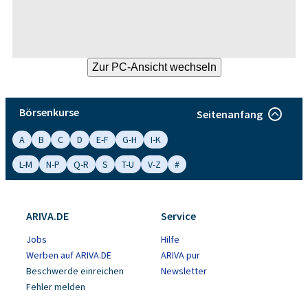
Börsenkurse
Seitenanfang
A
B
C
D
E-F
G-H
I-K
L-M
N-P
Q-R
S
T-U
V-Z
#
ARIVA.DE
Service
Jobs
Hilfe
Werben auf ARIVA.DE
ARIVA pur
Beschwerde einreichen
Newsletter
Fehler melden