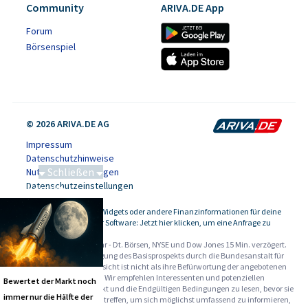
Community
ARIVA.DE App
Forum
Börsenspiel
© 2026 ARIVA.DE AG
Impressum
Datenschutzhinweise
Schließen
Nutzungsbedingungen
Datenschutzeinstellungen
Saga bei 0,53 CAD
Kursdaten, Widgets oder andere Finanzinformationen für deine
-
Website oder Software: Jetzt hier klicken, um eine Anfrage zu
stellen.
Alle Angaben ohne Gewähr - Dt. Börsen, NYSE und Dow Jones 15 Min. verzögert.
Werbehinweise:
Die Billigung des Basisprospekts durch die Bundesanstalt für
Finanzdienstleistungsaufsicht ist nicht als ihre Befürwortung der angebotenen
Wertpapiere zu verstehen. Wir empfehlen Interessenten und potenziellen
Bewertet der Markt noch
Anlegern den Basisprospekt und die Endgültigen Bedingungen zu lesen, bevor sie
immer nur die Hälfte der
eine Anlageentscheidung treffen, um sich möglichst umfassend zu informieren,