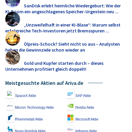
SanDisk erlebt heimliche Wiedergeburt: Wie der
KI-Boom ein angeschlagenes Speicher-Urgestein neu ...
„Unzweifelhaft in einer KI-Blase“: Warum selbst
erfolgreiche Tech-Investoren jetzt Bremsspuren ...
Ölpreis-Schock? Sieht nicht so aus – Analysten
heben die Gewinnziele schon wieder an
Gold und Kupfer starten durch – dieses
Unternehmen profitiert gleich doppelt!
Meistgesuchte Aktien auf Ariva.de
SpaceX Aktie
SAP Aktie
Micron Technology Aktie
Nvidia Aktie
Rheinmetall Aktie
Microsoft Aktie
Novo-Nordisk Aktie
Infineon Aktie