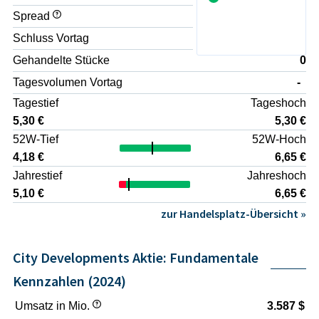
und -verwaltung hat die Gruppe mehr als 55.000 Wohnungen
Spread
+1,90%
entwickelt und besitzt weltweit rund 23 Millionen
Quadratmeter Bruttogeschossfläche in Form von
Schluss Vortag
5,30 €
Mietwohnungen, Gewerbeimmobilien und Gaststätten. Die
Gehandelte Stücke
0
Gruppe besitzt, betreibt und verwaltet mehr als 160 Hotels
weltweit, viele davon in wichtigen Gateway-Städten,
Tagesvolumen Vortag
-
hauptsächlich durch ihr Flaggschiff Millennium Hotels and
Tagestief
Tageshoch
Resorts (MHR). City Developments Limited wurde am 07.
September 1963 gegründet und in Singapur eingetragen.
5,30 €
5,30 €
52W-Tief
52W-Hoch
4,18 €
6,65 €
Jahrestief
Jahreshoch
5,10 €
6,65 €
zur Handelsplatz-Übersicht »
City Developments Aktie: Fundamentale
Kennzahlen (2024)
Umsatz in Mio.
3.587 $