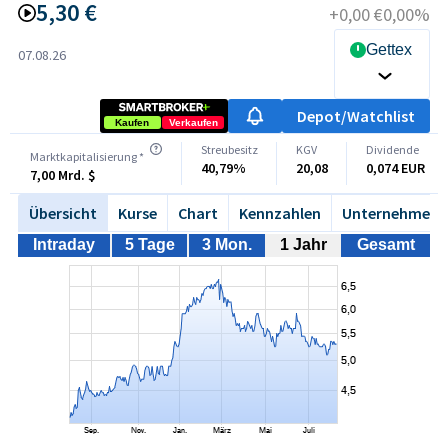
5,30 €
+0,00 €
0,00%
Gettex Rea
07.08.26
Depot/Watchlist
Kaufen
Verkaufen
Streubesitz
KGV
Dividende
Marktkapitalisierung *
40,79%
20,08
0,074 EUR
7,00 Mrd. $
Übersicht
Kurse
Chart
Kennzahlen
Unternehmen
Intraday
5 Tage
3 Mon.
1 Jahr
Gesamt