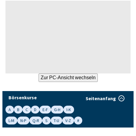
Börsenkurse
Seitenanfang
A
B
C
D
E-F
G-H
I-K
L-M
N-P
Q-R
S
T-U
V-Z
#