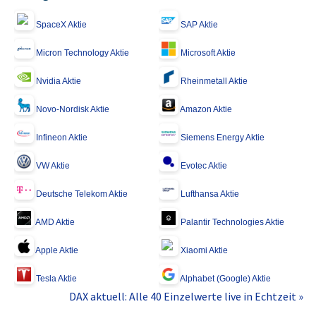
SpaceX Aktie
SAP Aktie
Micron Technology Aktie
Microsoft Aktie
Nvidia Aktie
Rheinmetall Aktie
Novo-Nordisk Aktie
Amazon Aktie
Infineon Aktie
Siemens Energy Aktie
VW Aktie
Evotec Aktie
Deutsche Telekom Aktie
Lufthansa Aktie
AMD Aktie
Palantir Technologies Aktie
Apple Aktie
Xiaomi Aktie
Tesla Aktie
Alphabet (Google) Aktie
DAX aktuell: Alle 40 Einzelwerte live in Echtzeit »