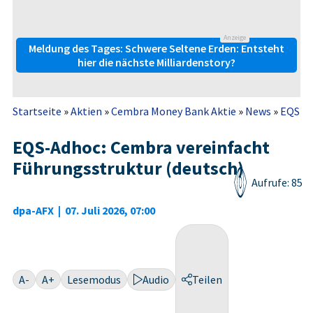
Anzeige
Meldung des Tages: Schwere Seltene Erden: Entsteht
hier die nächste Milliardenstory?
Startseite
»
Aktien
»
Cembra Money Bank Aktie
»
News
»
EQS-Ad
EQS-Adhoc: Cembra vereinfacht
Führungsstruktur (deutsch)
Aufrufe: 85
dpa-AFX
|
07. Juli 2026, 07:00
A-
A+
Lesemodus
Audio
Teilen