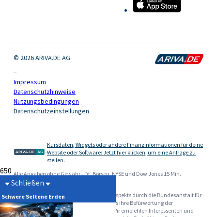
© 2026 ARIVA.DE AG
–
Impressum
Datenschutzhinweise
Nutzungsbedingungen
Datenschutzeinstellungen
Kursdaten, Widgets oder andere Finanzinformationen für deine
-
Website oder Software: Jetzt hier klicken, um eine Anfrage zu
stellen.
650
Alle Angaben ohne Gewähr - Dt. Börsen, NYSE und Dow Jones 15 Min.
Schließen
verzögert.
Werbehinweise:
Die Billigung des Basisprospekts durch die Bundesanstalt für
Schwere Seltene Erden
Finanzdienstleistungsaufsicht ist nicht als ihre Befürwortung der
angebotenen Wertpapiere zu verstehen. Wir empfehlen Interessenten und