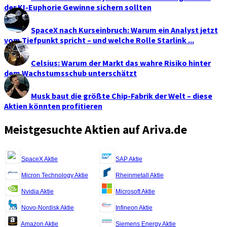
der KI-Euphorie Gewinne sichern sollten
SpaceX nach Kurseinbruch: Warum ein Analyst jetzt
vom Tiefpunkt spricht – und welche Rolle Starlink ...
Celsius: Warum der Markt das wahre Risiko hinter
dem Wachstumsschub unterschätzt
Musk baut die größte Chip-Fabrik der Welt – diese
Aktien könnten profitieren
Meistgesuchte Aktien auf Ariva.de
SpaceX Aktie
SAP Aktie
Micron Technology Aktie
Rheinmetall Aktie
Nvidia Aktie
Microsoft Aktie
Novo-Nordisk Aktie
Infineon Aktie
Amazon Aktie
Siemens Energy Aktie