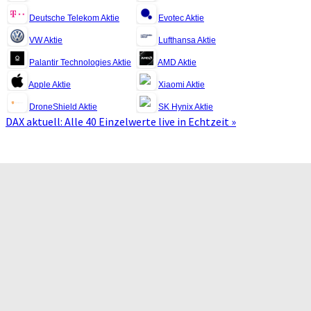
Deutsche Telekom Aktie
Evotec Aktie
VW Aktie
Lufthansa Aktie
Palantir Technologies Aktie
AMD Aktie
Apple Aktie
Xiaomi Aktie
DroneShield Aktie
SK Hynix Aktie
DAX aktuell: Alle 40 Einzelwerte live in Echtzeit »