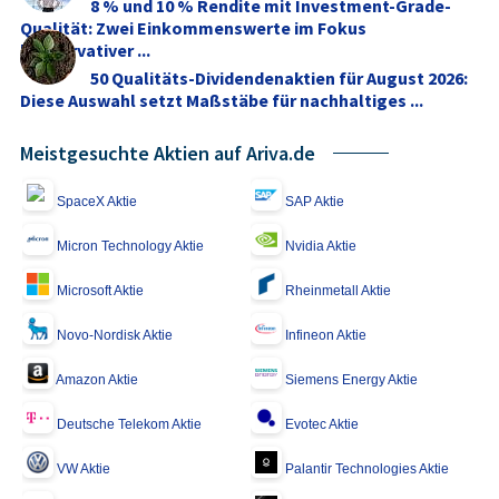
8 % und 10 % Rendite mit Investment-Grade-
Qualität: Zwei Einkommenswerte im Fokus
konservativer ...
50 Qualitäts-Dividendenaktien für August 2026:
Diese Auswahl setzt Maßstäbe für nachhaltiges ...
Meistgesuchte Aktien auf Ariva.de
SpaceX Aktie
SAP Aktie
Micron Technology Aktie
Nvidia Aktie
Microsoft Aktie
Rheinmetall Aktie
Novo-Nordisk Aktie
Infineon Aktie
Amazon Aktie
Siemens Energy Aktie
Deutsche Telekom Aktie
Evotec Aktie
VW Aktie
Palantir Technologies Aktie