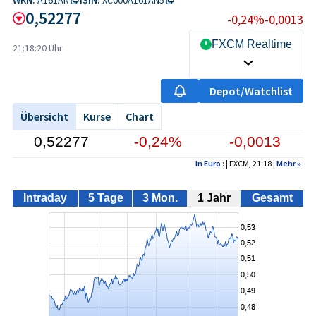
0,52277
-0,24%
-0,0013
FXCM Realtime
21:18:20 Uhr
Depot/Watchlist
Übersicht
Kurse
Chart
0,52277
-0,24%
-0,0013
In Euro
: | FXCM, 21:18 |
Mehr
»
Intraday
5 Tage
3 Mon.
1 Jahr
Gesamt