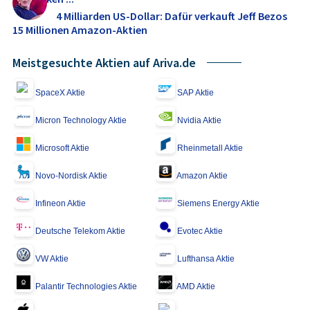
4 Milliarden US-Dollar: Dafür verkauft Jeff Bezos
15 Millionen Amazon-Aktien
Meistgesuchte Aktien auf Ariva.de
SpaceX Aktie
SAP Aktie
Micron Technology Aktie
Nvidia Aktie
Microsoft Aktie
Rheinmetall Aktie
Novo-Nordisk Aktie
Amazon Aktie
Infineon Aktie
Siemens Energy Aktie
Deutsche Telekom Aktie
Evotec Aktie
VW Aktie
Lufthansa Aktie
Palantir Technologies Aktie
AMD Aktie