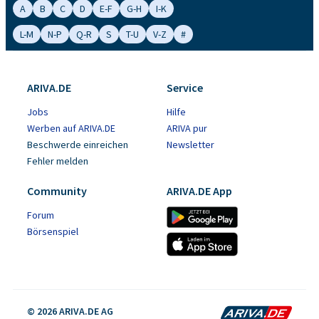
A
B
C
D
E-F
G-H
I-K
L-M
N-P
Q-R
S
T-U
V-Z
#
ARIVA.DE
Service
Jobs
Hilfe
Werben auf ARIVA.DE
ARIVA pur
Beschwerde einreichen
Newsletter
Fehler melden
Community
ARIVA.DE App
Forum
Börsenspiel
© 2026 ARIVA.DE AG