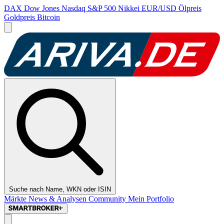
DAX
Dow Jones
Nasdaq
S&P 500
Nikkei
EUR/USD
Ölpreis
Goldpreis
Bitcoin
Suche nach Name, WKN oder ISIN
Märkte
News & Analysen
Community
Mein Portfolio