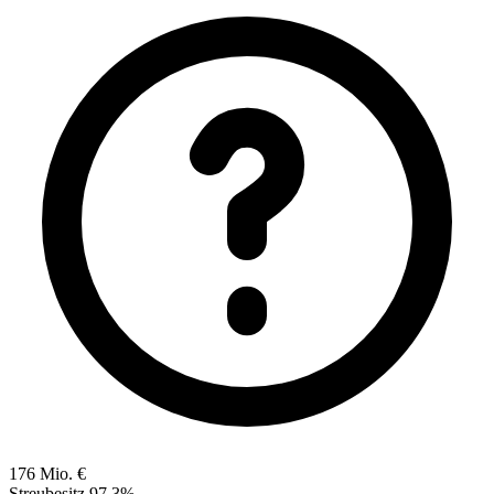
176 Mio. €
Streubesitz
97,3%