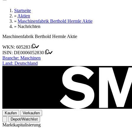
Startseite
»
Aktien
»
Maschinenfabrik Berthold Hermle Aktie
»
Nachrichten
Maschinenfabrik Berthold Hermle Aktie
WKN:
605283
ISIN:
DE0006052830
Branche:
Maschinen
Land:
Deutschland
Kaufen
Verkaufen
Depot/Watchlist
Marktkapitalisierung