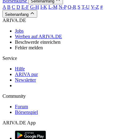
Börsenkurse
Seitenanfang
A
B
C
D
E-F
G-H
I-K
L-M
N-P
Q-R
S
T-U
V-Z
#
Seitenanfang
ARIVA.DE
Jobs
Werben auf ARIVA.DE
Beschwerde einreichen
Fehler melden
Service
Hilfe
ARIVA pur
Newsletter
Community
Forum
Börsenspiel
ARIVA.DE App