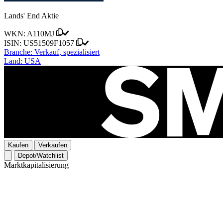
Lands' End Aktie
WKN:
A110MJ
ISIN:
US51509F1057
Branche:
Verkauf, spezialisiert
Land:
USA
Kaufen
Verkaufen
Depot/Watchlist
Marktkapitalisierung