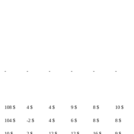
-
-
-
-
-
-
108 $
4 $
4 $
9 $
8 $
10 $
104 $
-2 $
4 $
6 $
8 $
8 $
10 $
2 $
12 $
12 $
16 $
9 $