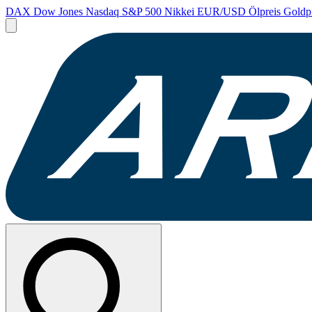
DAX
Dow Jones
Nasdaq
S&P 500
Nikkei
EUR/USD
Ölpreis
Goldp