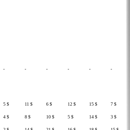
-
-
-
-
-
-
5 $
11 $
6 $
12 $
15 $
7 $
4 $
8 $
10 $
5 $
14 $
3 $
2 $
14 $
21 $
16 $
18 $
15 $