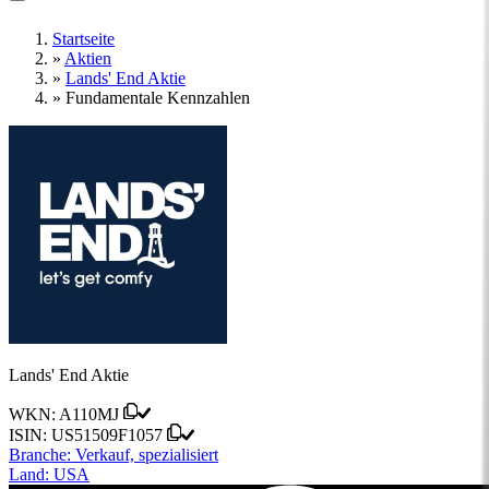
Startseite
»
Aktien
»
Lands' End Aktie
»
Fundamentale Kennzahlen
Lands' End Aktie
WKN:
A110MJ
ISIN:
US51509F1057
Branche:
Verkauf, spezialisiert
Land:
USA