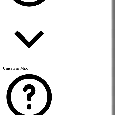
Umsatz in Mio.
-
-
-
-