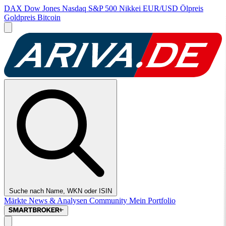
DAX
Dow Jones
Nasdaq
S&P 500
Nikkei
EUR/USD
Ölpreis
Goldpreis
Bitcoin
Suche nach Name, WKN oder ISIN
Märkte
News & Analysen
Community
Mein Portfolio