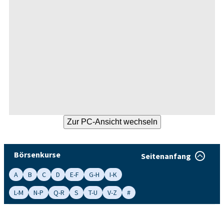
Börsenkurse
Seitenanfang
A
B
C
D
E-F
G-H
I-K
L-M
N-P
Q-R
S
T-U
V-Z
#