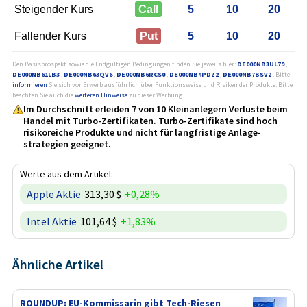
Steigender Kurs
Call
5
10
20
Fallender Kurs
Put
5
10
20
Den Basisprospekt sowie die Endgültigen Bedingungen finden Sie jeweils hier:
DE000NB3UL79
,
DE000NB61LB3
,
DE000NB63QV6
,
DE000NB6RCS0
,
DE000NB4PDZ2
,
DE000NB7BSV2
. Bitte
informieren
Sie sich vor Erwerb ausführlich über Funktionsweise und Risiken der Produkte. Bitte
beachten Sie auch die
weiteren Hinweise
zu dieser Werbung.
Im Durchschnitt erleiden 7 von 10 Kleinanlegern Verluste beim
Handel mit Turbo-Zertifikaten. Turbo-Zertifikate sind hoch
risikoreiche Produkte und nicht für langfristige Anlage­
strategien geeignet.
Werte aus dem Artikel:
Apple Aktie
313,30 $
+0,28%
Intel Aktie
101,64 $
+1,83%
Ähnliche Artikel
ROUNDUP: EU-Kommissarin gibt Tech-Riesen