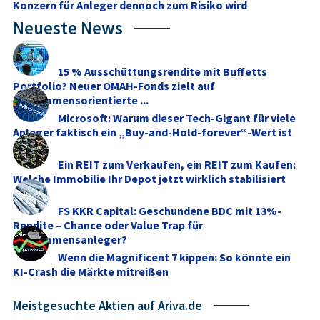
Konzern für Anleger dennoch zum Risiko wird
Neueste News
15 % Ausschüttungsrendite mit Buffetts
Portfolio? Neuer OMAH-Fonds zielt auf
einkommensorientierte ...
Microsoft: Warum dieser Tech-Gigant für viele
Anleger faktisch ein „Buy-and-Hold-forever“-Wert ist
Ein REIT zum Verkaufen, ein REIT zum Kaufen:
Welche Immobilie Ihr Depot jetzt wirklich stabilisiert
FS KKR Capital: Geschundene BDC mit 13%-
Rendite – Chance oder Value Trap für
Einkommensanleger?
Wenn die Magnificent 7 kippen: So könnte ein
KI-Crash die Märkte mitreißen
Meistgesuchte Aktien auf Ariva.de