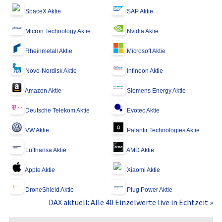
SpaceX Aktie
SAP Aktie
Micron Technology Aktie
Nvidia Aktie
Rheinmetall Aktie
Microsoft Aktie
Novo-Nordisk Aktie
Infineon Aktie
Amazon Aktie
Siemens Energy Aktie
Deutsche Telekom Aktie
Evotec Aktie
VW Aktie
Palantir Technologies Aktie
Lufthansa Aktie
AMD Aktie
Apple Aktie
Xiaomi Aktie
DroneShield Aktie
Plug Power Aktie
DAX aktuell: Alle 40 Einzelwerte live in Echtzeit »