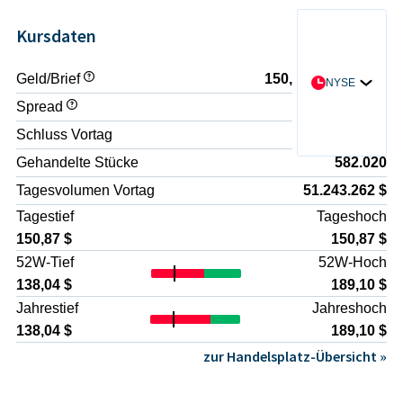
arbeitszeitbasierten Honorarmodellen hin zu
ökonomischer Beratung.
Spezialisten abhängig. Intensiver Wettbewerb um Talente
skalierbareren Plattformlösungen.
Asset-light-Modell
kann zu steigenden Vergütungen und Fluktuation führen,
: Die geringe Kapitalintensität und
Kursdaten
Fokussierung auf hochmargige Wissensarbeit können zu
was Margen und Mandantenbeziehungen belastet.
attraktiven Renditeprofilen führen, sofern das
Projekt- und Zyklusabhängigkeit
: Mandate in
Unternehmen seine Auslastung und Honorarniveaus stabil
Restrukturierung, Litigation und M&A sind teilweise
Geld/Brief
150,84 $ / 150,90 $
NYSE
hält.
ereignisgetrieben und schwer planbar. Längere Phasen
Spread
+0,04%
Diversifikation
geringer Transaktions- oder Insolvenztätigkeit können die
: Die breite geografische und sektorale
Aufstellung reduziert das Risiko starker Abhängigkeiten von
Auslastung beeinträchtigen.
Schluss Vortag
150,87 $
einzelnen Branchen oder Regionen.
Reputations- und Haftungsrisiken
: Fehlerhafte Gutachten,
Gehandelte Stücke
582.020
l>In Summe profitieren Investoren von einem
Interessenkonflikte, Compliance-Verstöße oder
Geschäftsmodell, das an der Schnittstelle von Recht,
öffentlichkeitswirksame Mandate bergen ein erhebliches
Tagesvolumen Vortag
51.243.262 $
Kapitalmarkt und Unternehmensführung positioniert ist
Reputationsrisiko und potenzielle Rechts- oder
Tagestief
Tageshoch
und von Regulierungs- sowie Krisendynamiken strukturell
Vergleichskosten.
begünstigt werden kann.
Wettbewerbsdruck
: Global agierende Prüfungs- und
150,87 $
150,87 $
Beratungskonzerne, spezialisierte Nischenanbieter und
52W-Tief
52W-Hoch
neue technologische Plattformen erhöhen den Druck auf
138,04 $
189,10 $
Honorare, Talente und Mandantenbindung.
Jahrestief
Jahreshoch
Regulatorische Veränderungen
: Anpassungen im
Wettbewerbs-, Insolvenz- oder Aufsichtsrecht können
138,04 $
189,10 $
Nachfrageverschiebungen verursachen und
zur Handelsplatz-Übersicht »
Geschäftsmodelle im Litigation- und Economic-Consulting-
Bereich beeinflussen.
l>Für risikobewusste Anleger ist daher eine sorgfältige