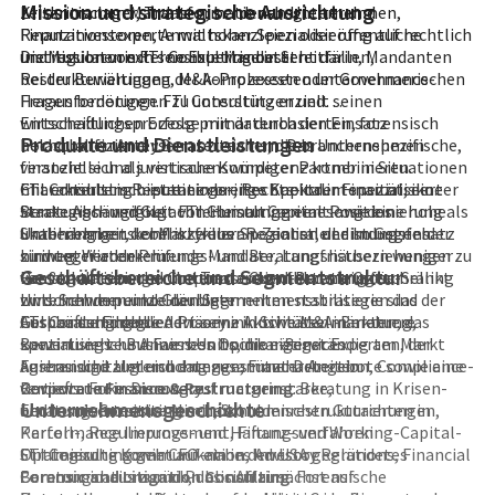
Mission und strategische Ausrichtung
Krisenmanager, Transformationsbegleiter und
zeitkritischen Mandaten, bei denen Unternehmen,
Reputationsexperte mit hoher Spezialisierung auf rechtlich
Finanzinvestoren, Anwaltskanzleien oder öffentliche
und regulatorisch sensible Mandate.
Institutionen externe Expertise in Streitfällen,
Die Mission von FTI Consulting besteht darin, Mandanten
Restrukturierungen, M&A-Prozessen oder Governance-
bei der Bewältigung der komplexesten unternehmerischen
Fragen benötigen. FTI Consulting erzielt seinen
Herausforderungen zu unterstützen und
wirtschaftlichen Erfolg primär durch den Einsatz
Entscheidungsprozesse mit datenbasierten, forensisch
Produkte und Dienstleistungen
hochqualifizierter Beraterteams, die branchenspezifische,
belastbaren Analysen abzusichern. Das Unternehmen
finanzielle und juristische Kompetenz kombinieren.
versteht sich als vertrauenswürdiger Partner in Situationen
Charakteristisch ist eine geringe Kapitalintensität, eine
mit erhöhtem Reputations-, Rechts- oder Finanzrisiko.
FTI Consulting bietet ein breites Spektrum spezialisierter
starke Abhängigkeit von Human Capital sowie eine hohe
Strategisch verfolgt FTI Consulting eine Positionierung als
Beratungs- und Gutachterleistungen entlang des
Skalierbarkeit der Marke über Regionen und Industrien
unabhängiger, konfliktfreier Spezialist, der im Gegensatz
Unternehmenslebenszyklus an. Zentrale Leistungsfelder
hinweg. Wiederkehrende Mandate, Langfristbeziehungen zu
zu integrierten Prüfungs- und Beratungshäusern weniger
sind unter anderem:
Geschäftsbereiche und Segmentstruktur
Großkanzleien und Corporate Clients sowie Cross-Selling
von regulatorischen Interessenkonflikten eingeschränkt
Restrukturierungs- und Turnaround-Beratung für
zwischen den einzelnen Segmenten stabilisieren das
wird. Schwerpunkte der Unternehmensstrategie sind der
Unternehmen und Gläubiger
Geschäftsmodell.
Ausbau der globalen Präsenz in Schlüsselmärkten, das
Corporate Finance Advisory inklusive M&A-Beratung,
FTI Consulting gliedert seine Aktivitäten in mehrere
kontinuierliche Anwerben hochkarätiger Experten, der
Bewertungs- und Fairness Opinion-Services
spezialisierte Business Units, die eigenständig am Markt
Ausbau digitaler und datengestützter Angebote sowie eine
Forensische Untersuchungen, Fraud Detection, Compliance-
agieren und zugleich eng zusammenarbeiten:
vertiefte Fokussierung auf margenstarke,
Reviews und e-Discovery
Corporate Finance & Restructuring
: Beratung in Krisen-
Unternehmensgeschichte
beratungsintensive Nischen.
Economic Consulting mit ökonomischen Gutachten in
und Insolvenzsituationen, Schuldenrestrukturierungen,
Kartell-, Regulierungs- und Haftungsverfahren
Performance Improvement, Finanz- und Working-Capital-
Strategische Kommunikation, Investor Relations, Financial
Optimierung sowie CFO-nahes Advisory.
FTI Consulting geht auf ein in den USA gegründetes
Communications und Public Affairs
Forensic and Litigation Consulting
Beratungshaus zurück, das sich zunächst auf
: Forensische