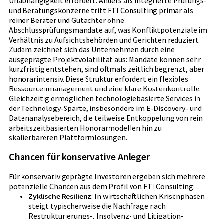
Unabhängigkeit erfordert. Anders als integrierte Prüfungs-
und Beratungskonzerne tritt FTI Consulting primär als
reiner Berater und Gutachter ohne
Abschlussprüfungsmandate auf, was Konfliktpotenziale im
Verhältnis zu Aufsichtsbehörden und Gerichten reduziert.
Zudem zeichnet sich das Unternehmen durch eine
ausgeprägte Projektvolatilität aus: Mandate können sehr
kurzfristig entstehen, sind oftmals zeitlich begrenzt, aber
honorarintensiv. Diese Struktur erfordert ein flexibles
Ressourcenmanagement und eine klare Kostenkontrolle.
Gleichzeitig ermöglichen technologiebasierte Services in
der Technology-Sparte, insbesondere im E-Discovery- und
Datenanalysebereich, die teilweise Entkoppelung von rein
arbeitszeitbasierten Honorarmodellen hin zu
skalierbareren Plattformlösungen.
Chancen für konservative Anleger
Für konservativ geprägte Investoren ergeben sich mehrere
potenzielle Chancen aus dem Profil von FTI Consulting:
Zyklische Resilienz
: In wirtschaftlichen Krisenphasen
steigt typischerweise die Nachfrage nach
Restrukturierungs-, Insolvenz- und Litigation-