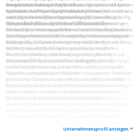
Sondersituationen mandatieren.
Kommunikations- und Public-Affairs-Agenturen mit Fokus
mit gezielter Rekrutierung erfahrener Partner und Experten
diversifiziert und begleitet Mandanten in zyklischen wie
Spezialisierte Daten- und Forensik-Systeme
auf Finanz- und Krisenkommunikation
aus Kanzleien, Regulierungsbehörden, Finanzinstituten und
defensiven Sektoren. Typische Einsatzfelder finden sich in
, die
insbesondere im E-Discovery- und Compliance-Bereich
l>Im High-End-Segment konkurriert FTI Consulting häufig
Industrieunternehmen. Zugleich legt die
kapitalintensiven Branchen wie Energie, Industrie,
Besonderheiten des Geschäftsmodells
technische und prozessuale Vorteile bieten.
mit globalen Professional-Services-Netzwerken und
Unternehmensführung Wert auf eine starke Governance-
Infrastruktur, Gesundheitswesen, Finanzdienstleistungen,
l>Diese Faktoren erzeugen Netzwerk- und Reputations-
spezialisierten Nischenanbietern, hebt sich jedoch durch
Struktur, Risikomanagement und Compliance-Kultur, da das
Technologie, Medien und Telekommunikation. Regional ist
Effekte, die für neue Wettbewerber schwer zu replizieren
den integrierten Fokus auf Sondersituationen und Litigation
Geschäftsmodell stark von Integrität und Unabhängigkeit
das Unternehmen schwerpunktmäßig in Nordamerika und
Eine Besonderheit von FTI Consulting ist die starke
sind.
Support ab.
abhängt. Die Steuerung erfolgt segmentbezogen mit Fokus
Europa aktiv, hat jedoch auch eine erhebliche Präsenz im
Ausrichtung auf Sondersituationen mit hohem
auf Margenqualität, Auslastung der Berater und
asiatisch-pazifischen Raum sowie in ausgewählten
Reputations- und Haftungsrisiko, was eine besondere
Mandantenbindung, während Kapitaldisziplin und
Wachstumsmärkten. Der Beratungsmarkt für
Sensibilität für Vertraulichkeit, Interessenkonflikte und
Chancen für konservative Anleger
konservative Bilanzpolitik im Interesse langfristig
Restrukturierung, Litigation Support und Economic
Unabhängigkeit erfordert. Anders als integrierte Prüfungs-
orientierter Anleger betont werden.
Consulting ist stark von gesamtwirtschaftlichen Zyklen,
und Beratungskonzerne tritt FTI Consulting primär als
Regulierungsdynamik und M&A-Aktivität geprägt. Perioden
reiner Berater und Gutachter ohne
Für konservativ geprägte Investoren ergeben sich mehrere
erhöhter Volatilität, steigender Zinsen oder verschärfter
Abschlussprüfungsmandate auf, was Konfliktpotenziale im
potenzielle Chancen aus dem Profil von FTI Consulting:
Regulierung erhöhen die Nachfrage nach den
Verhältnis zu Aufsichtsbehörden und Gerichten reduziert.
Zyklische Resilienz
: In wirtschaftlichen Krisenphasen steigt
Kernleistungen von FTI Consulting; in Phasen stabilen
Zudem zeichnet sich das Unternehmen durch eine
typischerweise die Nachfrage nach Restrukturierungs-,
Risiken und zentrale Unsicherheiten
Wachstums verschiebt sich die Nachfrage stärker in
ausgeprägte Projektvolatilität aus: Mandate können sehr
Insolvenz- und Litigation-Beratung, was das
Richtung Performance Improvement,
kurzfristig entstehen, sind oftmals zeitlich begrenzt, aber
Geschäftsmodell teilweise gegen Konjunkturschwächen
Transaktionsberatung und strategische Kommunikation.
honorarintensiv. Diese Struktur erfordert ein flexibles
absichern kann.
Trotz der attraktiven Positionierung bestehen für ein
Ressourcenmanagement und eine klare Kostenkontrolle.
Strukturelles Wachstum
Investment in FTI Consulting signifikante Risiken, die
: Zunehmende regulatorische
Gleichzeitig ermöglichen technologiebasierte Services in
Komplexität, globalisierte Lieferketten, Compliance-
konservative Anleger berücksichtigen sollten:
der Technology-Sparte, insbesondere im E-Discovery- und
Anforderungen, Cyberrisiken und Kartellverfahren sprechen
Abhängigkeit vom Personalmarkt
Unternehmensprofil anzeigen
: Das Geschäftsmodell ist
Datenanalysebereich, die teilweise Entkoppelung von rein
für einen langfristig wachsenden Bedarf an forensischer und
stark vom Halten und Gewinnen erfahrener Partner und