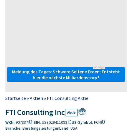
Anzeige
Meldung des Tages: Schwere Seltene Erden: Entsteht
hier die nächste Milliardenstory?
Startseite
»
Aktien
»
FTI Consulting Aktie
FTI Consulting Inc
Aktie
WKN:
907337
ISIN:
US3029411093
US-Symbol:
FCN
Branche:
Beratungsleistungen
Land:
USA