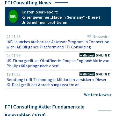
FTI Consulting News
Beobachtung der Personalentwicklung, der
Mandatsstruktur, der regionalen Expansion sowie der
Kostenloser Report:
Governance- und Compliance-Kultur von FTI Consulting
NEU
Krisengewinner „Made in Germany“ - Diese 3
wesentlich. Eine Anlageentscheidung sollte stets im
Unternehmen profitieren
Kontext der individuellen Risikotragfähigkeit und
Portfoliostrategie erfolgen, ohne sich ausschließlich auf
die historisch positive Marktposition des Unternehmens zu
21.01.26
PR Newswire
stützen.
IAB Launches Authorized Assessor Program in Connection
with IAB Diligence Platform and FTI Consulting
05.01.26
US-Firma greift zu: Ölraffinerie-Coup in England: Aktie von
Phillips 66 springt nach oben!
17.12.25
Beratung trifft Technologie: Milliarden versickern: Dieser
KI-Deal greift das Abrechnungssystem an
Weitere News »
FTI Consulting Aktie: Fundamentale
Kennzahlen (2024)