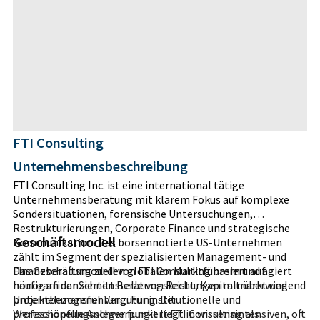
FTI Consulting
Unternehmensbeschreibung
FTI Consulting Inc. ist eine international tätige
Unternehmensberatung mit klarem Fokus auf komplexe
Sondersituationen, forensische Untersuchungen,
Restrukturierungen, Corporate Finance und strategische
Geschäftsmodell
Kommunikation. Das börsennotierte US-Unternehmen
zählt im Segment der spezialisierten Management- und
Finanzberatung zu den globalen Marktführern und agiert
Das Geschäftsmodell von FTI Consulting basiert auf
häufig an der Schnittstelle von Recht, Kapitalmarkt und
honorarfinanzierten Beratungsleistungen mit überwiegend
Unternehmensführung. Für institutionelle und
projektbezogener Vergütung. Der
professionelle Anleger fungiert FTI Consulting als
Wertschöpfungsschwerpunkt liegt in wissensintensiven, oft