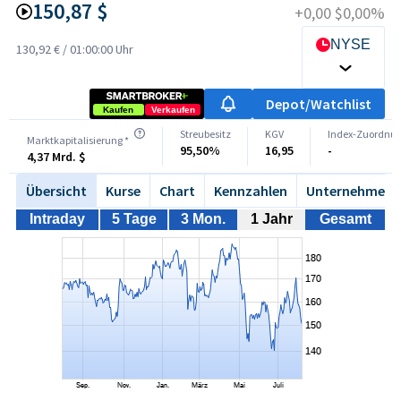
150,87 $
+0,00 $
0,00%
NYSE
130,92 €
/
01:00:00 Uhr
Depot/Watchlist
Kaufen
Verkaufen
Streubesitz
KGV
Index-Zuordnu
Marktkapitalisierung *
95,50%
16,95
-
4,37 Mrd. $
Übersicht
Kurse
Chart
Kennzahlen
Unternehmen
Intraday
5 Tage
3 Mon.
1 Jahr
Gesamt