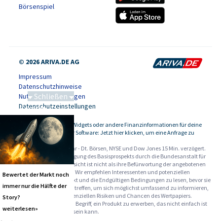
Börsenspiel
© 2026 ARIVA.DE AG
Impressum
Datenschutzhinweise
Schließen
Nutzungsbedingungen
Datenschutzeinstellungen
Saga bei 0,53 CAD
Kursdaten, Widgets oder andere Finanzinformationen für deine
-
Website oder Software: Jetzt hier klicken, um eine Anfrage zu
stellen.
Alle Angaben ohne Gewähr - Dt. Börsen, NYSE und Dow Jones 15 Min. verzögert.
Werbehinweise:
Die Billigung des Basisprospekts durch die Bundesanstalt für
Finanzdienstleistungsaufsicht ist nicht als ihre Befürwortung der angebotenen
Wertpapiere zu verstehen. Wir empfehlen Interessenten und potenziellen
Bewertet der Markt noch
Anlegern den Basisprospekt und die Endgültigen Bedingungen zu lesen, bevor sie
immer nur die Hälfte der
eine Anlageentscheidung treffen, um sich möglichst umfassend zu informieren,
insbesondere über die potenziellen Risiken und Chancen des Wertpapiers.
Story?
Warnhinweise: Sie sind im Begriff, ein Produkt zu erwerben, das nicht einfach ist
weiterlesen»
und schwer zu verstehen sein kann.