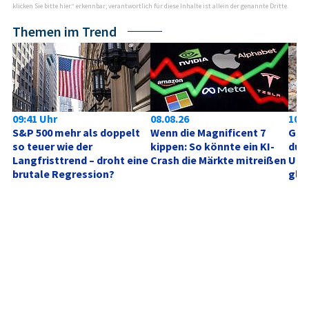
klicken Sie bitte hier.“ erkennbar; verantwortlich für diese Inhalte ist allein der genannte Dritte.
Themen im Trend
09:41 Uhr
08.08.26
10:0
S&P 500 mehr als doppelt 
Wenn die Magnificent 7 
Gold
so teuer wie der 
kippen: So könnte ein KI-
durc
Langfristtrend – droht eine 
Crash die Märkte mitreißen
Unt
brutale Regression?
glei