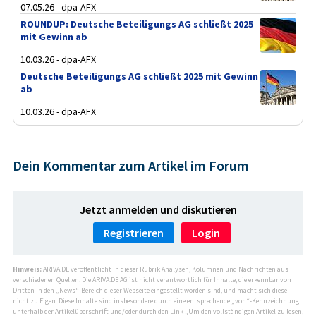
07.05.26 - dpa-AFX
ROUNDUP: Deutsche Beteiligungs AG schließt 2025
mit Gewinn ab
10.03.26 - dpa-AFX
Deutsche Beteiligungs AG schließt 2025 mit Gewinn
ab
10.03.26 - dpa-AFX
Dein Kommentar zum Artikel im Forum
Jetzt anmelden und diskutieren
Registrieren
Login
Hinweis:
ARIVA.DE veröffentlicht in dieser Rubrik Analysen, Kolumnen und Nachrichten aus
verschiedenen Quellen. Die ARIVA.DE AG ist nicht verantwortlich für Inhalte, die erkennbar von
Dritten in den „News“-Bereich dieser Webseite eingestellt worden sind, und macht sich diese
nicht zu Eigen. Diese Inhalte sind insbesondere durch eine entsprechende „von“-Kennzeichnung
unterhalb der Artikelüberschrift und/oder durch den Link „Um den vollständigen Artikel zu lesen,