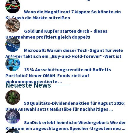
Wenn die Magnificent 7 kippen: So könnte ein
KI-Crash die Märkte mitreißen
Gold und Kupfer starten durch – dieses
Unternehmen profitiert gleich doppelt!
Microsoft: Warum dieser Tech-Gigant für viele
Anleger faktisch ein „Buy-and-Hold-forever“-Wert ist
15 % Ausschüttungsrendite mit Buffetts
Portfolio? Neuer OMAH-Fonds zielt auf
einkommensorientierte ...
Neueste News
50 Qualitäts-Dividendenaktien für August 2026:
Diese Auswahl setzt Maßstäbe für nachhaltiges ...
SanDisk erlebt heimliche Wiedergeburt: Wie der
KI-Boom ein angeschlagenes Speicher-Urgestein neu ...