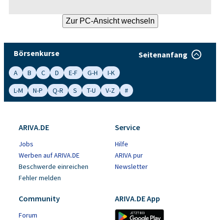
Börsenkurse
Seitenanfang
A
B
C
D
E-F
G-H
I-K
L-M
N-P
Q-R
S
T-U
V-Z
#
ARIVA.DE
Service
Jobs
Hilfe
Werben auf ARIVA.DE
ARIVA pur
Beschwerde einreichen
Newsletter
Fehler melden
Community
ARIVA.DE App
Forum