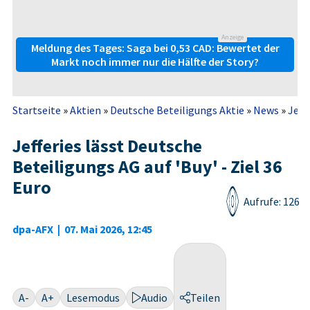
Anzeige
Meldung des Tages: Saga bei 0,53 CAD: Bewertet der
Markt noch immer nur die Hälfte der Story?
Startseite
»
Aktien
»
Deutsche Beteiligungs Aktie
»
News
»
Jeffe
Jefferies lässt Deutsche
Beteiligungs AG auf 'Buy' - Ziel 36
Euro
Aufrufe: 126
dpa-AFX
|
07. Mai 2026, 12:45
A-
A+
Lesemodus
Audio
Teilen