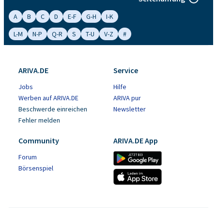
A
B
C
D
E-F
G-H
I-K
L-M
N-P
Q-R
S
T-U
V-Z
#
ARIVA.DE
Service
Jobs
Hilfe
Werben auf ARIVA.DE
ARIVA pur
Beschwerde einreichen
Newsletter
Fehler melden
Community
ARIVA.DE App
Forum
Börsenspiel