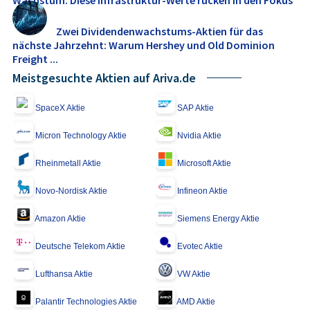
Zwei Dividendenwachstums-Aktien für das
nächste Jahrzehnt: Warum Hershey und Old Dominion
Freight ...
Meistgesuchte Aktien auf Ariva.de
SpaceX Aktie
SAP Aktie
Micron Technology Aktie
Nvidia Aktie
Rheinmetall Aktie
Microsoft Aktie
Novo-Nordisk Aktie
Infineon Aktie
Amazon Aktie
Siemens Energy Aktie
Deutsche Telekom Aktie
Evotec Aktie
Lufthansa Aktie
VW Aktie
Palantir Technologies Aktie
AMD Aktie