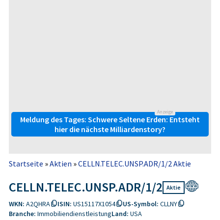
Anzeige
Meldung des Tages: Schwere Seltene Erden: Entsteht
hier die nächste Milliardenstory?
Startseite
»
Aktien
»
CELLN.TELEC.UNSP.ADR/1/2 Aktie
CELLN.TELEC.UNSP.ADR/1/2
Aktie
WKN:
A2QHRA
ISIN:
US15117X1054
US-Symbol:
CLLNY
Branche:
Immobiliendienstleistung
Land:
USA