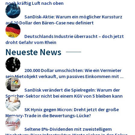
noch kräftig Luft nach oben
SanDisk-Aktie: Warum ein möglicher Kurssturz
auf 20 Dollar den Bären-Case neu definiert
Deutschlands Industrie überrascht – doch jetzt
droht Gefahr vom Rhein
Neueste News
200.000 Dollar umschichten: Wie ein Vermieter
sein Mietobjekt verkauft, um passives Einkommen mit ...
SanDisk verändert die Spielregeln: Warum der
Speicher-Sektor nicht bei einem KGV von 5 bleiben kann
SK Hynix gegen Micron: Dreht jetzt der große
Memory‑Trade in die Bewertungs-Lücke?
Seltene 8%-Dividenden mit zweistelligem
Wachstum: Diese Infrastruktur-Werte rücken in den Fokus