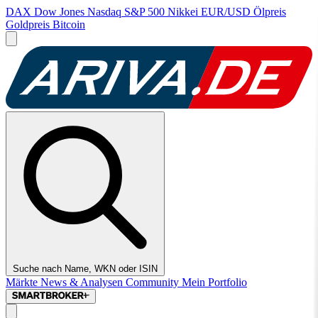
DAX
Dow Jones
Nasdaq
S&P 500
Nikkei
EUR/USD
Ölpreis
Goldpreis
Bitcoin
Suche nach Name, WKN oder ISIN
Märkte
News & Analysen
Community
Mein Portfolio