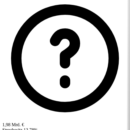
1,98 Mrd. €
Streubesitz
13,78%