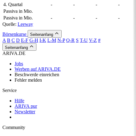
4. Quartal
-
-
-
-
Passiva in Mio.
Passiva in Mio.
-
-
-
-
Quelle:
Leeway
Börsenkurse
Seitenanfang
A
B
C
D
E-F
G-H
I-K
L-M
N-P
Q-R
S
T-U
V-Z
#
Seitenanfang
ARIVA.DE
Jobs
Werben auf ARIVA.DE
Beschwerde einreichen
Fehler melden
Service
Hilfe
ARIVA pur
Newsletter
Community